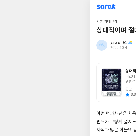
sarak
yswon91
기본 카테고리
상대적이며 절
yswon91
작
2022.10.4
성
일
상대적
글
베르나
쓴
열린책
이
평균
8.8
이런 백과사전은 처음
범위가 그렇게 넓지도
지식과 많은 이들의 공