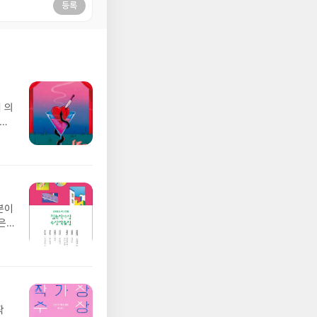
등록
 의
표현
 먹
감
었습
분이
은
 좀
 것
작