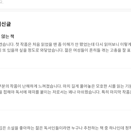
최신글
 않는 책
겠습니다. 첫 작품은 처음 읽었을 땐 좀 이해가 안 됐었는데 다시 읽어보니 이렇게
 또 있을까 싶을 정도로 와닿았습니다. 젊은 여성들이 흔히들 겪는 고충을 잘 
번째 작품인 습지의 사랑은 너무나 애틋하고 절절하게 느껴져서 읽는 내내 가슴이
 가장 좋아하는 작품입니다. 표제작인 칵테일 러브 좀비는 아이디어의 독창성에 
나이프는 드라마로도 나왔다고 들었는데 흥미진진한 전개 방식이 아주 인상 깊
분의 작품이 난해하게 느껴졌습니다. 마치 길게 풀어놓은 모호한 시를 읽는 기
을 접해야 독서에 재미를 붙이는 저로서는 꽤나 아쉬웠습니다. 특히 마지막 작품
완전히 되지 않았습니다. 요즘 젊은 작가님들 감성의 트렌드는 이런 걸까요? 저는
이 느껴지는 소설을 원합니다. 저같은 사람에겐 수상작품집은 안 맞을 수도 있을
집은 소설을 좋아하는 젊은 독서인들이라면 누구나 추천하는 책 중 하나인데 정