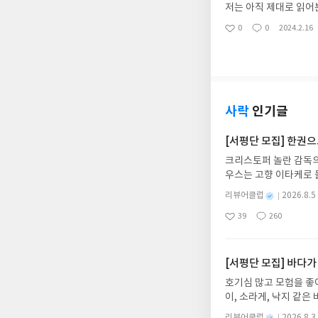
저는 아직 제대로 읽어
매하게 되었습니다. 1
0
0
2024.2.16
좋
댓
작
모든 작품을 재미있게 
아
글
성
요
일
사락
인기글
[서평단 모집] 한권
크리스토퍼 놀란 감독의
우스는 고향 이타케로 
다. 그리스 철학 전공
별
리뷰어클럽
2026.8.5
어내, 고전이 낯선 독자
명
작
39
260
의 대서사시가 가장 읽
좋
댓
작
성
아
글
성
혜원 역출판사이화북스 예스
일
요
일
자 : 2026.08.13
주소/연락처를 업데이트 
[서평단 모집] 바다가
먼저 작성한 리뷰를 올려
호기심 많고 모험을 좋
글의 댓글로 신청해주세
이, 소라게, 낙지 같
도서/상품 발송- 도서
데, 과연 바다에 무슨
니다.- 주소/연락처에
별
리뷰어클럽
2026.8.3