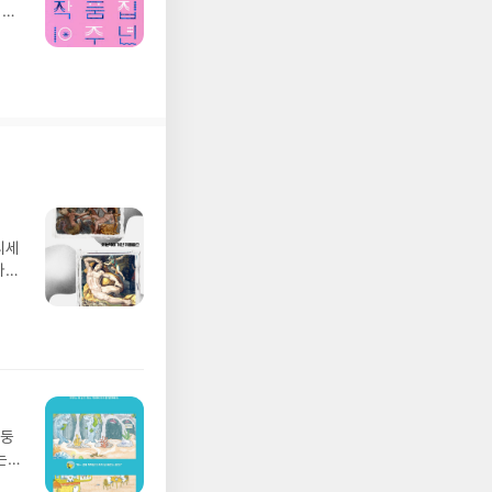
 구
아서
디세
나간
풀
 모험
/육
발표일
실
요!
 이
망둥
 ▶
는
발송됩
져
 ▶