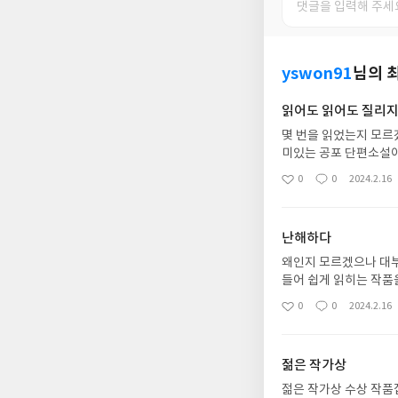
yswon91
님의 
읽어도 읽어도 질리지
몇 번을 읽었는지 모르
미있는 공포 단편소설이
해낸 것 같습니다. 두
0
0
2024.2.16
좋
댓
작
먹했습니다. 수록작 중
아
글
성
탄했고 오버랩 나이프 
요
일
니다.
난해하다
왜인지 모르겠으나 대부
들어 쉽게 읽히는 작품
아무리 읽어도 이해가 
0
0
2024.2.16
좋
댓
작
더 쉽게 읽히고 친숙함
아
글
성
같습니다.
요
일
젊은 작가상
젊은 작가상 수상 작품