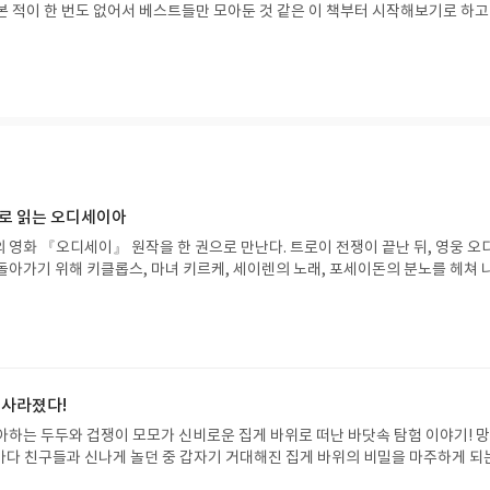
본 적이 한 번도 없어서 베스트들만 모아둔 것 같은 이 책부터 시작해보기로 하고
0주년 특별판이어서인지 다른 작품집보다 확실히 더 알짜배기로 구성해둔 것 같
읽을 수 있었습니다. 다른 작품집도 본격적으로 찾아보려 합니다.
으로 읽는 오디세이아
 영화 『오디세이』 원작을 한 권으로 만난다. 트로이 전쟁이 끝난 뒤, 영웅 오
돌아가기 위해 키클롭스, 마녀 키르케, 세이렌의 노래, 포세이돈의 분노를 헤쳐 
자인 옮긴이가 호메로스의 방대한 24권 서사를 현대적이고 자연스러운 한국어로 
도 이야기의 흐름을 놓치지 않고 끝까지 읽을 수 있다. 3천 년을 이어 온 귀향과
기 편한 번역으로 새롭게 펼쳐진다.한권으로 읽는 오디세이아글쓴이호메로스 저
24 바로가기 닫기모집인원 : 5명신청기간 : 2026.08.05 ~ 2026.08.09
리뷰 작성기한 : 도서/상품 받고 2주 이내 ▶ 주소/연락처 업데이트 : 신청 전 상품 받으
해주세요! (선정 후 수정 불가)▶ 서평단 신청 방법 : 기대평 댓글을 작성해주세
 사라졌다!
주시면 당첨확률이 올라갑니다!! ※ 신청 전, 꼭 확인해주세요!- '사락' 개설 후,
아하는 두두와 겁쟁이 모모가 신비로운 집게 바위로 떠난 바닷속 탐험 이야기! 
요.- 기존 YES블로그는 '사락'으로 개편되어 별도로 개설하지 않으셔도 됩니다.
은 바다 친구들과 신나게 놀던 중 갑자기 거대해진 집게 바위의 비밀을 마주하게 되
/상품은 최근 배송지가 아닌 회원정보상의 주소/연락처 (클릭 시 수정 가능)로 
 일이 벌어진 걸까요? 상상력을 자극하는 환상적인 해양 모험 동화 속으로 풍덩 빠
 문제가 있을 시 선정에서 제외되거나 배송에서 누락될 수 있습니다(재발송 불가).