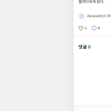
들여다보게 된다.
darcpond
님이 좋
1
0
좋
댓
작
아
글
성
요
일
댓글
0