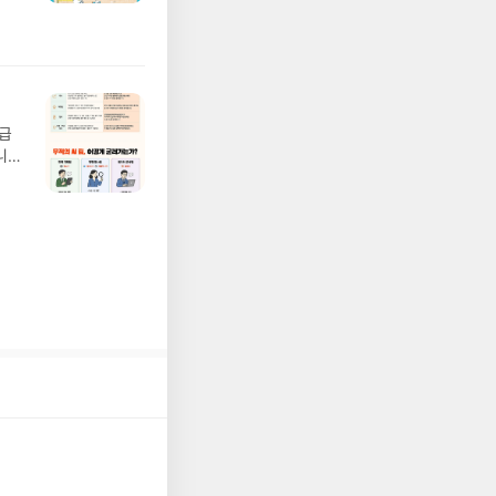
02
기간
 업
어클
 :
 확인
도로
연락
월급
누락
니
(포
20년
정에
문을
I가
5명
 ▶
 서
 ※
로
정
되거
해주
 작성
장합