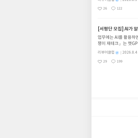
보세요!바다가 사라졌다
명
작
리뷰 작성- 도서/상품을
26
122
6.08.03 ~ 2026.
좋
댓
작
성
내 미작성, 불성실한 리
아
글
성
데이트 : 신청 전 상품
일
럽은 개인의 감상이 포
요
일
기대평 댓글을 작성해주
해주세요!- '사락' 개
[서평단 모집] AI가
개설하지 않으셔도 됩니
업무에는 AI를 활용하면
처 (클릭 시 수정 가
쟁이 재테크』는 챗GP
될 수 있습니다(재발송 
다. 재무 진단부터 주식
스트가 아닌 '리뷰'로 
별
리뷰어클럽
2026.8.4
차 재무 전문가의 맞춤
명
작
서 제외될 수 있습니다
29
199
던지는 사람이 돈을 법
좋
댓
작
성
아
글
성
알아서 굴려주는 월급쟁
일
요
일
신청기간 : 2026.08.0
주소/연락처 업데이트 :
평단 신청 방법 : 기
신청 전, 꼭 확인해주세요
개편되어 별도로 개설하
보상의 주소/연락처 (
나 배송에서 누락될 수 
셔야 합니다. (포스트가
시 이후 선정에서 제외
니다.