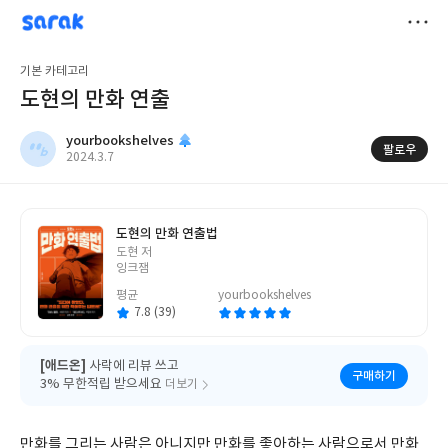
sarak
yourbookshelves
저
기본 카테고리
장
도현의 만화 연출
yourbookshelves
팔로우
작
2024.3.7
성
일
도현의 만화 연출법
글
도현 저
쓴
잉크잼
이
평균
yourbookshelves
7.8 (39)
[애드온]
사락에 리뷰 쓰고
구매하기
3% 무한적립 받으세요
더보기
만화를 그리는 사람은 아니지만 만화를 좋아하는 사람으로서 만화