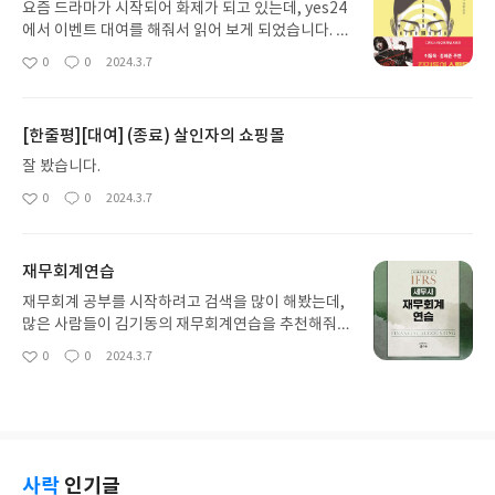
요즘 드라마가 시작되어 화제가 되고 있는데, yes24
에서 이벤트 대여를 해줘서 읽어 보게 되었습니다. 드
라마를 보지 않아서 영상과 비교할 수는 없지만 재밌
0
0
2024.3.7
좋
댓
작
게 잘 읽었습니다. 설정도 재밌었고 빠르게 진행되는
아
글
성
전개방식도 마음에 들었습니다.
요
일
[한줄평][대여] (종료) 살인자의 쇼핑몰
잘 봤습니다.
0
0
2024.3.7
좋
댓
작
아
글
성
요
일
재무회계연습
재무회계 공부를 시작하려고 검색을 많이 해봤는데,
많은 사람들이 김기동의 재무회계연습을 추천해줘서
구매하게 되었습니다. 아직까지 시작 단계라서 자세
0
0
2024.3.7
좋
댓
작
한 후기는 적기 어렵지만 기본 개념 잡기에는 좋은 책
아
글
성
이라고 생각합니다. 많이 추천하는 이유가 있습니다.
요
일
사락
인기글