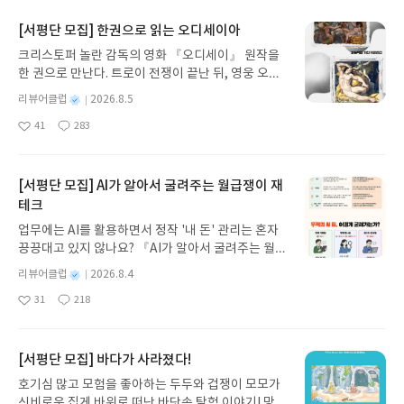
[서평단 모집] 한권으로 읽는 오디세이아
크리스토퍼 놀란 감독의 영화 『오디세이』 원작을
한 권으로 만난다. 트로이 전쟁이 끝난 뒤, 영웅 오디
세우스는 고향 이타케로 돌아가기 위해 키클롭스, 마
별
리뷰어클럽
2026.8.5
녀 키르케, 세이렌의 노래, 포세이돈의 분노를 헤쳐
명
작
41
283
나간다. 그리스 철학 전공자인 옮긴이가 호메로스의
좋
댓
작
성
아
글
성
방대한 24권 서사를 현대적이고 자연스러운 한국어
일
요
일
로 풀어내, 고전이 낯선 독자도 이야기의 흐름을 놓치
지 않고 끝까지 읽을 수 있다. 3천 년을 이어 온 귀향
[서평단 모집] AI가 알아서 굴려주는 월급쟁이 재
과 모험의 대서사시가 가장 읽기 편한 번역으로 새롭
테크
게 펼쳐진다.한권으로 읽는 오디세이아글쓴이호메로
업무에는 AI를 활용하면서 정작 '내 돈' 관리는 혼자
스 저/육혜원 역출판사이화북스 예스24 바로가기 닫
끙끙대고 있지 않나요? 『AI가 알아서 굴려주는 월급
기모집인원 : 5명신청기간 : 2026.08.05 ~ 2026.08.
쟁이 재테크』는 챗GPT·클로드·제미나이·퍼플렉시
09발표일자 : 2026.08.13리뷰 작성기한 : 도서/상품
별
리뷰어클럽
2026.8.4
티를 나만의 재테크 팀으로 만드는 실전 가이드입니
받고 2주 이내 ▶ 주소/연락처 업데이트 : 신청 전 상
명
작
31
218
다. 재무 진단부터 주식 투자, 부동산, 절세, 자산 관
좋
댓
작
성
품 받으실 주소/연락처를 업데이트 해주세요! (선정
아
글
성
리 자동화 루틴까지, 코딩 없이도 프롬프트 하나로 2
일
후 수정 불가)▶ 서평단 신청 방법 : 기대평 댓글을 작
요
일
0년 차 재무 전문가의 맞춤 조언을 받을 수 있습니다.
성해주세요! 먼저 작성한 리뷰를 올려주시면 당첨확
좋은 정보를 찾는 시대는 끝났습니다. 이제는 좋은 질
[서평단 모집] 바다가 사라졌다!
률이 올라갑니다!! ※ 신청 전, 꼭 확인해주세요!- '사
문을 던지는 사람이 돈을 법니다. 경제적 자유를 앞당
락' 개설 후, 이 글의 댓글로 신청해주세요.- 기존 YE
호기심 많고 모험을 좋아하는 두두와 겁쟁이 모모가
기고 싶은 월급쟁이라면, 이 책이 바로 그 시작입니
S블로그는 '사락'으로 개편되어 별도로 개설하지 않
신비로운 집게 바위로 떠난 바닷속 탐험 이야기! 망둥