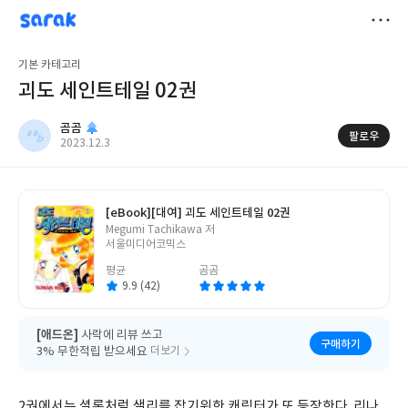
sarak
곰곰
저
기본 카테고리
장
괴도 세인트테일 02권
곰곰
팔로우
작
2023.12.3
성
일
[eBook]
[대여] 괴도 세인트테일 02권
글
Megumi Tachikawa 저
쓴
서울미디어코믹스
이
평균
곰곰
9.9 (42)
[애드온]
사락에 리뷰 쓰고
구매하기
3% 무한적립 받으세요
더보기
2권에서는 셜록처럼 샐리를 잡기위한 캐릭터가 또 등장한다. 리나