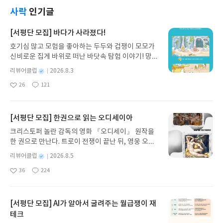
사락
인기글
[서평단 모집] 바다가 사라졌다!
호기심 많고 모험을 좋아하는 두두와 겁쟁이 모모가
신비로운 집게 바위로 떠난 바닷속 탐험 이야기! 망둥
이, 소라게, 낙지 같은 바다 친구들과 신나게 놀던 중
별
리뷰어클럽
2026.8.3
갑자기 거대해진 집게 바위의 비밀을 마주하게 되는
명
작
26
121
데, 과연 바다에 무슨 일이 벌어진 걸까요? 상상력을
좋
댓
작
성
아
글
성
자극하는 환상적인 해양 모험 동화 속으로 풍덩 빠져
일
요
일
보세요!바다가 사라졌다!글쓴이서휘 글출판사풀
빛 예스24 바로가기 닫기모집인원 : 20명신청기간 :
[서평단 모집] 한권으로 읽는 오디세이아
2026.08.03 ~ 2026.08.07발표일자 : 2026.08.13리
크리스토퍼 놀란 감독의 영화 『오디세이』 원작을
뷰 작성기한 : 도서/상품 받고 2주 이내 ▶ 주소/연락
한 권으로 만난다. 트로이 전쟁이 끝난 뒤, 영웅 오디
처 업데이트 : 신청 전 상품 받으실 주소/연락처를 업
세우스는 고향 이타케로 돌아가기 위해 키클롭스, 마
데이트 해주세요! (선정 후 수정 불가)▶ 서평단 신청
별
리뷰어클럽
2026.8.5
녀 키르케, 세이렌의 노래, 포세이돈의 분노를 헤쳐
명
작
방법 : 기대평 댓글을 작성해주세요! 먼저 작성한 리
36
224
나간다. 그리스 철학 전공자인 옮긴이가 호메로스의
좋
댓
작
성
뷰를 올려주시면 당첨확률이 올라갑니다!! ※ 신청
아
글
성
방대한 24권 서사를 현대적이고 자연스러운 한국어
일
전, 꼭 확인해주세요!- '사락' 개설 후, 이 글의 댓글로
요
일
로 풀어내, 고전이 낯선 독자도 이야기의 흐름을 놓치
신청해주세요.- 기존 YES블로그는 '사락'으로 개편
지 않고 끝까지 읽을 수 있다. 3천 년을 이어 온 귀향
[서평단 모집] AI가 알아서 굴려주는 월급쟁이 재
되어 별도로 개설하지 않으셔도 됩니다. ▶ 도서/상
과 모험의 대서사시가 가장 읽기 편한 번역으로 새롭
테크
품 발송- 도서/상품은 최근 배송지가 아닌 회원정보
게 펼쳐진다.한권으로 읽는 오디세이아글쓴이호메로