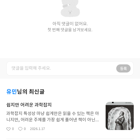
아직 댓글이 없어요.
첫 번째 댓글을 남겨보세요.
등록
유민
님의 최신글
쉽지만 어려운 과학잡지
과학잡지 특성상 마냥 쉽게만은 읽을 수 있는 책은 아
니지만, 어려운 주제를 가장 쉽게 풀어낸 책이 아닌가
싶다. 초반은 모두가 재미있게 볼 수 있는 사례를 제
0
0
2026.1.17
좋
댓
작
시하고, 이후 이어지는 과학적 지식으로 내용이 전개
아
글
성
된다. 갑자기 전문 용어가 툭 튀어나와 당황스러울 때
요
일