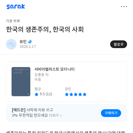
sarak
유민
저
기본 리뷰
장
한국의 생존주의, 한국의 사회
유민
팔로우
작
2026.1.17
성
일
서바이벌리스트 모더니티
글
김홍중 저
쓴
이음
이
평균
유민
9.5 (11)
[애드온]
사락에 리뷰 쓰고
구매하기
3% 무한적립 받으세요
더보기