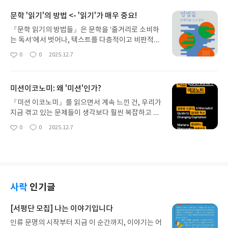
도 있지만, 사례를 먼저 주기 때문에 적용하면서 이해
문학 '읽기'의 방법 <- '읽기'가 매우 중요!
하는 재미가 있는 책이다. 이번 주제는 frozen 냉동
에 관련된 내용이었는데, 냉동인간, 냉동식품같이 흥
『문학 읽기의 방법들』은 문학을 ‘줄거리로 소비하
미로운 주제가 많아서 생각보다 빠르게 읽어내릴 수
는 독서’에서 벗어나, 텍스트를 다층적이고 비판적으
있었다. 물론 그 뒤에는 관련성이 전혀 없을 것 같은
로 바라보는 새로운 감각을 열어주는 책이다. 1부에
0
0
2025.12.7
좋
댓
작
과학지식이 튀어나오긴하지만..
서는 문학이론의 기초를 단단히 구축하며, 독자가 문
아
글
성
학을 바라보는 관점을 근본에서부터 다시 세우게 만
요
일
든다. 이어지는 2부에서는 오리엔탈리즘, 포스트휴
미션이코노미: 왜 '미션'인가?
머니즘, 환경, 정신분석, 젠더와 섹슈얼리티 등 현대
문학담론의 주요 흐름을 폭넓게 다루어 이론이 실제
『미션 이코노미』를 읽으면서 계속 느낀 건, 우리가
로 세계와 만나는 지점을 보여준다. 이 책은 독자가
지금 겪고 있는 문제들이 생각보다 훨씬 복잡하고 서
스스로 텍스트와 세계를 사유할 수 있도록 ‘사고의 도
로 얽혀 있다는 사실이었다. 기후 위기나 불평등, 디
0
0
2025.12.7
좋
댓
작
구’를 제공하는 도구상자에 가깝다. 한 문장을 천천히
지털 격차 같은 것들이 단순히 기술을 조금 더 개선한
아
글
성
읽어야 할 만큼 밀도 높은 구성 덕분에 읽기 자체가
다고 해결될 일이 아니라는 걸 이미 알고는 있었지만,
요
일
조금 버겁게 느껴질 수 있지만, 독서 이후 문학을 바
이 책은 그걸 훨씬 더 구조적으로 설명해준다. 기존의
라보는 시야의 차이가 확장된다 . 문학을 더 깊고 넓
정부·시장 모델이 왜 반복적으로 한계에 부딪히는지,
게 읽고 싶은 독자에게 추천하고 싶다.
그리고 왜 ‘방향을 설정하는 정부’가 다시 필요해졌는
지를 읽다 보면 자연스럽게 이해가 된다. 특히 아폴로
사락
인기글
프로젝트 사례는 여러 번 접했던 이야기임에도, 여기
서는 ‘위대한 목표가 있을 때 어떤 방식의 협업이 가
[서평단 모집] 나는 이야기입니다
능해지는가’를 굉장히 현실적으로 보여줘서 오히려
인류 문명의 시작부터 지금 이 순간까지, 이야기는 어
새롭게 느껴졌다. 이 책에서 좋았던 점은, 이 책이 막