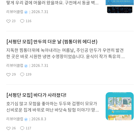
떻게 우리 곁에 머물러 왔을까요. 구전에서 동굴 벽화
연한 희망이나 추상적 비전이 아니라 실제로 가능한
와 점토판을 거쳐 종이와 책으로, 그리고 오늘날 수천
접근법을 제시한다는 점이다. 시장을 고치는 데 머무
별
리뷰어클럽
2026.7.31
권의 인쇄본으로 이어지는 이야기의 여정을 따라가
는 정부가 아니라, 새로운 시장과 생태계를 함께 만들
명
작
23
116
는 그림책입니다. 때로는 즐거움을, 때로는 위로를,
어가는 주체로서의 정부를 그리는데, 읽다 보면 그게
좋
댓
작
성
아
글
성
때로는 두려움의 대상이 되기도 했던 이야기가 우리
공상이나 이상이 아니라 지금 우리가 부딪히는 문제
일
요
일
일상에 어떻게 녹아들어 있는지 되짚어보며 이야기
를 해결하기 위해 필요한 최소 조건처럼 느껴진다. 개
가 지닌 본질적 가치와 이야기를 누리는 기쁨을 다시
[서평단 모집] 만두의 더운 날 (찜통더위 에디션)
인적으로는 책을 읽는 동안 “정말 지금 우리 사회가
발견하게 합니다.나는 이야기입니다글쓴이댄 야카리
어떤 미션을 공유할 수 있을까?”라는 질문이 계속 떠
지독한 찜통더위에 녹아내리는 여름날, 주인공 만두가 우연히 발견
노 글/유수현 역출판사소원나무 예스24 바로가기 닫
올랐고, 책이 던지는 메시지가 단순한 이론이 아니라
한 곳은 바로 시원한 냉면 수영장이었습니다. 윤식이 작가 특유의 유
기모집인원 : 10명신청기간 : 2026.07.31 ~ 2026.0
현실에 직접 연결된 고민이라는 점에서 오래 남았다.
머러스한 캐릭터와 밝은 색감으로 그려낸 이 국내 창작 그림책은 무
8.04발표일자 : 2026.08.06리뷰 작성기한 : 도서/상
별
리뷰어클럽
2026.7.31
더위에 지친 독자들에게 상상만으로도 더위가 싹 가시는 통쾌한 탈출
명
작
품 받고 2주 이내 ▶ 주소/연락처 업데이트 : 신청 전
29
139
구를 선사합니다. 소원나무 베스트셀러 시리즈의 세 번째 이야기로,
좋
댓
작
성
상품 받으실 주소/연락처를 업데이트 해주세요! (선
아
글
성
만두가 풍덩 빠진 차가운 냉면 물결 속에서 짜릿한 여름 해방감을 만
일
정 후 수정 불가)▶ 서평단 신청 방법 : 기대평 댓글을
요
일
끽하는 모습이 마음속까지 시원하게 파고듭니다.만두의 더운 날 (찜
작성해주세요! 먼저 작성한 리뷰를 올려주시면 당첨
통더위 에디션)글쓴이윤식이 저출판사소원나무 예스24 바로가기 닫
[서평단 모집] 바다가 사라졌다!
확률이 올라갑니다!! ※ 신청 전, 꼭 확인해주세요!-
기모집인원 : 5명신청기간 : 2026.07.31 ~ 2026.08.04발표일자 : 20
'사락' 개설 후, 이 글의 댓글로 신청해주세요.- 기존
호기심 많고 모험을 좋아하는 두두와 겁쟁이 모모가
26.08.06리뷰 작성기한 : 도서/상품 받고 2주 이내 ▶ 주소/연락처 업
YES블로그는 '사락'으로 개편되어 별도로 개설하지
신비로운 집게 바위로 떠난 바닷속 탐험 이야기! 망둥
데이트 : 신청 전 상품 받으실 주소/연락처를 업데이트 해주세요! (선
않으셔도 됩니다. ▶ 도서/상품 발송- 도서/상품은 최
이, 소라게, 낙지 같은 바다 친구들과 신나게 놀던 중
정 후 수정 불가)▶ 서평단 신청 방법 : 기대평 댓글을 작성해주세요!
별
리뷰어클럽
2026.8.3
근 배송지가 아닌 회원정보상의 주소/연락처 (클릭
갑자기 거대해진 집게 바위의 비밀을 마주하게 되는
명
작
먼저 작성한 리뷰를 올려주시면 당첨확률이 올라갑니다!! ※ 신청 전,
시 수정 가능)로 발송됩니다.- 주소/연락처에 문제가
26
117
데, 과연 바다에 무슨 일이 벌어진 걸까요? 상상력을
좋
댓
작
성
꼭 확인해주세요!- '사락' 개설 후, 이 글의 댓글로 신청해주세요.- 기
있을 시 선정에서 제외되거나 배송에서 누락될 수 있
아
글
성
자극하는 환상적인 해양 모험 동화 속으로 풍덩 빠져
일
존 YES블로그는 '사락'으로 개편되어 별도로 개설하지 않으셔도 됩
요
일