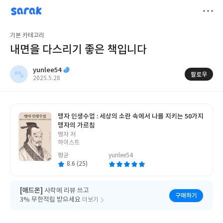
sarak
yunlee54
저
기본 카테고리
장
내면을 다스리기 좋은 책입니다
yunlee54
팔로우
작
2025.5.28
성
일
맹자 인생수업 : 세상의 소란 속에서 나를 지키는 50가지
맹자의 가르침
글
맹자 저
쓴
하이스트
이
평균
yunlee54
8.6 (25)
[애드온]
사락에 리뷰 쓰고
구매하기
3% 무한적립 받으세요
더보기