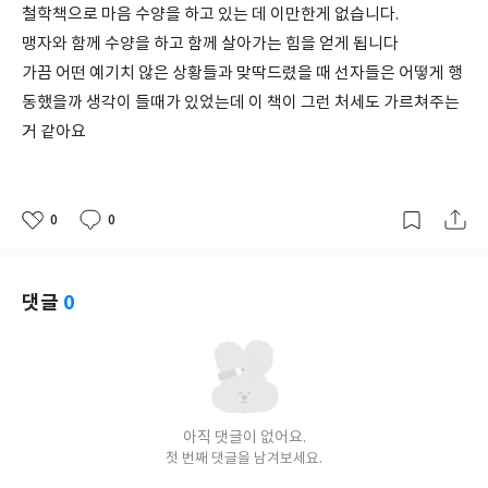
철학책으로 마음 수양을 하고 있는 데 이만한게 없습니다.
맹자와 함께 수양을 하고 함께 살아가는 힘을 얻게 됩니다
가끔 어떤 예기치 않은 상황들과 맞딱드렸을 때 선자들은 어떻게 행
동했을까 생각이 들때가 있었는데 이 책이 그런 처세도 가르쳐주는
거 같아요
0
0
좋
댓
작
아
글
성
요
일
댓글
0
아직 댓글이 없어요.
첫 번째 댓글을 남겨보세요.