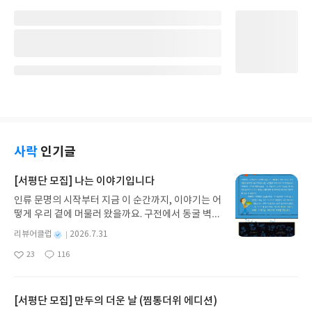
사락
인기글
[서평단 모집] 나는 이야기입니다
인류 문명의 시작부터 지금 이 순간까지, 이야기는 어
떻게 우리 곁에 머물러 왔을까요. 구전에서 동굴 벽화
와 점토판을 거쳐 종이와 책으로, 그리고 오늘날 수천
별
리뷰어클럽
2026.7.31
권의 인쇄본으로 이어지는 이야기의 여정을 따라가
명
작
23
116
는 그림책입니다. 때로는 즐거움을, 때로는 위로를,
좋
댓
작
성
아
글
성
때로는 두려움의 대상이 되기도 했던 이야기가 우리
일
요
일
일상에 어떻게 녹아들어 있는지 되짚어보며 이야기
가 지닌 본질적 가치와 이야기를 누리는 기쁨을 다시
[서평단 모집] 만두의 더운 날 (찜통더위 에디션)