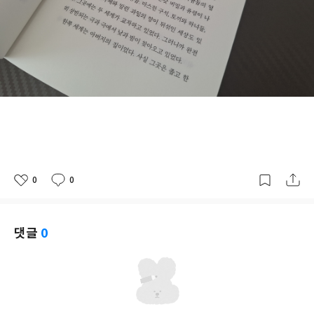
0
0
좋
댓
작
아
글
성
요
일
댓글
0