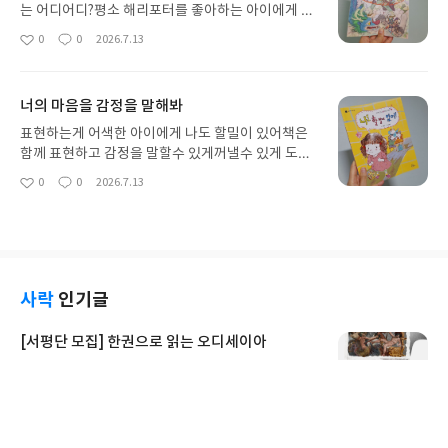
생각을 확장하는 시간을 가져보았어요
는 어디어디?평소 해리포터를 좋아하는 아이에게 마
술을 부린다는건궁금하고 내용이 궁금했던 부분인데
0
0
2026.7.13
좋
댓
작
요우리나라 고전속에 있는데 읽게 해주고 싶은데어
아
글
성
렵다는 생각에 책을 보여준적이 없었는데요키위북스
요
일
우리고전시리즈는 초등저학년 아이도 어렵지 않게재
너의 마음을 감정을 말해봐
미나게 읽을수 있게현대적 요소로 기본 내용은 그대
로 재미가 더해졌어요외국에선 마술이라 하지만 우
표현하는게 어색한 아이에게 나도 할밀이 있어책은
리나라는 도술이라고 한데전우치는 어떤 도술을 부
함께 표현하고 감정을 말할수 있게꺼낼수 있게 도와
렸는지 누구를 도와주었는지함께 읽어가볼까
줄수있는 내용이예요아직도 표현하는게 어색하긴하
0
0
2026.7.13
좋
댓
작
지만주인공 하나처럼 용기를 내볼까~!!!하나둘 아이
아
글
성
의 변화를 기대하면서 요즘 제일 자주 읽고자주 읽히
요
일
는 책이예요
사락
인기글
[서평단 모집] 한권으로 읽는 오디세이아
크리스토퍼 놀란 감독의 영화 『오디세이』 원작을
한 권으로 만난다. 트로이 전쟁이 끝난 뒤, 영웅 오디
세우스는 고향 이타케로 돌아가기 위해 키클롭스, 마
별
리뷰어클럽
2026.8.5
녀 키르케, 세이렌의 노래, 포세이돈의 분노를 헤쳐
명
작
40
262