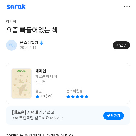
sarak
몬스터얼짱
저
아기책
장
요즘 빠들어있는 책
몬스터얼짱
팔로우
작
2026.4.16
성
일
데미안
글
헤르만 헤세 저
쓴
씨리얼
이
평균
몬스터얼짱
10 (29)
[애드온]
사락에 리뷰 쓰고
구매하기
3% 무한적립 받으세요
더보기