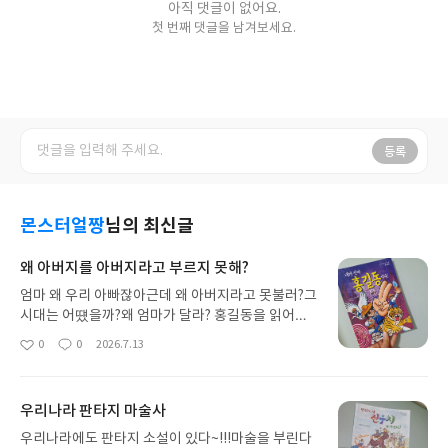
아직 댓글이 없어요.
첫 번째 댓글을 남겨보세요.
등록
몬스터얼짱
님의 최신글
왜 아버지를 아버지라고 부르지 못해?
엄마 왜 우리 아빠잖아근데 왜 아버지라고 못불러?그
시대는 어떘을까?왜 엄마가 달라? 홍길동을 읽어가
면서 아이의 많은 질문을 받았는데요왜 나쁜 탐관오
0
0
2026.7.13
좋
댓
작
리를 혼내줬는데 그게 나쁜거야?훔친다는건 나쁜거
아
글
성
라는거하지만 나쁜사람은 혼냈다는거아이에게는 이
요
일
해가 안될수 밖에 없는 부분들이 있어요이건 엄마도
우리나라 판타지 마술사
생각이 많은 부분인데아이의 생각과 엄마의 생각을
함께 이야기 나누면서 다양한 대화를 나누어보면서
우리나라에도 판타지 소설이 있다~!!!마술을 부린다