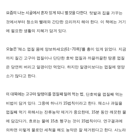
요즘의 나는 시골에서 혼자 있게 되니 별것을 다한다
.
텃밭과 집을 가꾸는
것에서부터 청소와 빨래와 간단한 요리까지 해야 한다
.
이 책에는 거기
에 필요한 생활의 지혜가 담겨 있다
.
오늘은
'
채소 껍질 몸에 양보하세요
(61~70
쪽
)'
를 흥미 있게 읽었다
.
지금
까지 질긴 고구마 껍질이나 단단한 호박 껍질과 까끌까끌한 땅콩 껍질
은 당연히 버리고 알갱이만 먹었다
.
하지만 알갱이보다는 껍질에 영양
소가 많다고 한다
.
이 대목에는 고구마 말랭이를 껍질째 말려 먹는 법
,
단호박을 껍질째 먹는
비법이 담겨 있다
.
그중에 하나가
15
법칙이라고 한다
.
채소나 과일을
껍질째 먹기 위해서는 잔류농약 제거가 중요한데
, 15
분 동안 깨끗한 물
에 담갔다가
,
흐르는 물에
15
초 헹구는 것이
15
법칙이다
.
연구결과에
의하면 이렇게 물로만 세척을 해도 농약은 잘 제거된다고 한다
.
사노라