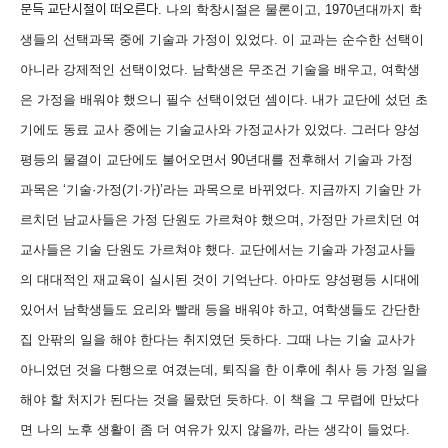
문득 교단시절이 떠오른다
.
나의 학창시절은 물론이고
, 1970
년대까지 학
생들의 선택과목 중에 기술과 가정이 있었다
.
이 교과는 순수한 선택이
아니라 강제적인 선택이었다
.
남학생은 무조건 기술을 배우고
,
여학생
은 가정을 배워야 했으니 필수 선택이었던 셈이다
.
내가 교단에 섰던 초
기에도 동료 교사 중에는 기술교사와 가정교사가 있었다
.
그러다 양성
평등의 물결이 교단에도 불어오면서
90
년대를 전후해서 기술과 가정
과목은
‘
기술·
가정
(
기·
가
)’
라는 과목으로 바뀌었다
.
지금까지 기술만 가
르치던 남교사들은 가정 단원도 가르쳐야 했으며
,
가정만 가르치던 여
교사들은 기술 단원도 가르쳐야 했다
.
교단에서는 기술과 가정교사들
의 대대적인 재교육이 실시된 것이 기억난다
.
아마도 양성평등 시대에
있어서 남학생들도 요리와 빨래 등을 배워야 하고
,
여학생들도 간단한
집 안팎의 일을 해야 한다는 취지였던 듯하다
.
그때 나는 기술 교사가
아니었던 것을 다행으로 여겼는데
,
퇴직을 한 이후에 취사 등 가정 일을
해야 할 처지가 된다는 것을 몰랐던 듯하다
.
이 책을 그 무렵에 만났다
면 나의 노후 생활이 좀 더 여유가 있지 않을까
,
라는 생각이 들었다
.