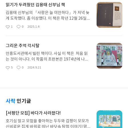
지 '충북인 뉴스'에 연재된 「충북 지역의 부끄러운
읽기가 두려웠던 김용태 신부님 책
친일잔재 답사기」 덧붙이면서 고친 것이라고 한다.
이 책은 작년 8월에 고향 후배가 이런 말을 하면서 보
김용태 신부님의 『사랑은 늘 미안하다』가 저녁 늦
내주었다."이 책의 저자가 홍천 사람인데, 형도 고향
게 도착했다. 좀 이상했다. 이 책은 작년 12월 26일에
이 홍천이잖아요. 잘 읽어 보세요."책을 받을 때는 그
주문했다. 겨우 8일 만에 도착했는데 그 사이에 해가
1
0
2025.1.4
좋
댓
작
리 내키지 않았다. 홍천 사람이라고 모두 아는 것은
바뀌었다고 2년 만에 도착했다는 말장난을 하는 것
아
글
성
아니고, 나와는 나이 차도 많은 듯하니 저자와는 일면
이 아니다. 인터넷 서점에 책을 주문하면 빠르면 이
요
일
식도 없다. 또한 개인적으로 충북 지역과 별로 연관도
틀, 늦어도 닷새 이내에 배달이 된다. 그런데 8일씩이
그리운 추억 각시탈
없는데 내가 그곳에 있는 무덤에 관심을 둘 이유도 없
나 걸리다니 그것도 저녁 7시에 배달이 되었으니 산
으며, 친일파 민영휘의 무덤이라면 몰라도 첩과 아들
골의 밤은 어두웠다. 이 책이 그만큼 많이 팔려서 주
안흥도서관에서 빌린 책이다. 사실 이 책은 처음 읽
의 무덤에 어디에 있든 무슨 관계랴 싶었다. 뿐만 아
문이 밀린 것일까? 그 이유는 잘 모르겠다.이 글은 정
는 것이 아니다. 이 작품의 초판본은 1974년에 나왔
니라 아무리 친일파라고 해도 민영휘는 조선 말기의
식 리뷰가 아니다. 표지와 추천사(김인국 신부님)와
는데, 그 무렵 나는 춘천에서 학창 생활을 하고 있었
5
0
2024.9.21
세도가인 민씨 일족이니, 죽은 지 100년 가까이 되었
좋
댓
작
머리말(김용태 신부님)과 첫글(「너 없으면 안 돼」)
다. 1980년대 초까지도 만화방이라고 불리던 만홧가
아
글
성
을 텐데 이제 와서 거론할 필요가 없을 듯했다.아마
만 읽었을 뿐이다. 271쪽 중에서 겨우 14쪽만 읽고
게의 전성기였고, 나의 거의 유일한 취미가 독서이
요
일
두어 달 동안 읽기를 미루다 책의 존재도 잊은 듯하
리뷰를 쓴다는 것은 예의가 아닐 것이다. 그냥 나의
고, 그중에서도 만화를 즐겼다. 1960년대까지도 서
다. 그러다 며칠 전에 우연히 펼치면서 답답함 속에
첫 인상만 몇 가지 담아보겠다.첫째, 아무런 배경지식
점에서 아동만화를 취급했고, 우리 집은 시골의 유일
울분마저 느껴졌다. 책장을 넘기면서 스친 생각을 몇
이 없이 구입한 책이라 갈등을 느꼈다. 나는 가톨릭
한 서점으로 신간 만화는 대부분 읽을 수 있었다. 특
가지만 적어보겠다.첫째, 민영휘에 대해서 더 자세히
신자이기는 하지만, 책을 주문하기 전까지 저자인 김
히 사극 만화를 즐겼으므로 김종래, 박기당, 박기정,
사락
인기글
알게 되었다. 민영휘가 고종비인 명성황후의 일족으
용태 신부님이 누구인지 몰랐고, 이런 책이 있다는 것
임창, 김민 등의 사극 만화는 대부분 읽었으며 허영만
로 세도 가문이었으며 친일파였고, 친일의 대가로 일
도 몰랐다. 저자나 책에 대한 배경지식이 전혀 없었다
화백의 이름도 기억이 난다. 고향을 떠나서 춘천에서
[서평단 모집] 바다가 사라졌다!
제강점기 때 축재를 했으며, 휘문고등학교 설립자라
는 의미이다.그럼에도 불구하고 이 책을 주문한 이유
고교와 대학을 다니던 시절에도 나는 일주일에 한 번
는 것은 알고 있었다. 그러나 이 책을 통해서 더 자세
호기심 많고 모험을 좋아하는 두두와 겁쟁이 모모가
는 내란을 일으킨 윤석열 씨를 비판하는 시국미사에
정도는 만화방을 찾았다. 그러니 1970년대까지 내
한 행적을 알게 되었다. 안유풍은 민영휘의 여러 첩
신비로운 집게 바위로 떠난 바닷속 탐험 이야기! 망둥
서 김용태 신부님의 강론을 유튜브에서 우연히 보고
취향의 만화들은 대부분 읽었을 것이다.지금은 기억