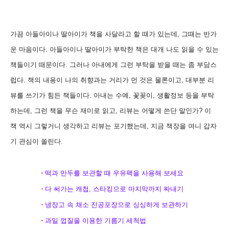
가끔 아들아이나 딸아이가 책을 사달라고 할 때가 있는데
,
그때는 반가
운 마음이다
.
아들아이나 딸아이가 부탁한 책은 대개 나도 읽을 수 있는
책들이기 때문이다
.
그러나 아내에게 그런 부탁을 받을 때는 좀 부담스
럽다
.
책의 내용이 나의 취향과는 거리가 먼 것은 물론이고
,
대부분 리
뷰를 쓰기가 힘든 책들이다
.
아내는 수예
,
꽃꽂이
,
생활정보 등을 부탁
하는데
,
그런 책을 무슨 재미로 읽고
,
리뷰는 어떻게 쓴단 말인가
?
이
책 역시 그렇거니 생각하고 리뷰는 포기했는데
,
지금 책장을 여니 갑자
기 관심이 쏠린다
.
-
떡과 만두를 보관할 때 우유팩을 사용해 보세요
-
다 써가는 캐첩
,
스타킹으로 마지막까지 짜내기
-
냉장고 속 채소 진공포장으로 싱싱하게 보관하기
-
과일 껍질을 이용한 기름기 세척법