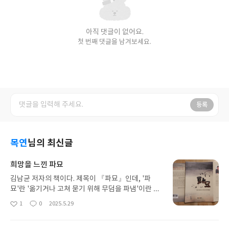
아직 댓글이 없어요.
첫 번째 댓글을 남겨보세요.
등록
목연
님의 최신글
희망을 느낀 파묘
김남균 저자의 책이다. 제목이 『파묘』인데, '파
묘'란 '옮기거나 고쳐 묻기 위해 무덤을 파냄'이란 뜻
이다. 이 책의 부제인 「친일파 민영휘 첩과 아들의
1
0
2025.5.29
좋
댓
작
묘가 사라졌다」를 보니 내용이 어느 정도 짐작이 갔
아
글
성
다. 이 책의 원고는 2019년 7월부터 2024년 4월까
요
일