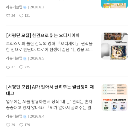
중에 한 명인데, 민영휘의 총애를 받았다고 한다. 서
이, 소라게, 낙지 같은 바다 친구들과 신나게 놀던 중
감동했기 때문이다. 멋진 강론을 하신 신부님을 후원
이 나지 않지만, 어쩌면 학창 시절에 『각시탈』을
별
리뷰어클럽
2026.8.3
울에 있는 휘문고와 풍문여고는 민영휘의 '휘'와 안
갑자기 거대해진 집게 바위의 비밀을 마주하게 되는
할 수 있는 길이 그분의 저서를 구입하고 읽는 것이라
읽었거나, 최소한 표지는 보았을 것이다. 그뿐만 아니
명
작
유풍의 '풍'을 따서 교명을 정했다고 한다. 그러니 두
26
121
데, 과연 바다에 무슨 일이 벌어진 걸까요? 상상력을
는 생각에서 덜컥 주문을 했다가 잠시 고민을 했다.
라 이 책의 복간본이 나온 2018년에도 안흥도서관에
좋
댓
작
성
학교의 교명은 결코 자랑스러운 이름이 아니고, 그런
아
글
성
자극하는 환상적인 해양 모험 동화 속으로 풍덩 빠져
독서와 리뷰 쓰기가 취미라서 한때 1년에 2백 권 이
서 이 책을 빌려서 읽고 리뷰도 쓴 바가 있다. 그러므
일
요
일
이름을 교명에 붙여서 후세에 전하는 두 사람 역시 영
보세요!바다가 사라졌다!글쓴이서휘 글출판사풀
상의 책을 읽고 리뷰를 쓰기도 했지만……. 글자 그대
로 『각시탈』은 내게 있어서 학창 시절의 추억이나
예롭지 못할 것이다. 차라리 잊힌다면 당대의 불명예
빛 예스24 바로가기 닫기모집인원 : 20명신청기간 :
로 '옛날 한 때'였다. 작년에 쓴 리뷰가 12편에 불과하
[서평단 모집] 한권으로 읽는 오디세이아
다름이 없다. 그런 책을 7년 만에 다시 읽으면서 느낀
로 그칠 것을 그런 이름을 굳이 후세에 전하려고 한
2026.08.03 ~ 2026.08.07발표일자 : 2026.08.13리
니 한 달에 한 권 정도 쓴 셈이다. 그런 내가 이 책을
생각을 몇 가지만 적어보겠다.첫째, 그리운 추억과의
크리스토퍼 놀란 감독의 영화 『오디세이』 원작을
그들의 행위가 어찌 보면 다행이기는 하다. 그 학교가
뷰 작성기한 : 도서/상품 받고 2주 이내 ▶ 주소/연락
읽기는 할까, 라는 생각에서 잠시 갈등을 느낀 것이
만남을 느꼈다. 내가 학창시절에 만화를 즐겼고, 허영
한 권으로 만난다. 트로이 전쟁이 끝난 뒤, 영웅 오디
남아 있는 한 민영휘와 안유풍이 어떤 인물인지 기억
처 업데이트 : 신청 전 상품 받으실 주소/연락처를 업
다. 그러나 좋은 말씀을 들려준 신부님에게 식사 한
만 화백의 작품을 읽은 적이 있기에 추억을 느꼈다는
세우스는 고향 이타케로 돌아가기 위해 키클롭스, 마
될 것이 아닌가.둘째, 지역신문의 존재 이유를 깨달았
데이트 해주세요! (선정 후 수정 불가)▶ 서평단 신청
끼 대접한다는 마음으로 구입을 했다.둘째, 신부님에
별
리뷰어클럽
2026.8.5
의미는 아니다. 70년대 이전에 발간된 한국만화 명작
녀 키르케, 세이렌의 노래, 포세이돈의 분노를 헤쳐
다. 이 책의 내용은 2019년 3월부터 2024년 4월까
명
작
방법 : 기대평 댓글을 작성해주세요! 먼저 작성한 리
대해서 실망을 하지 않을까 두려웠다. 내가 신부님의
들이 복간된 경우가 많고, 임창의 『땡이 사냥기』나
37
225
나간다. 그리스 철학 전공자인 옮긴이가 호메로스의
좋
댓
작
성
지 5년에 걸쳐 '충북인 뉴스(충북 청주에서 발간하는
뷰를 올려주시면 당첨확률이 올라갑니다!! ※ 신청
강론에 손뼉을 친 이유는 윤 씨에 대한 적절한 평가와
박기정의 『도전자』 , 신동우의 『풍운아 홍길동』
아
글
성
방대한 24권 서사를 현대적이고 자연스러운 한국어
일
인터넷 신문)' 에 연재된 「충북지역의 부끄러운 친
전, 꼭 확인해주세요!- '사락' 개설 후, 이 글의 댓글로
난해한 성경인 요한 묵시록에 대한 절묘한 비유 때문
등 내가 소장한 작품도 여러 권 있다. 그럼에도 불구
요
일
로 풀어내, 고전이 낯선 독자도 이야기의 흐름을 놓치
일 잔재 답사기」를 수정 보완해서 단행본으로 엮었
신청해주세요.- 기존 YES블로그는 '사락'으로 개편
이다.신부님은 내란수괴 혐의의 윤석열 씨의 행동을
하고 유독 이 작품에서 향수를 진하게 느낀 이유는 다
지 않고 끝까지 읽을 수 있다. 3천 년을 이어 온 귀향
[서평단 모집] AI가 알아서 굴려주는 월급쟁이 재
다고 한다. 기자는 집요하게 친일파 민영휘의 첩 안유
되어 별도로 개설하지 않으셔도 됩니다. ▶ 도서/상
'지랄발광'이라고 표현했다. '지랄발광'이라니? 이보
른 복간본과는 결이 다르기 때문이다.다른 복간본들
과 모험의 대서사시가 가장 읽기 편한 번역으로 새롭
테크
풍의 묘가 청수 상당산성에 자리 잡게 된 배경과 사라
품 발송- 도서/상품은 최근 배송지가 아닌 회원정보
다 더 심한 비속어가 어디 있을까? 더구나 신부님 입
은 과거의 작품들을 보완해서 좋은 지질을 사용해서
게 펼쳐진다.한권으로 읽는 오디세이아글쓴이호메로
지기까지의 내용을 추적해서 실패한 친일 청산의 현
상의 주소/연락처 (클릭 시 수정 가능)로 발송됩니다.
에서 이런 표현이 나오다니 놀랐다. 그러나 선진국으
새로 제본을 했다. 비록 내용은 옛 모습이라고 해도
업무에는 AI를 활용하면서 정작 '내 돈' 관리는 혼자
스 저/육혜원 역출판사이화북스 예스24 바로가기 닫
실을 보여주고 있다. 지역의 인터넷 신문이 긴 기간에
- 주소/연락처에 문제가 있을 시 선정에서 제외되거
로 평가받는 2024년의 대한민국에서 내란이라니 이
장정은 현대의 작품과 다름이 없다. 복간본이 깨끗하
끙끙대고 있지 않나요? 『AI가 알아서 굴려주는 월급
기모집인원 : 5명신청기간 : 2026.08.05 ~ 2026.08.
걸쳐서 이런 기획을 했다는 것이 놀랍기만 하다. 여전
나 배송에서 누락될 수 있습니다(재발송 불가). ▶ 리
보다 더 미친 짓이 어디 있고, 그런 짓을 한 인물에게
기는 해도 치마저고리를 입고 댕기를 땋던 어린 시절
쟁이 재테크』는 챗GPT·클로드·제미나이·퍼플렉시
09발표일자 : 2026.08.13리뷰 작성기한 : 도서/상품
별
리뷰어클럽
2026.8.4
히 기득권을 누리고 있는 친일파의 현실을 파헤친 것
뷰 작성- 도서/상품을 받고 2주 이내 리뷰를 작성해
'지랄발광'보다 더 적절한 표현이 어디 있을까?김용
누나에게 양장을 입히고 화장을 시켰을 때 느끼는 거
티를 나만의 재테크 팀으로 만드는 실전 가이드입니
받고 2주 이내 ▶ 주소/연락처 업데이트 : 신청 전 상
명
작
이 다행스러우면서도 지역 신문이 아니라 중앙지에
주셔야 합니다. (포스트가 아닌 '리뷰'로 작성)- 기간
태 신부님이 강론에서 '지랄발광'을 표현한 부분을
29
179
리감 같은 것이 느껴졌다. 그러나 이 작품은 글자 그
다. 재무 진단부터 주식 투자, 부동산, 절세, 자산 관
좋
댓
작
성
품 받으실 주소/연락처를 업데이트 해주세요! (선정
서 이런 기획을 통해 전국의 산재한 친일 잔재를 보여
내 미작성, 불성실한 리뷰, 도서/상품과 무관한 리뷰
옮기면 다음과 같다.묵시록의 그 사악한 용이 자리잡
대로 과거의 작품을 원형에 가깝게 복원했다.표지에
아
글
성
리 자동화 루틴까지, 코딩 없이도 프롬프트 하나로 2
일
후 수정 불가)▶ 서평단 신청 방법 : 기대평 댓글을 작