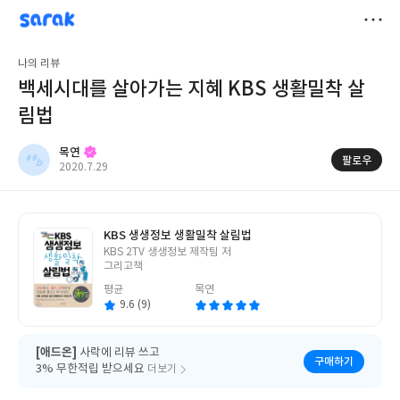
sarak
목연
저
나의 리뷰
장
백세시대를 살아가는 지혜 KBS 생활밀착 살
림법
목연
팔로우
작
2020.7.29
성
일
KBS 생생정보 생활밀착 살림법
글
KBS 2TV 생생정보 제작팀 저
쓴
그리고책
이
평균
목연
9.6 (9)
[애드온]
사락에 리뷰 쓰고
구매하기
3% 무한적립 받으세요
더보기