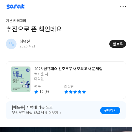
sarak
최유진
저
기본 카테고리
장
추전으로 뜬 책인데요
최유진
팔로우
작
2026.4.21
성
일
2026 원큐패스 간호조무사 모의고사 문제집
글
백지운 저
쓴
다락원
이
평균
최유진
10 (9)
[애드온]
사락에 리뷰 쓰고
구매하기
3% 무한적립 받으세요
더보기