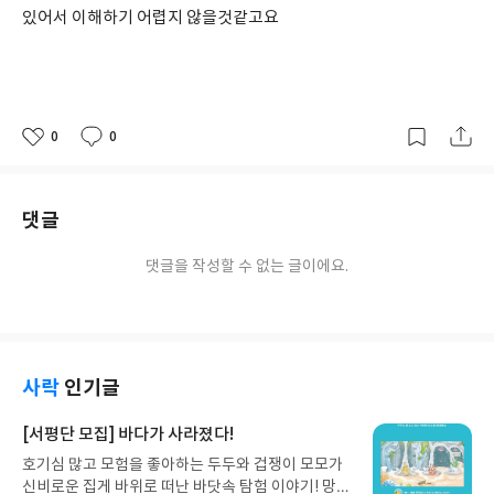
있어서 이해하기 어렵지 않을것같고요
0
0
좋
댓
작
아
글
성
요
일
댓글
댓글을 작성할 수 없는 글이에요.
사락
인기글
[서평단 모집] 바다가 사라졌다!
호기심 많고 모험을 좋아하는 두두와 겁쟁이 모모가
신비로운 집게 바위로 떠난 바닷속 탐험 이야기! 망둥