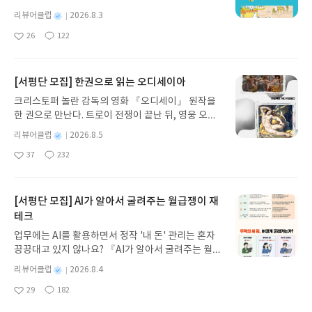
이, 소라게, 낙지 같은 바다 친구들과 신나게 놀던 중
별
리뷰어클럽
2026.8.3
갑자기 거대해진 집게 바위의 비밀을 마주하게 되는
명
작
26
122
데, 과연 바다에 무슨 일이 벌어진 걸까요? 상상력을
좋
댓
작
성
아
글
성
자극하는 환상적인 해양 모험 동화 속으로 풍덩 빠져
일
요
일
보세요!바다가 사라졌다!글쓴이서휘 글출판사풀
빛 예스24 바로가기 닫기모집인원 : 20명신청기간 :
[서평단 모집] 한권으로 읽는 오디세이아
2026.08.03 ~ 2026.08.07발표일자 : 2026.08.13리
크리스토퍼 놀란 감독의 영화 『오디세이』 원작을
뷰 작성기한 : 도서/상품 받고 2주 이내 ▶ 주소/연락
한 권으로 만난다. 트로이 전쟁이 끝난 뒤, 영웅 오디
처 업데이트 : 신청 전 상품 받으실 주소/연락처를 업
세우스는 고향 이타케로 돌아가기 위해 키클롭스, 마
데이트 해주세요! (선정 후 수정 불가)▶ 서평단 신청
별
리뷰어클럽
2026.8.5
녀 키르케, 세이렌의 노래, 포세이돈의 분노를 헤쳐
명
작
방법 : 기대평 댓글을 작성해주세요! 먼저 작성한 리
37
232
나간다. 그리스 철학 전공자인 옮긴이가 호메로스의
좋
댓
작
성
뷰를 올려주시면 당첨확률이 올라갑니다!! ※ 신청
아
글
성
방대한 24권 서사를 현대적이고 자연스러운 한국어
일
전, 꼭 확인해주세요!- '사락' 개설 후, 이 글의 댓글로
요
일
로 풀어내, 고전이 낯선 독자도 이야기의 흐름을 놓치
신청해주세요.- 기존 YES블로그는 '사락'으로 개편
지 않고 끝까지 읽을 수 있다. 3천 년을 이어 온 귀향
[서평단 모집] AI가 알아서 굴려주는 월급쟁이 재
되어 별도로 개설하지 않으셔도 됩니다. ▶ 도서/상
과 모험의 대서사시가 가장 읽기 편한 번역으로 새롭
테크
품 발송- 도서/상품은 최근 배송지가 아닌 회원정보
게 펼쳐진다.한권으로 읽는 오디세이아글쓴이호메로
상의 주소/연락처 (클릭 시 수정 가능)로 발송됩니다.
업무에는 AI를 활용하면서 정작 '내 돈' 관리는 혼자
스 저/육혜원 역출판사이화북스 예스24 바로가기 닫
- 주소/연락처에 문제가 있을 시 선정에서 제외되거
끙끙대고 있지 않나요? 『AI가 알아서 굴려주는 월급
기모집인원 : 5명신청기간 : 2026.08.05 ~ 2026.08.
나 배송에서 누락될 수 있습니다(재발송 불가). ▶ 리
쟁이 재테크』는 챗GPT·클로드·제미나이·퍼플렉시
09발표일자 : 2026.08.13리뷰 작성기한 : 도서/상품
별
리뷰어클럽
2026.8.4
뷰 작성- 도서/상품을 받고 2주 이내 리뷰를 작성해
티를 나만의 재테크 팀으로 만드는 실전 가이드입니
받고 2주 이내 ▶ 주소/연락처 업데이트 : 신청 전 상
명
작
주셔야 합니다. (포스트가 아닌 '리뷰'로 작성)- 기간
29
182
다. 재무 진단부터 주식 투자, 부동산, 절세, 자산 관
좋
댓
작
성
품 받으실 주소/연락처를 업데이트 해주세요! (선정
내 미작성, 불성실한 리뷰, 도서/상품과 무관한 리뷰
아
글
성
리 자동화 루틴까지, 코딩 없이도 프롬프트 하나로 2
일
후 수정 불가)▶ 서평단 신청 방법 : 기대평 댓글을 작