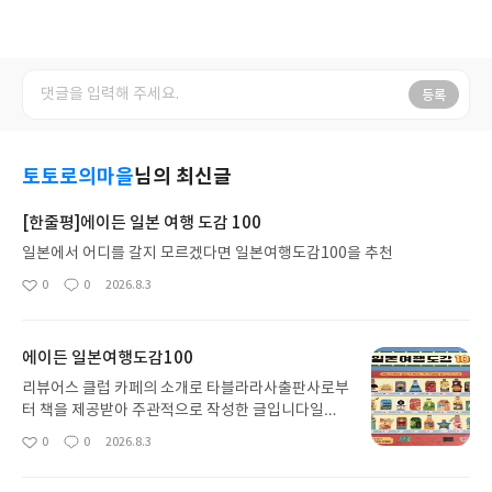
등록
토토로의마을
님의 최신글
[한줄평]에이든 일본 여행 도감 100
일본에서 어디를 갈지 모르겠다면 일본여행도감100을 추천
0
0
2026.8.3
좋
댓
작
아
글
성
요
일
에이든 일본여행도감100
리뷰어스 클럽 카페의 소개로 타블라라사출판사로부
터 책을 제공받아 주관적으로 작성한 글입니다일본
으로 처음 여행을 떠날때는 어디로 가야할까 고민이
0
0
2026.8.3
좋
댓
작
많이 된다.각 도시별로 지역적 특색을 먼저 알아가는
아
글
성
데, 일일이 검색해보고 간다면 거기서부터 지치는 사
요
일