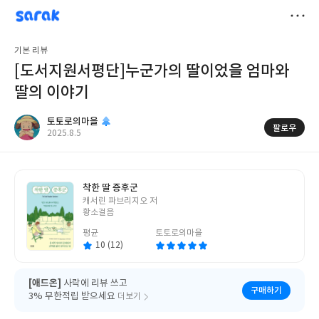
sarak
토토로의마을
저
기본 리뷰
장
[도서지원서평단]누군가의 딸이었을 엄마와
딸의 이야기
토토로의마을
팔로우
작
2025.8.5
성
일
착한 딸 증후군
글
캐서린 파브리지오 저
쓴
황소걸음
이
평균
토토로의마을
10 (12)
[애드온]
사락에 리뷰 쓰고
구매하기
3% 무한적립 받으세요
더보기