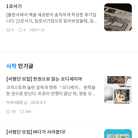
람이 있을 것 이다. 그렇다면 일본여행도감으로 먼저
1로서기
각 지역별 특색, 특징들을 알게된다면,일본여행지를
고르는 첫 시작은 기대되는 순간들이지않을까?목차
[출판사에서 책을 제공받아 솔직하게 작성한 후기입
만 3장이 될만큼 굉장히 정리가 잘되어있었고, 그만
니다. ]1로서기, 일로서기입으로 읽어보았을때, 일로
큼 가보고싶은 도시들이 많이 생겼다.일본은 이름이
서기는 과연 어떤 의미를 행하는것인지 추측하면
0
0
2026.7.13
좋
댓
작
익숙한 도시가 아니면 헷갈리는데, 이렇게 도시별로
서 보았다. 처음 추측하는것으로는 1인분의삶을 해
아
글
성
위치와 같이 알려주니 그것도 너무 좋았다. 게다가 색
나가는것, 혼자서 살아나가는 방법에 대해서 생각하
요
일
상별로 각 시(?)도(?)로 나눠주니 한눈에 보기 좋았
였다. 책을 읽으면서, 일로서기란, 일을 하는 것. 노동
다.각 계절에 제일 대표적인 여행지를 사진으로 표현
에 대한이야기 라고 하지만, 노동을 한다는것은 혼자
하면서 알려준것 같은데, 정말 고르기 어려웠을것 같
서 내가 나를 먹고살릴수 있는것같다는 의미로 받아
다. 봄은 모든계절을 생각해보았을때, 옷차림도 가볍
들여졌다. 누군가에게도움을 받아서 살아가는 것
사락
인기글
기도 하고, 걸어다니는 여행하기 좋기도 하고, 꽃도
이 아니라 정말 혼자서 먹고살수 있는 능력을 말하는
피고 하니 어떤 도시를 가도 만족할것 같다.책을 보면
것 같았다. 최근 들어서 앞으로 어떻게 살아야할까라
[서평단 모집] 한권으로 읽는 오디세이아
서 정말 가보고싶어진 도시.봄에 보통 가보고싶어지
는 생각은 계속 드는데, 그래서 인생이 점점더 어떻
크리스토퍼 놀란 감독의 영화 『오디세이』 원작을
지만, 사악하다는 여름일본을 뚫고 가보고싶어지는
게 살아야할지에 대한 고민은 계속 되는것 같다. “우
한 권으로 만난다. 트로이 전쟁이 끝난 뒤, 영웅 오디
곳.수국이 가득한 도시는 어디든 가고싶어지는 것 같
리는 자신의 힘으로 서 있을 수 있는 힘, 즉 자립의 힘
세우스는 고향 이타케로 돌아가기 위해 키클롭스, 마
다.일본애니메이션을 보고자란세대이다보니까 여러
을 키우는 것이 필요하다.”“한 사회에서 우리가 ‘일로
별
리뷰어클럽
2026.8.5
녀 키르케, 세이렌의 노래, 포세이돈의 분노를 헤쳐
익숙한 도시의 이름들이 있어서 반가웠다. 언젠가, 내
선다’는 것은 단순한 돈벌이를 넘어서, 삶 자체를 구
명
작
39
244
나간다. 그리스 철학 전공자인 옮긴이가 호메로스의
가본 일본의 애니메이션속 장소들을 모두 가보고싶
성하는 핵심축이며너 우리가 세상과 연결되는 방식
좋
댓
작
성
아
글
성
방대한 24권 서사를 현대적이고 자연스러운 한국어
다는 생각을 해보았을 정도로. 게다가 일본 드라마 까
이다.”삶을 살아가는 것에 대한 삶의 방법, 위로, 그리
일
요
일
로 풀어내, 고전이 낯선 독자도 이야기의 흐름을 놓치
지본다면 가보고싶은 장소가 더더 많아지는것같다.
고 꿀팁(?)들을 전수 받은 것 같은 느낌이었다. 삶
지 않고 끝까지 읽을 수 있다. 3천 년을 이어 온 귀향
더더 알고싶을 정도로 일본의 다양한 도시들이 소개
[서평단 모집] 바다가 사라졌다!
을 살아가면서 크고 작고 다양한 일들이 있을텐데, 만
과 모험의 대서사시가 가장 읽기 편한 번역으로 새롭
되어져있는데, 좀더 상세히 알고 싶을정도로 시간가