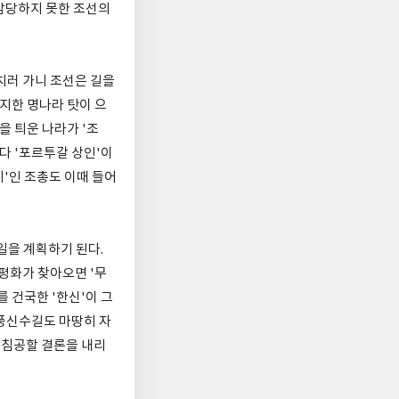
 감당하지 못한 조선의
치러 가니 조선은 길을
지한 명나라 탓이 으
을 틔운 나라가 '조
다 '포르투갈 상인'이
기'인 조총도 이때 들어
일을 계획하기 된다.
평화가 찾아오면 '무
를 건국한 '한신'이 그
 풍신수길도 마땅히 자
 침공할 결론을 내리