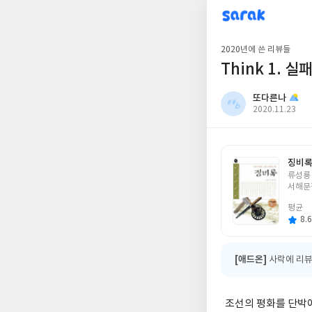
sarak
또다른나
2020년에 쓴 리뷰들
Think 1.
또다른나
작
2020.11.23
성
일
징비
글
류성룡
쓴
서해문
이
평균
8.6
[애드온]
사락에 리뷰
조선의 평화를 단박에