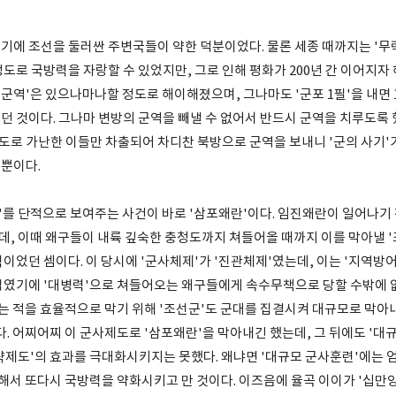
기에 조선을 둘러싼 주변국들이 약한 덕분이었다. 물론 세종 때까지는 '무
도로 국방력을 자랑할 수 있었지만, 그로 인해 평화가 200년 간 이어지자
 '군역'은 있으나마나할 정도로 해이해졌으며, 그나마도 '군포 1필'을 내면 
던 것이다. 그나마 변방의 군역을 빼낼 수 없어서 반드시 군역을 치루도록 
정도로 가난한 이들만 차출되어 차디찬 북방으로 군역을 보내니 '군의 사기'가
뿐이다.
'를 단적으로 보여주는 사건이 바로 '삼포왜란'이다. 임진왜란이 일어나기
, 이때 왜구들이 내륙 깊숙한 충청도까지 쳐들어올 때까지 이를 막아낼 
이었던 셈이다. 이 당시에 '군사체제'가 '진관체제'였는데, 이는 '지역방
직였기에 '대병력'으로 쳐들어오는 왜구들에게 속수무책으로 당할 수밖에 없
오는 적을 효율적으로 막기 위해 '조선군'도 군대를 집결시켜 대규모로 막아
. 어찌어찌 이 군사제도로 '삼포왜란'을 막아내긴 했는데, 그 뒤에도 '대
략제도'의 효과를 극대화시키지는 못했다. 왜냐면 '대규모 군사훈련'에는 
위해서 또다시 국방력을 약화시키고 만 것이다. 이즈음에 율곡 이이가 '십