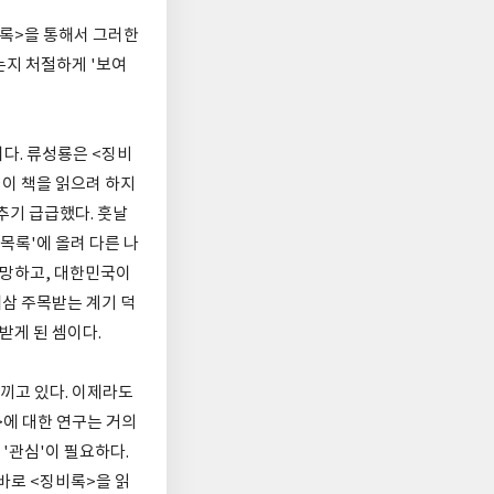
비록>을 통해서 그러한
는지 처절하게 '보여
이다. 류성룡은 <징비
 이 책을 읽으려 하지
추기 급급했다. 훗날
목록'에 올려 다른 나
 멸망하고, 대한민국이
새삼 주목받는 계기 덕
받게 된 셈이다.
끼고 있다. 이제라도
>에 대한 연구는 거의
'관심'이 필요하다.
바로 <징비록>을 읽