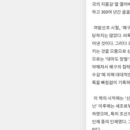
국의 지름길'을 열어버
하고 300여 년간 골
여말선초 시절, '왜구
당하지는 않았다. 비
어낸 것이다. 그러다
키는 것을 으뜸으로 삼
으로는 '대마도 정벌'
약해져서 왜구의 침략
수길'에 의해 대대적인
록을 빠짐없이 기록하
이 책의 시작에는 '신
난' 이후에는 세조로부
하였으며, 특히 조선
인재 중의 인재였다.
만다.