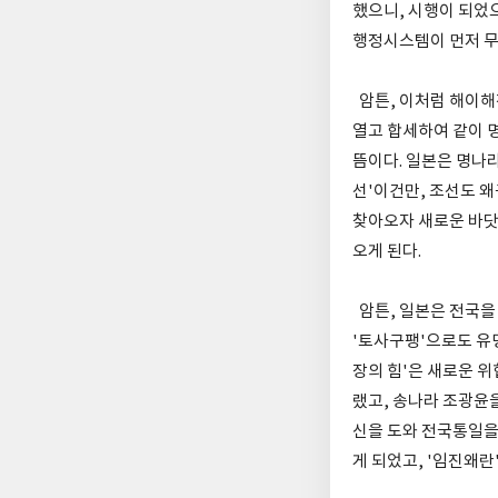
했으니, 시행이 되었
행정시스템이 먼저 무
암튼, 이처럼 해이해
열고 합세하여 같이 
뜸이다. 일본은 명나
선'이건만, 조선도 
찾아오자 새로운 바닷길
오게 된다.
암튼, 일본은 전국을
'토사구팽'으로도 유
장의 힘'은 새로운 위
랬고, 송나라 조광윤
신을 도와 전국통일을
게 되었고, '임진왜란