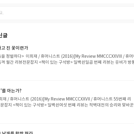
신글
하고 진 꽃이련가
을 정벌하다> 이희재 / 휴머니스트 (2016)[My Review MMCCCXXVIII / 휴
고품격 월간 리뷰전문잡지 <책이 있는 구석방> 일백쉰일곱 번째 리뷰는 유비가 방
하는 <이희재 삼국지 7>이다. 주유의 죽음에 이어, 이번에는 '방통의 죽음'에 
주유가 제갈량을 시기하다가 죽음을 재촉했다면 방통은 제갈량을 질투하다가 죽
>에서는 전하고 있다. 바로 방통이 입촉을 하는 와중에 '유비가 타던 말(적로)
의 매복 작전 때 방통이 유비 대신 '저격'을 받아 죽었고, 마침맞게 그 장소가 '
'를 아는가?
황의 새끼)라 불리던 방통은 어차피 죽을 운명이었다는 안타까운 이야기를 했기 
맞고 반은 틀린 이야기다. 그 이야기를 이번에 해보려 한다. 자, '책사편' 방통 이
 / 휴머니스트 (2016)[My Review MMCCCXXVII / 휴머니스트 55번째 리
국지 7> 관점 포인트 : 7권의 시작은 조조 vs 마초의 전투로 시작한다. 파죽지
전문잡지 <책이 있는 구석방> 일백쉰여섯 번째 리뷰는 적벽대전의 승리와 맞바꾼
가 조조를 장안까지 밀어붙이지만, 아직 조조는 죽을 운명이 아니었던 모양이다
재 삼국지 6>이다. 소설 <삼국지>에서 적벽대전은 '제갈량의 원맨쇼'라고 해도
에 눌려 초반에 조조군은 당황하지만, 흙담에 물을 부어 '얼음 성벽'을 하룻밤
제 전투는 '조조군 vs 손권군'이 거의 다한다. 그런데도 적벽대전이 조조의 대
을 막아낼 수 있는 '방어벽'을 만들었기 때문이다. 그렇게 위기를 모면한 조조는
남는 것은 딱 하나 뿐이다. '제갈량의 동남풍'이다. 사실상 조조의 100만 대군을
마초와 한수를 '이간질' 시키는 계략을 꾸미게 된다. 천하무적의 기량을 뽐내던 
할 수 있었던 결정적인 전략은 '화공'인 것이 맞지만, 그 화공으로 조조군을 궤
 날개를 활짝 펴라