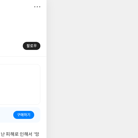
저
장
팔로우
구매하기
난 피해로 인해서 '망