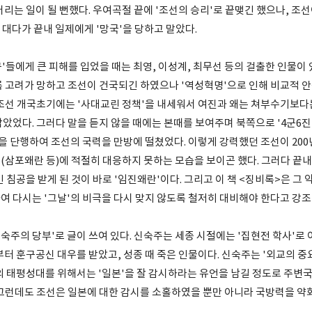
리는 일이 될 뻔했다. 우여곡절 끝에 '조선의 승리'로 끝맺긴 했으나, 조
골 대다가 끝내 일제에게 '망국'을 당하고 말았다.
'들에게 큰 피해를 입었을 때는 최영, 이성계, 최무선 등의 걸출한 인물이
록 고려가 망하고 조선이 건국되긴 하였으나 '역성혁명'으로 인해 비교적 안
 조선 개국초기에는 '사대교린 정책'을 내세워서 여진과 왜는 쳐부수기보다
았었다. 그러다 말을 듣지 않을 때에는 본때를 보여주며 북쪽으로 '4군6진
을 단행하여 조선의 국력을 만방에 떨쳤었다. 이렇게 강력했던 조선이 200
(삼포왜란 등)에 적절히 대응하지 못하는 모습을 보이곤 했다. 그러다 끝내
 침공을 받게 된 것이 바로 '임진왜란'이다. 그리고 이 책 <징비록>은 그
여 다시는 '그날'의 비극을 다시 맞지 않도록 철저히 대비해야 한다고 강조
숙주의 당부'로 글이 쓰여 있다. 신숙주는 세종 시절에는 '집현전 학사'로
터 훈구공신 대우를 받았고, 성종 때 죽은 인물이다. 신숙주는 '외교의 중
의 태평성대를 위해서는 '일본'을 잘 감시하라는 유언을 남길 정도로 주변국
 그런데도 조선은 일본에 대한 감시를 소홀하였을 뿐만 아니라 국방력을 약