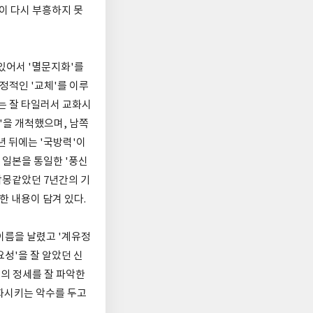
선이 다시 부흥하지 못
 있어서 '멸문지화'를
정적인 '교체'를 이루
는 잘 타일러서 교화시
'을 개척했으며, 남쪽
년 뒤에는 '국방력'이
 일본을 통일한 '풍신
 악몽같았던 7년간의 기
한 내용이 담겨 있다.
 이름을 날렸고 '계유정
요성'을 잘 알았던 신
의 정세를 잘 파악한
화시키는 악수를 두고