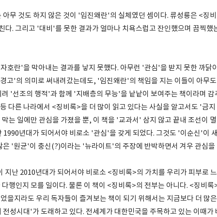
 아무 것도 하지 않은 것이 '임진왜란'의 실체였던 셈이다. 류성룡은 <징
헤친다. 그리고 '대비'를 못한 결과가 얼마나 치욕스럽고 잔인했으며 끔찍했
자호란'을 막아내는 결과를 낳지 못했다. 아무런 '관심'을 받지 못한 까닭
 '경고'의 의미로 써내려갔는데도, '임진왜란'의 책임을 지는 이들이 아무도
려 '선조의 행적'과 함께 '지배층의 무능'을 낱낱이 보여주는 책이라며 감
 등 다른 나라에서 <징비록>을 더 많이 읽고 있다는 사실을 알고서도 '금지 
막는 일에만 관심을 가졌을 뿐, 이 책을 '교과서' 삼지 않고 끝내 조선이
 1990년대가 되어서야 비로소 '관심'을 갖게 되었다. 그것도 '이순신'이 
은 '원균'이 충신(?)이라는 '뉴라이트'의 주장에 반박하면서 겨우 관심을 
 지난 2010년대가 되어서야 비로소 <징비록>의 가치를 우리가 피부로 느
다행인지 모를 일이다. 물론 이 책이 <징비록>의 전부는 아니다. <징비록
었을지라도 우리 독자들이 즐겨보는 책이 되기 위해서는 지금보다 더 많은 
 전성시대'가 도래하고 있다. 전세계가 대한민국을 주목하고 있는 이때가 