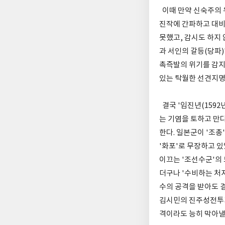
이때 만약 신숙주의 
진작에 간파하고 대비
못했고, 감시도 하지 
과 서인의 갈등(당파)
촉즉발의 위기를 감지
있는 탁월한 선견지명
결국 '임진년(1592
는 기염을 토하고 만다
한다. 일본군이 '조
'화포'로 무장하고 
이끄는 '조선수군'의 
더구나 '수비하는 처지
수의 공격을 받아도 
김시민의 진주성전투가
격이라도 능히 막아낼