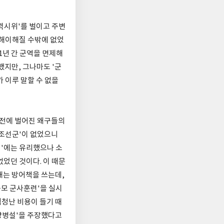
력시위'를 벌이고 주변
 해이해질 수밖에 없었
1년 간 군역을 면제해
했지만, 그나마도 '군
 이루 말할 수 없을
 전에 벌어진 왜구들의
'조선군'이 없었으니
어'에는 유리했으나 소
었던 것이다. 이 때문
내는 방어책을 쓰는데,
규모 군사훈련'을 실시
엄청난 비용이 들기 때
만양병설'을 주장했다고