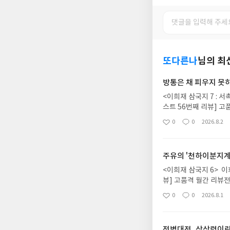
또다른나
님의 최
방통은 채 피우지 못
<이희재 삼국지 7 : 서촉
스트 56번째 리뷰] 
도움을 받아 입촉에 성공
0
0
2026.8.2
좋
댓
작
이야기해보려 한다. 
아
글
성
앞당겼다고 소설 <삼국지
요
일
바꿔 타는 바람에 유장군
주유의 '천하이분지계
파'였던 탓에 봉추(봉
이다. 허나 이는 반은 
<이희재 삼국지 6> 이희재
를 시작한다.<이희재 삼
뷰] 고품격 월간 리뷰
몰아붙이던 마초와 한수
유의 운명을 담은 <이희
0
0
2026.8.1
좋
댓
작
마초의 무시무시한 기세
언이 아니다. 하지만 실
아
글
성
쌓아올리며 마초의 기병
끝나고 난 뒤에 기억에 
요
일
후의 꾀'를 수락하며 
권의 10만 군사로 승리
적벽대전, 상상력이란