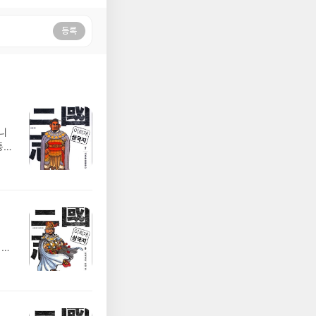
등록
머니
통의
대해
음을
'로
낙봉
때문
야기
세로
 주
.
 과
만에
참패로
 '가
 손
마초였
멸시