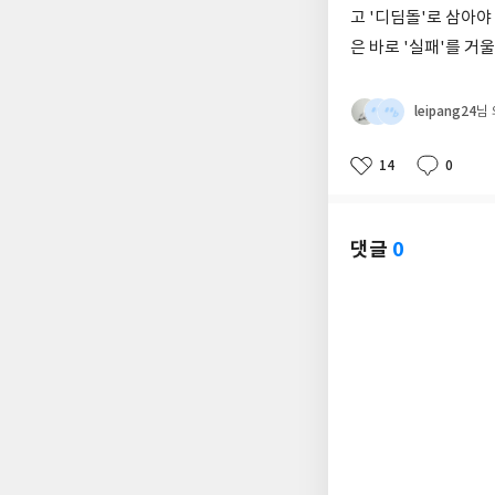
고 '디딤돌'로 삼아야
은 바로 '실패'를 거
leipang24
님
14
0
좋
댓
작
아
글
성
요
일
댓글
0