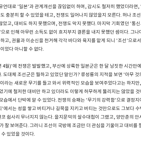
유언대로 '일본'과 관계개선을 끊임없이 하며, 감시도 철저히 했었더라면,
도 충분히 할 수 있었을 테고, 전쟁도 일어나지 않았을지 모른다. 허나 조
않았고, 대비도 하지 못했으며, 전쟁도 막지 못했다. 마지막 기회였던 '통신
'으로 인해 아무런 소득도 없이 흐지부지 결론을 내지 못했던 셈이다. 그나
하고, 권율과 이순신을 천거해 각각 바다와 육지를 맡게 되니 '조선'으로서
이었다 아니할 수 없다.
년 4월)'에 전쟁은 발발했고, 부산에 상륙한 일본군은 한 달 남짓한 시간
. 도대체 조선군은 뭘하고 있었단 말인가? 류성룡의 지적을 보면 '아무 것
총'이라는 새로운 무기를 들고 와서 위력적인 모습을 보여주었다고는 하지만,
있었기에 철저한 대비만 하고 있더라도 이렇게 허무하게 뚫리지는 않았을 것
모습에서 단박에 알 수 있었다. 전쟁의 승패는 '무기의 강력함'으로 결정지
'에서는 성을 쌓고 버티거나 길목을 지키고 버티는 것만으로도 그보다 수백 
결코 쉽사리 무너지지 않는다. 을지문덕의 살수대첩이 그랬고, 양만춘의 
 잘 보여준다. 그러니 조선이 국방에 조금만 더 관심을 기울이고 대비를 
 수 있었을 것이다.