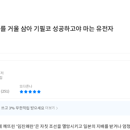
 실패를 거울 삼아 기필코 성공하고야 마는 유전자
록
 저
집
또다른나
 (251)
 쓰고
3% 무한적립 받으세요
더보기
 깨뜨린 '임진왜란'은 자칫 조선을 멸망시키고 일본의 지배를 받거나 엄청