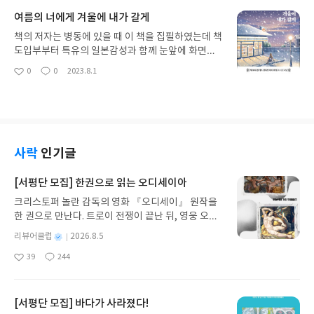
영향력 파급력은 엄청나다는 것이다. 이러한 시스템
중 아이문제로 바쁜 와중에 학교 면담도 가야한다. 그
여름의 너에게 겨울에 내가 갈게
은 우리의 단조로움에서 해방시켜주고 여러 질병을
리고 아이 상담을 위하여 택시를 탔다. 이야기는 거기
보호할 수 있고 안전한 테두리에서 우리를 지켜줄 수
에서부터 시작한다. 어찌보면 뻔한 이야기일 수 있
책의 저자는 병동에 있을 때 이 책을 집필하였는데 책
있다. 그리고 이것은 우리를 잘 살게 하려는 것에 의
다 그런데 지루하지않게 잘 읽혔다. 택시를 타고 좋은
도입부부터 특유의 일본감성과 함께 눈앞에 화면들
심의 여지가 없음도 맞다. 그리고 예전에는 불가능하
운을 얻을 수 있도록 인도해주겠다고한다. 그 말을 당
이 펼쳐지는 기분이 들었다 생각보다 훨씬 더 많이 흥
0
0
2023.8.1
다고 생각했던 것들이 지금은 어느정도 실현가능해
좋
댓
작
연히 믿지않는 그이지만 어쩔 수 없는 성과와 삶의 유
미롭고 지루하지 않아서 한권을 읽어내기가 어렵지
아
글
성
진다라는 점에 AI의 끝은 어디일까라는 생각까지 들
지를 위하여 '혹시'라는 생각과 함께 기대를 하게 된
않았고 나에게는 흥미로운 도입부로 <여름의 너에게
요
일
게한다 이쯤되니 내가 알고있는 AI는 과연 어디까지
다. 그런데 바뀌는 것이 없다. 그리고 탓을 한다. 뭐 이
겨울에 내가 갈게>라는책을 다 읽고 다른 이에게 선
인가 라는 생각이 들기도 했다. 국가와 기업이 만들었
런게 다있어.하고. 그런데 그가 들은 답변은 '좋은 생
물해줘야겠다 싶었다. 이런 소설을 좋아하는 이에게
고 국가와 기업이 우리가 살고 있는 세계를 구축했다.
각'을 하셔야죠. 좋게 지내야 좋은 결과가 온다는 맥
일본소설추천 할만하다 싶었다. 현실판 잠자는 숲
그리고 이제 그 세계속에 로봇이 진입하고 있다. 우리
락이다. 아니 좋을 일이 없는데 어떻게 좋게 있으라는
속의 공주와 같은 책이 나왔다. 북폴리오 소설 <여름
사락
인기글
는 계속해서 새로운 것을 창조하고자하고 새로운 미
거야 싶은 그이다. 그런데 생각해보면 무수한 사람들
의 너에게 겨울에 내가 갈게>라는 책인데 이 책은 제
래를 일구고자하기에 우리는 인공지능과 인간과의
을 만나고 관계를 맺으면서 요즘 드는 생각은 다 제각
28회 전격소설대상 미디어워크스문고상을 수상했다
[서평단 모집] 한권으로 읽는 오디세이아
상호관계를 깊게 생각해보아야한다. 그리고 그 안에
각 저마다의 삶이 있고 저마다 다양한 경험을 하고 만
는데 수상한 이력만큼이나 매력적인 소재와 흡입력
는 '통제력'이라는 것을 놓치면 안된다는 것이다. 너
크리스토퍼 놀란 감독의 영화 『오디세이』 원작을
난 사회인들을 접하면 누군가는 참 급급하고 누군가
이 느껴지는 책이였다. 평소 일본소설을 좋아하는
무나도 똑똑한 로봇이다. 우리는 그 안에 무수한 정보
한 권으로 만난다. 트로이 전쟁이 끝난 뒤, 영웅 오디
는 참 예민하고 누군가는 참 여유롭고 정말 다양하다.
이들이라면 더없이 이 책을 흥미롭게 읽어낼 수 있지
들을 넣어두었고 어느순간 우리보다 유능하게 될 것
세우스는 고향 이타케로 돌아가기 위해 키클롭스, 마
그리고 그 안에서 닮고 싶은 사람도 생긴다. '저 사람
않을까 싶어진다. 겨울 계절이 다가오면 잠들 준비
별
리뷰어클럽
2026.8.5
이라는 것에는 믿어 의심할 여지가 없다. 그리고 그렇
녀 키르케, 세이렌의 노래, 포세이돈의 분노를 헤쳐
의 여유는. 저 사람의 너그러움'은 과연 어디에서 나
를 하는 여자. 그런 여자를 가족들이 보살폈는데 갑자
명
작
게 된다면? 그 똑똑한 로봇이 우리를 지배하려고 한
39
244
나간다. 그리스 철학 전공자인 옮긴이가 호메로스의
오는 것일까. 타고난 것일까. 그런 생각들을 많이 하
기 문득 그 구성원 사이로 남자가 들어온다. 이 모든
좋
댓
작
성
다면 우리는 어떻게 되냐는 것이다. 굉장히 창의적이
아
글
성
방대한 24권 서사를 현대적이고 자연스러운 한국어
는데 요즘 드는 생각은 그러한 사람은 '좋은 사람'이
것이 이해가 되지 않던 그는 여자의 상황을 알고는 그
일
요
일
고 독립적인 존재들이 만들어지고 있는데 그 안에서
로 풀어내, 고전이 낯선 독자도 이야기의 흐름을 놓치
지만 나보다 훨씬 더 내면이 단단하고 자존감이 높기
저 놀라울뿐이다. 일상적이지 않은 상황임이 분명하
도 인간과 로봇이 상생할 수 있는 방안을 모색해야겠
지 않고 끝까지 읽을 수 있다. 3천 년을 이어 온 귀향
에 나오는 너그러움이 있구나 라는 생각이 들었다. 책
[서평단 모집] 바다가 사라졌다!
기 때문이다. 그럼에도 자꾸만 눈에 밟히는 그녀. 그
다.