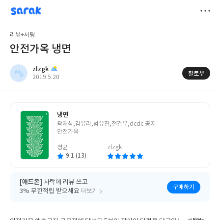
sarak
zlzgk
저
리뷰+서평
장
안전가옥 냉면
zlzgk
팔로우
작
2019.5.20
성
일
냉면
글
곽재식,김유리,범유진,전건우,dcdc 공저
쓴
안전가옥
이
평균
zlzgk
9.1 (13)
[애드온]
사락에 리뷰 쓰고
구매하기
3% 무한적립 받으세요
더보기