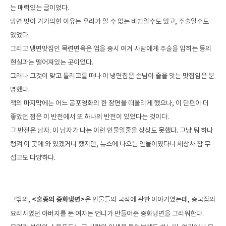
는 매력있는 글이었다.
냉면 맛이 기가막힌 이유는 우리가 알 수 없는 비법일수도 있고, 주술일수도 
있었다.
그리고 냉면맛집인 목련면옥은 업을 중시 여겨 사람에게 주술을 입히는 등의 
현실과는 떨어져있는 곳이었다.
그러나 그것이 맞고 틀리고를 떠나 이 냉면집은 손님이 줄을 잇는 맛집임은 분
명했다.
책의 마지막에는 어느 공포영화의 한 장면을 떠올리게 했으나, 이 단편이 더 
좋았던 점은 이 반전에서 또 하나의 반전이 있었다는 것이다.
그 반전은 남자. 이 남자가 나는 이런 인물일줄을 상상도 못했다. 그냥 뭐 하나 
캥켜 이 곳에 와 있겠거니 했지만, 뉴스에 나오는 인물이였다니 세상사 참 무
섭고도 다양하다.
그밖의,
 <혼종의 중화냉면>
은 인물들의 국적에 관한 이야기였는데, 중국집의 
요리사였던 아버지를 둔 여자는 언니가 만들어준 중화냉면을 그리워한다. 