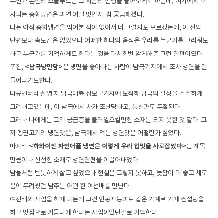
무언가 본인의 소울푸드는 그 사람의 인생을 돌아보게도 하는데, 여기에서 묘
사되는 중화냉면은 과연 어떨 맛인지. 참 궁금해졌다.
나는 아직 중화냉면을 먹어본 적이 없어서 더 그럴지도 모르겠는데, 이 전의 
단편보다 속도감은 없었으나 어떠한 하나의 음식은 우리를 누군가를 그리워도
하고 누군가를 기억하게도 한다는 것을 다시한번 알게해준 그런 단편이였다.
또한,
 <남극낭만담>
은 냉면을 좋아하는 사람이 남극기지에서 조차 냉면을 만
들어먹기도한다. 
다큐멘터리 촬영 차 남극대륙 장보고기지에 도착해 남극의 일상을 소소하게 
그려내고있는데, 이 남극에서 차가 조난당하고, 통신과도 두절된다.
그러나 나에게는 그리 궁금증을 불러일으킬만한 소재는 되지 못한 것 같다. 그
저 펭귄고기의 냉면맛은, 남극에서 먹는 냉면맛은 어떨란가 싶었다.
마지막
 <하와이안 파인애플 냉면은 이렇게 우리 입맛을 사로잡았다>
는 제목
만큼이나 신선한 소재로 냉면단편을 이끌어내었다.
남들처럼 번듯하게 살고 싶었으나 현실은 그렇지 못하고, 늦잠이 더 좋고 새로
움이 두려웠던 남주는 어떤 한 여선배를 만난다.
여선배와 사업을 하게 되는데 그건 인공지능과도 같은 기계로 가게 컨설팅을 
하고 맛집으로 거듭나게 한다는 사업이었던걸로 기억한다.