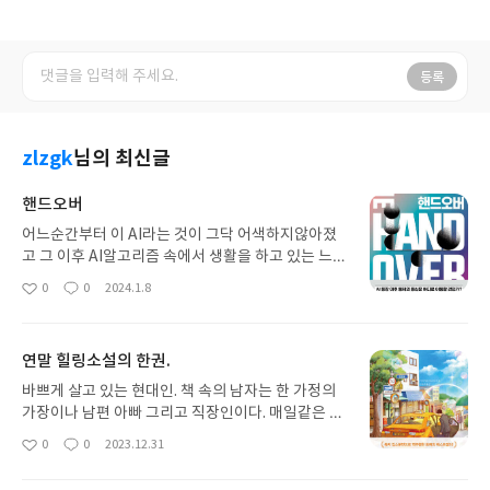
등록
zlzgk
님의 최신글
핸드오버
어느순간부터 이 AI라는 것이 그닥 어색하지않아졌
고 그 이후 AI알고리즘 속에서 생활을 하고 있는 느낌
이다. 그리고 어느순간부터 우리는 AI속에서 살고 있
0
0
2024.1.8
좋
댓
작
다는 느낌인데 점점 더 그렇다면 AI지배속에서 AI시
아
글
성
대를 맞이하고 있는 것이 아닌가 싶어진다. 편리함 등
요
일
의 여러 이유로 기술을 발전시켰고 국가와 기업이 앞
연말 힐링소설의 한권.
장섰다. 너도나도 할거없이 이런저런 것들을 개발하
고 발전시키는 것에 급급하고 너도나도 할 거 없이 누
바쁘게 살고 있는 현대인. 책 속의 남자는 한 가정의
가 빠르게 누가 더 좋게 개발하는지가 관건이였다. 그
가장이나 남편 아빠 그리고 직장인이다. 매일같은 업
리고 그 속에는 단연 AI도 속해있었다. AI의 잠재력은
무에 영업직 특유의 성과주의로 매일이 그저 급하고
0
0
2023.12.31
좋
댓
작
무궁무진하다. 이미 꽤나 익숙해져있는 단어이고 우
급급한 일상에 여유를 찾을 수 없다. 그도 그럴것이
아
글
성
리 실생활에 어느정도 들어온 느낌인데 이 잠재력과
성과를 내야만 업무이기 때문이다. 그런데 그런 나날
요
일