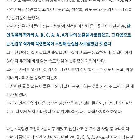
안전가옥 앤솔로지 공모전에 당선된 5분의 작가의 단편을 담고있는  
<냉면>.
안전가옥의 냉면을 읽고있자니 로맨스, 성장물, 공포 등 5가지의 다른 냉면을 
맛 본 기분이 들었다.
단편소설은 작가들이 주는 기발함과 신선함이 남다른데 5가지의 단편 중,
 단
연 김유리 작가의 A, B, C, A, A, A가 나의 눈길을 사로잡았고, 그 다음으로
는 전건우 작가의 목련면옥이 두번째 눈길을 사로잡았던 것 같다.
모든 단편에 눈길이 갔으면 좋았으련만 싶지만 조금 생소하거나, 눈길이 가지
않아 이 두편에 비해 읽는 속도가 맞이 늦춰졌던 기억이 난다.
그러나 어쩜 이렇게 다섯 가지의 냉면 이야기가 이렇게나 주제도 다르고, 이렇
게나 써내려가는 능력도 다른지.
다시한번 글을 쓰는 이들은 나와 정말 다르구나하는 것을 새삼 또 느끼게 된 계
기가 되었다.
그리고 안전가옥의 다음 공모전 당선작은 어떤 것이 될지와, 어떤 단편소설책
이 또 나오게 될지 기다렸다가 꼭 읽어봐야겠다는 다짐까지하게하였다.
나는 <옥탕방 고양이>를 너무 재밌고 신선하고 본 무수한 사람 중 하나이다. 
그런 작품의 저자가 책 <냉면>의 단편 <A, B, C, A, A, A>로 찾아오니 나는 괜