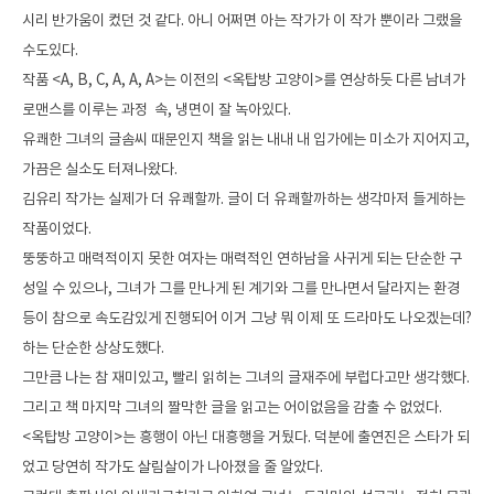
시리 반가움이 컸던 것 같다. 아니 어쩌면 아는 작가가 이 작가 뿐이라 그랬을
수도있다.
작품 <A, B, C, A, A, A>는 이전의 <옥탑방 고양이>를 연상하듯 다른 남녀가 
로맨스를 이루는 과정  속, 냉면이 잘 녹아있다.
유쾌한 그녀의 글솜씨 때문인지 책을 읽는 내내 내 입가에는 미소가 지어지고, 
가끔은 실소도 터져나왔다.
김유리 작가는 실제가 더 유쾌할까. 글이 더 유쾌할까하는 생각마저 들게하는 
작품이었다.
뚱뚱하고 매력적이지 못한 여자는 매력적인 연하남을 사귀게 되는 단순한 구
성일 수 있으나, 그녀가 그를 만나게 된 계기와 그를 만나면서 달라지는 환경 
등이 참으로 속도감있게 진행되어 이거 그냥 뭐 이제 또 드라마도 나오겠는데?
하는 단순한 상상도했다.
그만큼 나는 참 재미있고, 빨리 읽히는 그녀의 글재주에 부럽다고만 생각했다.
그리고 책 마지막 그녀의 짤막한 글을 읽고는 어이없음을 감출 수 없었다.
<옥탑방 고양이>는 흥행이 아닌 대흥행을 거뒀다. 덕분에 출연진은 스타가 되
었고 당연히 작가도 살림살이가 나아졌을 줄 알았다.