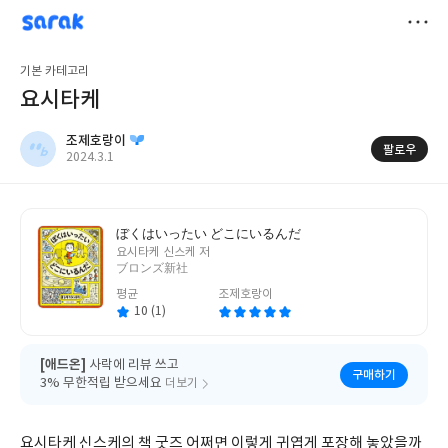
sarak
조제호랑이
저
기본 카테고리
장
요시타케
조제호랑이
팔로우
작
2024.3.1
성
일
ぼくはいったい どこにいるんだ
글
요시타케 신스케 저
쓴
ブロンズ新社
이
평균
조제호랑이
10 (1)
[애드온]
사락에 리뷰 쓰고
구매하기
3% 무한적립 받으세요
더보기
요시타케 신스케의 책 굿즈 어쩌면 이렇게 귀엽게 포장해 놓았을까