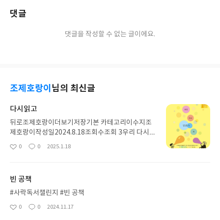
댓글
댓글을 작성할 수 없는 글이에요.
조제호랑이
님의 최신글
다시읽고
뒤로조제호랑이더보기저장기본 카테고리이수지조
제호랑이작성일2024.8.18조회수조회 3우리 다시
언젠가 꼭글쓴이팻 지틀로 밀러 글/이수지 그림,역비
0
0
2025.1.18
좋
댓
작
룡소평균별점10 (1)조제호랑이[애드온] 사락에 리
아
글
성
뷰 쓰고3% 무한적립 받으세요 더보기구매하기이수
요
일
지 믿고 읽는 재미이수지동화는 즐거워네가 공부해
빈 공책
도 좋고놀아도 좋고꼴등해도 좋고1등해도 좋고자율
성선택하게하라 존중해주어라수학부터하고 영어할
#사락독서챌린지 #빈 공책
래영어하고 수학할래이수지 믿고 읽는 재미동화는
0
0
2024.11.17
좋
댓
작
즐거워네가 공부해도 좋고놀아도 좋고꼴등해도 좋고
아
글
성