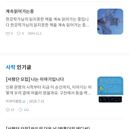
1등해도 좋고자율성선택하게하라 존중해주어라수
요
일
학부터하고 영어할래영어하고 수학할래
계속읽어가는중
한강작가님의 읽지못한 책들 계속 읽어가는 중입니
다 한강작가님의 읽지못한 책들 계속 읽어가는 중입
니다 한강작가님의 읽지못한 책들 계속 읽어가는 중
0
0
2024.11.2
좋
댓
작
입니다 한강작가님의 읽지못한 책들 계속 읽어가는
아
글
성
중입니다 한강작가님의 읽지못한 책들 계속 읽어가
요
일
는 중입니다
사락
인기글
[서평단 모집] 나는 이야기입니다
인류 문명의 시작부터 지금 이 순간까지, 이야기는 어
떻게 우리 곁에 머물러 왔을까요. 구전에서 동굴 벽화
와 점토판을 거쳐 종이와 책으로, 그리고 오늘날 수천
별
리뷰어클럽
2026.7.31
권의 인쇄본으로 이어지는 이야기의 여정을 따라가
명
작
23
112
는 그림책입니다. 때로는 즐거움을, 때로는 위로를,
좋
댓
작
성
아
글
성
때로는 두려움의 대상이 되기도 했던 이야기가 우리
일
요
일
일상에 어떻게 녹아들어 있는지 되짚어보며 이야기
가 지닌 본질적 가치와 이야기를 누리는 기쁨을 다시