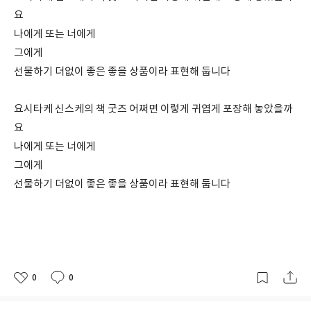
요
나에게 또는 너에게
그에게
선물하기 더없이 좋은 좋을 상품이라 표현해 둡니다
요시타케 신스케의 책 굿즈 어쩌면 이렇게 귀엽게 포장해 놓았을까
요
나에게 또는 너에게
그에게
선물하기 더없이 좋은 좋을 상품이라 표현해 둡니다
0
0
좋
댓
작
아
글
성
요
일