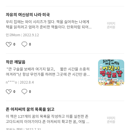
다고 느낀 부분은 시원이가 '무엇이든' 시장에서 혀를 샀
아
글
된
일
다는 것이다. 당나귀가 어떻게 혀를 구해서 팔 수 있을까
요
이
상상하면서 읽었다. 그리고 무엇이든지 살 수 있는 시장
자유의 여신상의 나라 미국
미
이 우리 동네에 있다면 나는 무엇을 살까? 하며 재미있는
지
생각에 빠져들었다. 또 시원이가 시장에서 동전은 주고
우리 집에는 와이 시리즈가 많다. 책을 싫어하는 나에게
산 혀로 괴롭힌 사람들을 복수할 때는 통쾌한 마음이 들
책을 읽히려고 엄마가 준비한 책들이다. 만화처럼 되어
었다. 말을 못하는 시원이는 혀를 삼켰고 그 뒤부터 용기
있어서 심심할 때 한 번씩 읽는다. 오늘은 미국편을 읽었
민규Mom
2022.9.12
를 내어 할 말을 하는데 가슴이 시원해졌다. 나는 비장애
닉
다. 글도 많고 그림도 많은데 나는 주로 만화를 보고 글자
첨
네
작
인이어서 얼마든지 말할 수 있다는 것이 시원이와 다른
는 되도록 빨리 읽어버린다. 왜냐하면 글자를 꼼꼼히 다
0
0
부
좋
댓
임
성
점이다. 시원이는 그동안 못한 말을 했을 때 얼마나 시원
읽으면 머리가 아프다. 글자를 다 읽는다고 내용을 다 알
아
글
된
일
했을까? 그래서 이름이 시원이인가 보다. 나는 얼마든지
수 있는 것도 아니다. 미국편에서 신기했던 점은 자유의
요
이
말하는 것에서 나아가 올바르게 내 혀를 사용해야겠다고
여신상이 미국이 만든것이 아니라는 것이다. 미국 독립 1
작은 깨달음
미
결심했다. 무엇이든 시장에 가지 않더라도 내 혀를 올바
00주년을 기념해서 프랑스에서 만들어 줬다는 것이다. 1
지
로 사용해서 자신과 내 주변을 밝게 만들고 싶다.
875년 프랑스에서 만들기 시작해서 1884년에 완성된다.
"큰 구슬을 보배라 여기지 말고, 짧은 시간을 소중히
와! 동상을 만드는데 9년이나 걸리다니 놀랍다. 1885년
여겨라"난 항상 무언가를 하려면 그곳에 큰 시간만 쏟아
군함으로 미국으로 옮긴다. 1886년 현재의 위치에 서게
부어야한다고 생각했다그런데 시간만 오래 쓰는것이 의
n****o
2022.8.4
되었다. 우리나라는 일본의 식민지였다가 1945년에 독립
닉
미가 없다는걸 알았다 시간을 들일 수 록 난 내 하나의 작
첨
네
작
을 하게 되는데, 미국은 누구의 식민지여서 독립을 하게
품이 더 가치있어진다고 생각했다 그런데 아니였다아무
0
0
부
좋
댓
임
성
된걸까? 하고 궁금해하며 책을 읽었다. 미국은 땅도 넓고
리 시간만 쏟아부어서 작품을 완성하는것 보다는 정성과
아
글
된
일
인종도 다양하다. 우리가 영어를 배우는 이유가 미국이
간절함 그리고 가장 중요한 마음가짐이 필요하다는것.....
요
이
세계에서 힘센 나라여서 미국의 언어를 배워야 한다고 들
아무리 몇시간씩 쏟아부어도 "아 하기귀찮아" "뭐하러
존 아저씨의 꿈의 목록을 읽고
미
었다. 오늘은 대충읽었지만 한 번 더 읽을 때는 자세히 읽
이렇게까지 해야해?"라고 생각하면 절대 잘할 수 없
지
어보겠다.
다....... "황금이 귀한것이 아니라, 편안하고 즐거운 마
이 책은 127개의 꿈의 목록을 작성하고 이를 실천한 존
음이 많은 돈보다 가치있다"한번 생각해보자 내가 친구
고다드씨의 이야기이다.존 아저씨의 확고한 꿈, 어릴 때
와 재밌게 놀고있는데 한 친구가 뛰어와서 무료로 돈을
부터 한번도 바뀌지 않고 꿈을 향해 나아가는 모습이 정
꿈꾸는 책방
2022.7.31