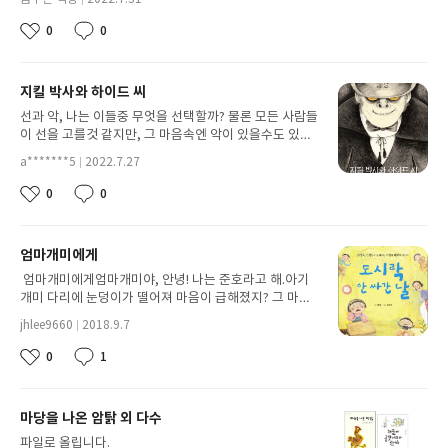
주고있다고 가정하면 난 과연 돈을 받으러 갈까...? 다들
닉
말 부럽고 멋있었다.그 만큼 자신의 진로를 확실하게 결
첨
네
작
가정이라고 하면 "에이 당연히 안가지"라고 한다 그렇게
정하고 나아간다는 점이 너무 부럽고 좋았다.나는 과학자
0
0
부
좋
댓
임
성
대답하는 사람중에 실제 그런일이 있을때 친구와 끝까지
가 꿈이지만 아직까지는 되고 싶고 하고 싶은 게 너무 많
아
글
된
일
노는 사람은 몇명이나 될까? 난 솔직하게 돈을 택했다 하
아 존 아저씨처럼 꿈을 확고히 하기가 어렵다. 그래서 이
요
이
지만 친구와 놀고 지금 이 시간을 즐기는 것이 나에게 더
번 기회에 좀 더 내 꿈을 확고히 하기 위해 많은 생각을 할
지킬 박사와 하이드 씨
미
나중에 두고두고 생각날 추억이 될것이다이 말은 즉 '지
것이다. 아저씨의 그런 모습을 본 받고 내 꿈의 목록을 이
지
금 당장의 행복에 눈이 멀어 그것을 만끽하려 하지말고
루기 위해 노력을 하고 싶다..책을 읽으면서 존 아저씨의
선과 악, 나는 이들중 무엇을 선택할까? 물론 모든 사람들
나중을 생각해 추억을 택하자"이다명심보감에 나오는 모
목록중에 내가 생각하지 못한 기발하고 창의적인 꿈도 있
이 선을 고를것 같지만, 그 마음속엔 악이 있을수도 있다.
든 말의 공통점은 나에게 깨달음을 준다는 것이다.........
었는데 잠수함에서 다이빙하기 등등 어떻게 저런 생각을
우리눈에 보이지 않을뿐... 눈에 보이지 않는 미생물과 비
a*******5
2022.7.27
했을까? 너무 대단하다고 생각했다.그래서 지금 당장 나
닉
슷하지 않을까? 나는 눈에 보이지 않지만 살아 움직이는
첨
네
작
도 내가 살면서 이루고 싶은 꿈의 목록을 적성해보고 싶
미생물과 이 '악'이 비슷하다고 생각한다.지킬박사는 존
0
0
부
좋
댓
임
성
다. 남들이 해보지 않은 나만의 꿈을 작상하고 해내고 싶
경받고 남부럽지 않은 박사였다. 그는 그런 생활을 스스
아
글
된
일
다. 누군가 나의 꿈의 목록을 보고 “와~ 멋있다. 나도 해
로도 즐기고 있기도 했다. 그런데 이존경받는 박사에게도
요
이
보고 싶다”하는 생각을 해주면 좋을 것 같다.나 역시 존
그 꿈틀거리는 '악'이 숨어있었다. 보이지 않을 만큼 아주
엄마개미에게
미
아저씨가 꿈을 이루면서 느꼈을 것들을 나역시 나만의 꿈
작게 말이다. 어느날 지킬은 선과 악을 분리할수 있는 약
지
을 이루면서 많은 것을 느끼고 교훈을 얻고 싶다.이 책에
을 발명해냈다. 나라면 애초에 그런약을 만들지 않았겠지
엄마개미에게엄마개미야, 안녕! 나는 준호라고 해.아기
서 가장 내 마음을 움직인 구절은 오랫동안 꿈을 간직한
만..나는 인간이란 선과 악이 합쳐 만들어진 생물이라고
개미 다리에 눈덩이가 떨어져 마음이 급해졌지? 그 마음
사람은 마침내 꿈을 이룬다라는 구절이다.어린시절에 꿈
생각한다. 거기서 선을 악대신에 더 키워 나가면 되는건
나도 알 것 같아. 부모님들은 자식이 다치면 괜찮냐고 물
jhlee9660
2018.9.7
을 갖는 다는 것은 중요하다는 말처럼 나는 나만의 꿈의
데, 약을 만들어 억지로 선과 악을 분리해버리면 사람이
닉
어보고 걱정을 하지. 엄마개미야, 나도 다친 적이 있어.
첨
네
작
목록을 적성하고 그것을 하나하나 해나가는 멋진 사람으
라고 할수 없지 않을까? 하지만 나와 달리 지킬박사는 선
내가 친구랑 놀다가 놀이터 위에서 떨어진 적이 있어. 그
0
1
부
좋
댓
임
성
로 성장하고 싶다.마지막으로 내 친구들도 꿈을 향해 나
과 악을 분리하는 약을 만들고 먹어버렸다. 가장인상깊은
때 나는 기절을 해 버려 상황은 자세히 모르겠는데 아마
아
글
된
일
아가고 있을텐데 이 책을 함께 읽자고 얘기해주고 싶다.
장면이다.그 약을 먹은 지킬박사는 오직 악으로만 만든
엄마가 많이 걱정했을 거야. 너도 의사 선생님이 아기개
요
이
우리 함께 멋진 꿈을 향해 열심히 나아가자고 말해주고
사람을 창조해 냈다. 그 사람이 하이드이다. 하이드는 지
미 몸이 많이 굳어서 치료를 못한다고 했을 때 걱정했지?
마당을 나온 암탉 외 다수
미
싶다.
킬박사보다 작은 난쟁이였다. 아마 지킬의 선한 마음에
다행히 의시선생님이 아궁이 속을 찾아보자고 했고 귀뚜
지
억눌려 그렇게 된게 아닐까...내 속에도 하이드가 있을까?
라미를 찾아 치료했을 때 엄청 좋았을 거야. 아기개미 치
파일로 올립니다.