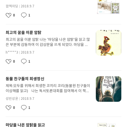
만약 그렇다면 나도 내선한 마음에 억눌려 땅꼬마가 되도
료도 받은 데가 치료비도 안 줘도 된다고 했을 때 거의 파
깜찍이딩
2018.9.7
괜찮을것 같다. 그런데 친구이자 변호사인 어터슨이 지킬
티를 하고 싶은 기분이었을 것 같아. 엄마개미야, 지금
닉
네
작
박사의 친구로서 지킬이 걱정되어 무슨일이 없는지 안부
아기개미는 잘 있지? 다치지 말고 컸으면 좋겠다. 너도 잘
0
1
첨
좋
댓
임
성
를 물어보지만 지킬은 아무말도 하지않고 끝내 자살하고
지내. 안녕.
부
아
글
일
말았다. 자신이 하이드로서 저지른 일에 후회하다 끝내
요
된
자살을 한것이다. 하이드가 되었을때 일어난일에 대해서
최고의 꿈을 이룬 암탉
이
죄책감이 돌덩이처럼 쌓이고 쌓여 그런것은 아닐까?나는
미
이책을 읽고 내가 잘못한 일은 없는지, 내가 하이드로 변
최고의 꿈을 이룬 암탉 나는 '마당을 나온 암탉'을 읽고 많
지
한일은 없는지 생각해 보기로 했다. 만약 내가 그런일이
은 부분에 감동하여 이 감상문을 쓰게 되었다. 마당을 나
있었다면 반성하고 그 '악'을 '선'으로 꾹꾹 눌러버려야 겠
온 암탉은 양계장에 있던 한 암탉'잎싹'이 자신의 알을 빼
h*****3
2018.9.7
다고 생각했다. 요즘 학교에서 헌법을 배우고 있다. 나는
닉
앗기는 것이 싫고 양계장에 있는 것이 답답하여 밖으로
첨
지금부터 앞으로 쭉 이헌법에 내양심과 마음속 '선'을 맡
네
작
탈출하여 자신의 꿈을 찾는 내용이다.또 친구인 나그네
0
1
부
좋
댓
임
성
기며 살아가야 겠다고 다짐했다. 악이 더 강해질수도 있
천둥오리는 자신이 만난지 얼마 안 된 친구 잎싹을 믿고
아
글
된
일
지만, 양심과 선 그리고 헌법 이세가지로 지킬박사처럼
따라준다.잎싹은 자신의 목표를 위하여 최대한 노력했다.
요
이
되지 않도록 난 노력할 것이다.
어느 날 잎싹은 숲속에서 알을 발견하고 그 알을 품을 때
동물 친구들의 희생정신
미
에 나그네가 족제비로부터 지켜주려다 하늘나라로 가고
지
암탉은 나그네의 몫까지 열심히 초록머리를 키우기로 한
제목:모두를 위해서 희생한 코끼리 코리(동물원 친구들이
다.하지만 초록머리는 날 수 있는 천둥오리였고 그는 결
이상해를 읽고) 나는 독서토론대회를 참여해서 이 책을
국 그의 무리들을 따라 날아가고 암탉은 그의 빈자리의
읽은 뒤 너무 감동적이라서 이 책으로 독후감을 쓰게 되
성빈성윤
2018.9.7
슬픔으로 울다가 족제비에게 죽임을 당한다. 나는 이 책
닉
었다. 이 책의 등장인물은 수의사 김선생님과 동물원장,
첨
네
작
을 읽고 나서 친한 친구의 노력과 용기가 큰 도움이 될 수
코끼리 코리, 하마 포동이, 기린 수린이,침팬지인 나나,치
0
1
부
좋
댓
임
성
있고 자신의 아이를 위해서라면 모든지 할 수 있다는 것
코,코코,곰쥐, 비둘기 피피,사막여우 요미, 돌고래 참돌
아
글
된
일
을 알게 되었다. 그리고 최고의 꿈을 이룬 잎싹에게 박수
이와 큰돌이, 너구리 너돌이, 얼룩말, 꽃사슴, 윤주임, 다
요
이
를 쳐주고 싶다.
른사육사들 등등이다. 줄거리는 수의사인 김선생님과
마당을 나온 암탉을 읽고
미
동물들을 돈벌이 수단으로 생각하는 동물원장이 새로 들