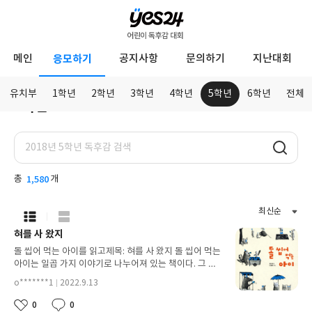
YES24
메인
응모하기
공지사항
문의하기
지난대회
어
린
유치부
1학년
2학년
3학년
4학년
5학년
6학년
전체
5학년
이
응
독
모
하
후
기
감
총
1,580
개
대
목
회
록
보
혀를 사 왔지
기
돌 씹어 먹는 아이를 읽고제목: 혀를 사 왔지 돌 씹어 먹는
선
아이는 일곱 가지 이야기로 나누어져 있는 책이다. 그 중
택
에서 <혀를 사 왔지>는 말을 못하는 시원이가 혀를 '무엇
o*******1
2022.9.13
닉
이든' 시장에서 사와 장애인인 자신을 괴롭힌 사람들을
첨
네
작
복수한다는 내용이다. 내가 책을 읽으며 신기하고 기발하
0
0
부
좋
댓
임
성