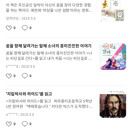
지
어오면서 둘이 싸우는 내용으로 시작된다. 점점 동물들이
이 책은 주인공인 잎싹이 자신의 꿈을 찾아 다양한 경험
사라지는 것을 이상하게 느낀 다른 동물은 서로 작전을
을 하는 책이다. 예전에 ‘마당을 나온 암탉’이라는 영화를
짜게되고 도둑들과 한판 승부를 벌이게 된다. 여기서, 하
본 적이 있는데 감동적이면서도 가끔 웃긴 장면들이 나와
깜찍이딩
2018.9.6
마 포동이가 트럭 앞을 가로막고 코끼리 코리가 달려오는
닉
서 ‘영화도 이렇게 재미와 감동이 있는데 책은 과연 어떨
첨
네
작
트럭을 온몸으로 막고 기절하게 된다. 결국 코리는 죽게
까?’하는 생각이 들어서 이 책을 읽게 되었다. 책 표지에
0
0
부
좋
댓
임
성
되고 기린 수린이와 하마 포동이가 의문점을 제시하며 이
‘마당을 나온 암탉’이라고 적혀져 있어서 그런지 집에 있
아
글
된
일
야기가 끝이나게 된다. 나는 여기서 문득 생각이 들었다.
는 마당인 줄 알았는데 영화 속 장면처럼 양계장의 마당
요
이
"동물원장이 동물들을 돈벌이수단으로 생각하는 이유는
이었다는 것을 잠시 잊고 있었다. 내가 책을 읽으면서 유
꿈을 향해 달려가는 발해 소녀의 흥미진진한 이야기
미
뭘까?" 그리고 코끼리 코리가 다른동물들을 지키기 위해
난히 기억에 남는 장면이 있었는데 그것은 바로 마지막에
지
자신의 몸을 던져 희생하는 장면이 감동적이면서도 내가
잎싹이가 초록이를 올려 보내고 족제비가 다가오는 부분
꿈을 향해 달려가는 발해 소녀의 흥미진진한 이야기 <나
코리였다면 저렇게 할 수 있었을까? 너무너무 무서웠을
이었다. 나는 잎싹이 족제비와 싸울 줄 알았는데 벼랑 끝
는 비단길로 간다>를 읽고 내가 처음 <나는 비단길로 간
텐데도 친구들을 위해 자기자신을 희생한 코리는 정말 용
에 서서 하는 말이 “날 잡아먹어.”였다. 이런 결말일 줄은
다>를 읽었을 때는 역사에는 별 관심이 없었을 때였다.
s*****8
2018.9.6
감하다. 나도 코끼리 코리의 희생정신을 본받아서 모두
꿈에도 예상하지 못했는데 말이다. 그래서 족제비가 미안
닉
픽션이라고 해도 역사 픽션 책은 읽어 보려고 하지도 않
첨
네
작
들 위해 나자신을 희생할줄 아는 그런사람이 될것이다.
함의 눈물을 흘리며 잡아먹는 모습이 참 슬펐다. 초록이
았던 나였지만 논술 학원의 교재로 나온 책이라 어쩔 수
0
0
부
좋
댓
임
성
가 양계장에서 잡혔을 때 잎싹이가 달수씨와 참새들과 같
없이 읽게 되었다. 강제적으로 읽게 된 책이어서 인지 이
아
글
된
일
이 초록이를 구해준 것도 흥미로웠다. 그런데 읽으면서
책을 읽으며 계속 투덜거리던 나를 보신 어머니께서 내게
요
이
이해가 안 되는 점이 하나 있었다. 원래 나그네와 함께 있
말씀하셨다. “어차피 읽어야 하는 책인데 좋은 마음으로
'지킬박사와 하이드'를 읽고
미
던 오리가 알을 낳고 족제비로부터 죽임을 당했으니 그
읽는 게 좋지 않겠니? 투덜거리기보다는 웃으며 읽어 보
지
알의 주인은 잎싹이가 아닌데 이 알을 잎싹이 품은 부분
도록 노력해 보자.” 그 말씀을 듣고 나는 ‘결국 읽어야 하
<지킬박사와 하이드>를 읽고 파주용미초등학교 5학년
이다. 자기 것이 아니므로 그 알을 함부로 품지 말았어야
는 책인데 즐겁게 읽자' 고 생각하게 되었다. 처음 책을 읽
1반 정여원 “택배왔습니다.” 커다란 박스가 도착했다.
하는 것은 아닐까? 학교에서도 항상 남의 물건을 함부로
은 나는 생각했던 대로 지루하다고 느꼈다. 하지만 책을
‘뭐지?’ 나는 재빨리 박스를 열어보았다. 책이 50권 이나
o****7
2018.9.6
만지면 안 된다고 이야기 하는데 말이다. 물론 알에서 나
읽을수록 주인공인 홍라의 비단길에 빠져드는 기분이었
닉
들어 있었다. 엄마 직장 동료분이 보내주신 책이었다. 나
첨
네
작
그네의 새끼가 태어나고 좋은 결말로 연결 지어져서 다행
다. 마침내 책을 다 읽고 나서는 가슴이 뭉클하면서도 재
는 너무 감사했다. 50권을 한권도 빠짐없이 읽기로 다짐
0
0
부
좋
댓
임
성
이지만 문득 의문이 들기는 한다. 사실 나는 용기나 자신
미있었던 이 책을 정말 좋은 책이라고 생각하게 되었다.
했다. 그래서 읽기 시작한 첫 책이 바로 ‘지킬박사와 하이
아
글
된
일