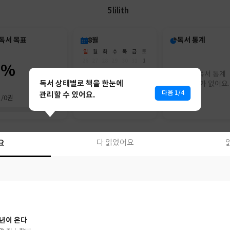
5lilith
독서 목표
8월
독서 통계
일
월
화
수
목
금
토
26
27
28
29
30
31
1
0%
2
3
4
5
6
7
8
아직 독서 통계
9
10
11
12
13
14
15
독서 상태별로 책을 한눈에
리포트가 없어요.
16
17
18
19
20
21
22
다음 1/4
관리할 수 있어요.
권/0권
23
24
25
26
27
28
29
30
31
1
2
3
4
5
요
요
다 읽었어요
다 읽었어요
년이 온다