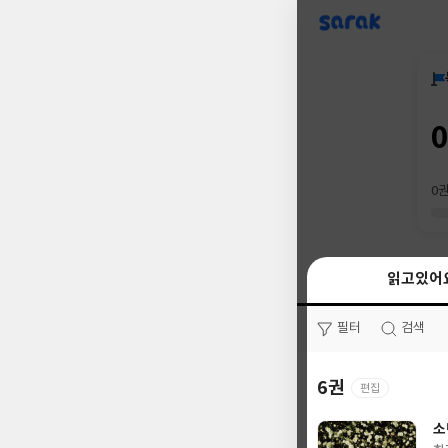
sarak
0
읽고있어
읽고있어
필터
필터
검색
검색
6권
0권
편집
소