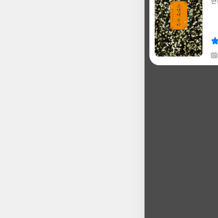
한
글
쓴
출
이
판
사
채
한
글
쓴
출
이
판
사