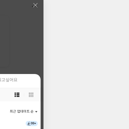
읽고싶어요
읽고싶어요
목
목
록
록
보
보
기
기
최근 업데이트 순
최근 업데이트 순
선
선
택
택
99+