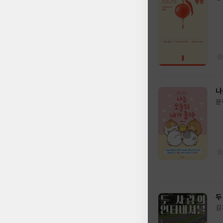
글
쓴
출
이
판
사
나
윤
글
쓴
출
이
판
사
두
김
글
쓴
출