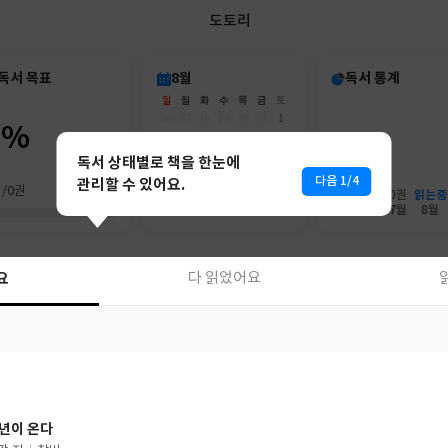
도토리
독서 목표
8월
독서 통계
일
월
화
수
목
금
토
26
27
28
29
30
31
1
0%
2
3
4
5
6
7
8
9
10
11
12
13
14
15
독서 상태별로 책을 한눈에
16
17
18
19
20
21
22
다음 1/4
관리할 수 있어요.
권/0권
23
24
25
26
27
28
29
읽는중
0권
0권
30
31
1
2
3
4
5
6월
7월
8월
요
요
다 읽었어요
다 읽었어요
년이 온다