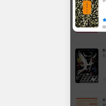
패
한
글
캐
쓴
출
글
이
판
쓴
출
사
이
판
사
채
한
글
토
쓴
출
김
이
판
글
사
쓴
출
이
판
사
오
청