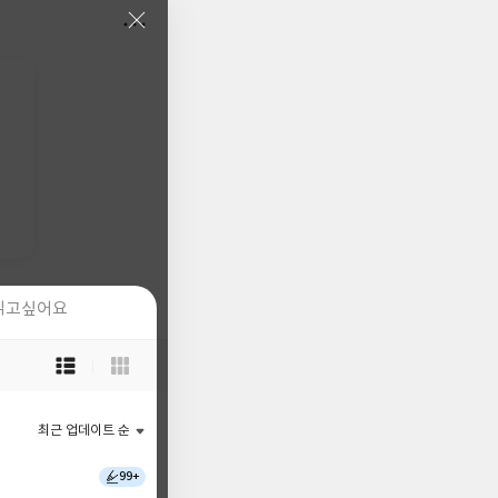
읽고싶어요
읽고싶어요
목
목
록
록
보
보
기
기
최근 업데이트 순
최근 업데이트 순
선
선
택
택
99+