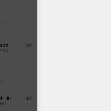
 탐정들
1
사계절
지도 몰라
1
동네