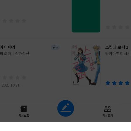
이
판
사
이 이야기
스킵과 로퍼 1
1
 마텔 저
작가정신
타카마츠 미사키
글
신혜선 역
쓴
출
이
판
사
2025.10.31 ~
조회하기
독서노트
독서모임
초기화