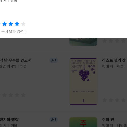
션, 色을 입다
낭만 사랑니
1
강 저
창비
롤라인 영 저
리드리드출판
청예 저
한겨레
글
쓴
출
이
판
사
독서 날짜 입력
식주의자
강 저
창비
막 난 우주를 안고서
라스트 젤리 샷
1
초엽 외 4명
허블
청예 저
허블
글
쓴
출
이
판
사
독서 날짜 입력
렌지와 빵칼
주와 연
1
예 저
허블
청예 저
래빗홀