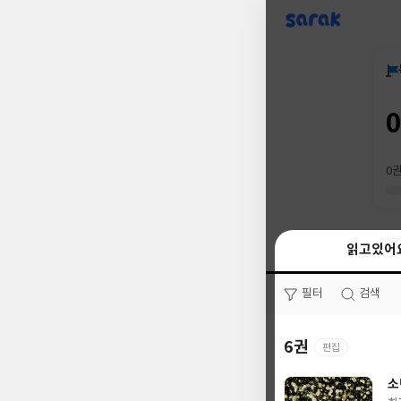
sarak
0
읽고있어
읽고있어
필터
필터
검색
검색
6권
12권
편집
소