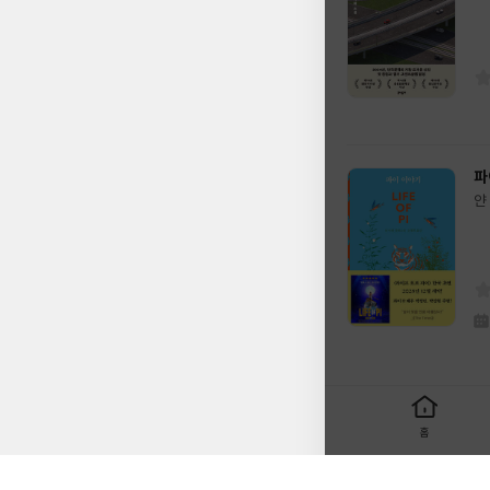
이
판
사
파
얀
글
쓴
출
이
판
사
홈
필터