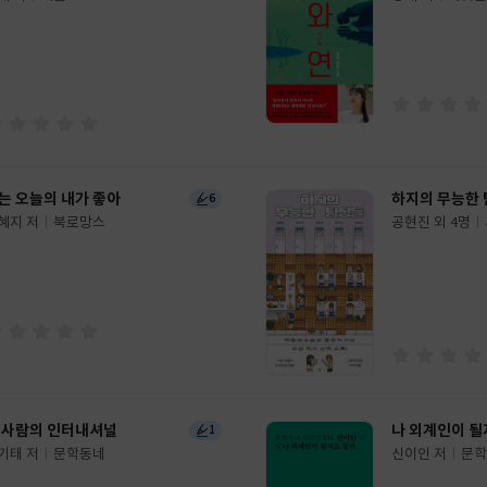
글
쓴
출
이
판
사
는 오늘의 내가 좋아
하지의 무능한
6
혜지 저
북로망스
공현진 외 4명
글
쓴
출
이
판
사
 사람의 인터내셔널
나 외계인이 될
1
기태 저
문학동네
신이인 저
문학
글
쓴
출