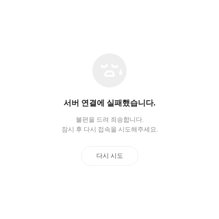
네
트
워
크
오
서버 연결에 실패했습니다.
류
불편을 드려 죄송합니다.
잠시 후 다시 접속을 시도해주세요.
다시 시도