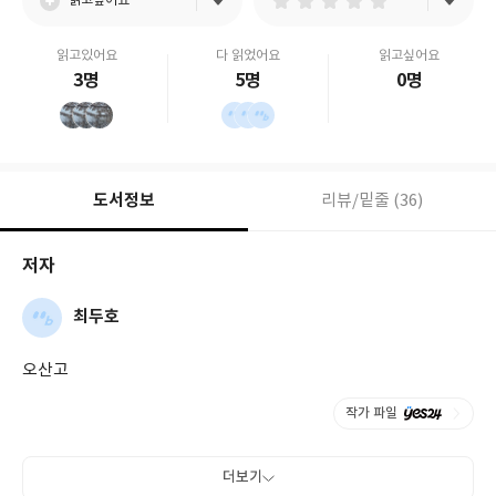
읽고싶어요
읽고있어요
다 읽었어요
읽고싶어요
3명
5명
0명
도서정보
리뷰/밑줄 (36)
저자
최두호
오산고
작가 파일
더보기