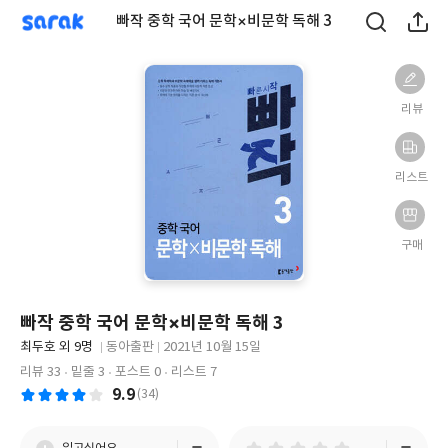
sarak
빠작 중학 국어 문학×비문학 독해 3
리뷰
리스트
구매
빠작 중학 국어 문학×비문학 독해 3
글
최두호 외 9명
동아출판
2021년 10월 15일
쓴
출
출
리뷰 33
밑줄 3
포스트 0
리스트 7
이
판
판
9.9
(34)
사
일