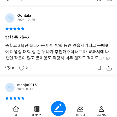
Oohlala
2024. 12. 29
방학 중 기본기
중학교 3학년 올라가는 아이 방학 동안 연습시키려고 구매했
어요 옆집 대학 잘 간 누나가 추천해주더라고요~교과서에 나
왔던 작품이 많고 문제양도 적당히 너무 많지도 적지도...
더보기
0
0
manju0916
2024. 8. 17
리뷰
문학, 비문학 같이 있는 교재까지 참 많이도 접했네요. 그런데
홈
독서노트
독서모임
나의 사락