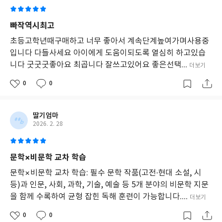
빠작역시최고
초등고학년때구매하고 너무 좋아서 계속단계높여가며사용중
입니다 다들사세요 아이에게 도움이되도록 열심히 하고있습
니다 굿굿굿좋아요 최곱니다 잘쓰고있어요 좋은선택...
더보기
0
0
딸기엄마
2026. 2. 28
문학×비문학 교차 학습
문학×비문학 교차 학습: 필수 문학 작품(고전·현대 소설, 시
등)과 인문, 사회, 과학, 기술, 예술 등 5개 분야의 비문학 지문
을 함께 수록하여 균형 잡힌 독해 훈련이 가능합니다....
더보기
0
0