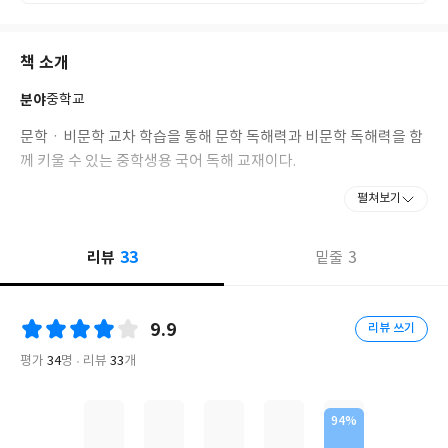
책 소개
분야
중학교
문학ㆍ비문학 교차 학습을 통해 문학 독해력과 비문학 독해력을 함
께 키울 수 있는 중학생용 국어 독해 교재이다.
펼쳐보기
33
리뷰
3
밑줄
9.9
리뷰 쓰기
평가
34
명
리뷰
33
개