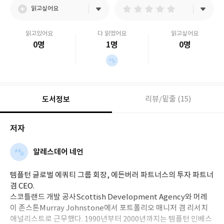
읽고싶어요
읽고있어요
다 읽었어요
읽고싶어요
0명
1명
0명
도서정보
리뷰/밑줄 (15)
저자
알레스데어 네언
템플턴 글로벌 에쿼티 그룹 회장, 에든버러 파트너스의 투자 파트너
겸 CEO.
스코틀랜드 개발 공사Scottish Development Agency와 머레
이 존스톤Murray Johnstone에서 포트폴리오 매니저 겸 리서치
애널리스트로 근무했다. 1990년부터 2000년까지는 템플턴 인베스