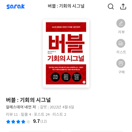
sarak
버블 : 기회의 시그널
리뷰
리스트
구매
버블 : 기회의 시그널
글
알레스데어 네언 저
길벗
2022년 4월 6일
쓴
출
출
리뷰 11
밑줄 4
포스트 24
리스트 2
이
판
판
9.7
(12)
사
일