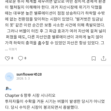
새로운 투자 체계를 세우려면 앞으로 어떤 정치적.경제적 환경
하며 주식시장의 주요한 싸이클과 금융위기를 현장에서 직접 경험
이 펼쳐질지 이해해야 한다. 과거 자산시장에 위기가 닥쳤을
했다. 그렇기에 2000년 초 닷컴 버블과 2007년의 금융위기 직전에
때는 대부분 높은 밸류에이션이 점점 상승하다가 하락할 수밖
위험을 정확히 경고할 수 있었다. 그는 현재 시장 상황이 투자를 넘
에 없는 전환점을 맞이하는 시점이 있었다. '벌거벗은 임금님
어선 자산 과대평가와 투기적 형태가 그 어느 때보다 길었고, 규모
의 옷' 같은 이런 순간은 보통 사소한 사건에 의해 촉발되었다.
가 큰 것에 주목하여 우려한다. 그러나 아이러니하게도 이처럼 위험
그러나 버블이 터진 후 그 파급 효과가 여러 자산에 걸쳐 널리
한 시기는 반대로 ‘절호의 투자 기회’가 된다고 말한다. 시장이 한계
퍼졌을 때도, 다른 자산만큼 밸류에이션이 과하게 높지 않아
점에 다다랐다고 여기며 차분하고 냉정하게 버블을 준비해야 한다.
가격 하락의 충격을 훕수할 수 있었던 자산은 항상 있었다. 그
당신이 만약 현명한 투자자라면 이 같은 버블의 상황 속에서 다시금
...
쉽게 찾아오지 않을 새로운 부의 기회를 잡을 수 있다. 이 책에서 제
더보기
시하는 ‘높은 확률’의 버블 시나리오를 미리 알아두고, 정말로 그러
0
0
한 때가 오면 저평가된 회사에 투자하여 큰 수익을 낼 기회를 잡아야
한다. 분명 ‘기회는 위기 뒤에 온다’는 사실을 이 책으로 비로소 깨달
을 수 있을 것이다.
sunflower4528
2026. 5. 3
p.
Chapter 6 향후 시장 시나리오
투자자들이 수확을 거둔 시기는 버블이 발생한 당시가 아니었
다. 당시 수익은 시장이 붕괴되면서 증발했다.