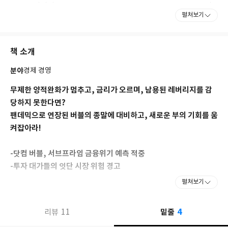
트먼트 매니지먼트Templeton Investment Management에
펼쳐보기
서 부사장으로 일하며 세계적인 주식 연구를 수행했다. 스코티시 위
도우즈 인베스트먼트 파트너십Scottish Widows Investment
Partnership의 최고 운용 책임자를 역임했고, 2018년 프랭클린 템
책 소개
플턴에 인수·합병된 독립 투자 관리 회사인 에든버러 파트너스의 공
동 창립자다.
분야
경제 경영
글래스고의 스트래스클라이드 대학교, 스트래스클라이드 경영대
학원에서 경제학 박사 학위를 받았다. 영국 투자전문가협회 준회원,
무제한 양적완화가 멈추고, 금리가 오르며, 남용된 레버리지를 감
미국 CFA협회 국제공인 재무분석가이며 2020년에는 에든버러 왕
당하지 못한다면?
립학회의 펠로우로 선출되었다.
팬데믹으로 연장된 버블의 종말에 대비하고, 새로운 부의 기회를 움
37년 동안 투자 업계에 몸담으며 글로벌 주식 포트폴리오를 성공적
켜잡아라!
으로 관리한 공을 인정받아 수많은 상을 수상했다. 2001년에는 기
술의 발전이 어떻게 주식시장의 호황과 불황에 영향을 미칠 수 있는
지를 설명한 그의 첫 번째 책 《시장을 움직이는 힘Engines That
-닷컴 버블, 서브프라임 금융위기 예측 적중
Move Markets》을 출간했다. 2012년에는 조나단 데이비스와 함
-투자 대가들의 잇단 시장 위험 경고
께 《템플턴식 자산 관리법Templeton’s Way With Money》을
-높은 확률로 예측 가능한 버블 시나리오, 그리고 놓칠 수 없는 투자
펼쳐보기
공동 집필했다.
기회
4
11
밑줄
리뷰
2020년 2월부터 4월까지 코로나19 팬데믹의 영향으로 세계의 주가