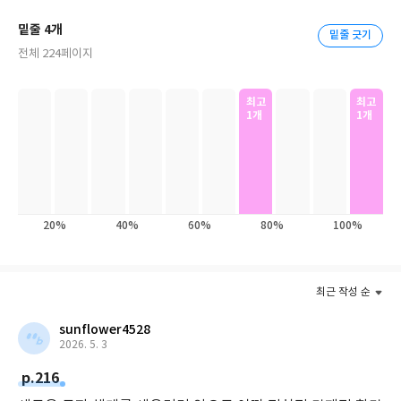
가 대폭락했다. 그러나 주가는 곧 반등하기 시작했고, 2021년 주식
시장은 사상 최고치를 연신 경신했다. 주식뿐 아니라 밈주식, 채권,
밑줄 4개
밑줄 긋기
원자재, 부동산, 암호화폐, NFT, 현대 미술에 이르기까지 가릴 것
전체 224페이지
없이 모든 자산이 랠리를 펼치며 이른바 ‘에브리싱 버블
(Everything Bubble)’이 나타났다. 모든 자산이 버블이라는 의미
최고
최고
이다. 이를 반대로 해석하면 지금 모든 자산이 더는 지속적으로 상승
1개
1개
하기 어렵다는 의미이며, 조금 더 강한 어조로 말하면 주식시장을
비롯한 자산시장이 급격히 무너질 위험에 처했다는 뜻이기도 하다.
버크셔 해서웨이 부회장 찰리 멍거(Charlie Munger)는 ‘시장이 미
쳤다’라고 표현할 정도이며, 브리지워터의 창립자 레이 달리오는
‘코로나 이후 또 다른 경제 충격이 다가온다’라고 직접 말했다. 지금
20%
40%
60%
80%
100%
도 여전히 투자 자산 대부분에서 재정 과잉 조짐을 보이고, 과거 주
식시장이 대폭락하기 전에 경험했던 ‘위험한 흐름’이 다시 반복되고
있다는 명백한 증거를 수없이 찾을 수 있다. 따라서 현명한 투자자라
최근 작성 순
면 자신의 소중한 자산을 지키고, ‘잃지 않는 투자’를 하기 위해 철저
히 준비하고 대비할 필요가 있다.
sunflower4528
2026. 5. 3
《버블 : 기회의 시그널》 저자 알레스데어 네언은 37년 이상 영국
p.216
과 미국을 오가며 투자 분야에 종사했으며, 오랜 시간 투자자로 일