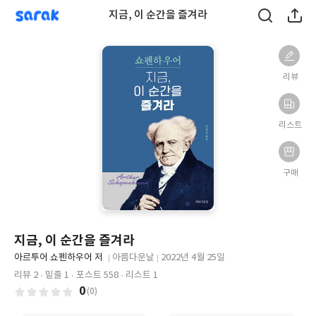
sarak
지금, 이 순간을 즐겨라
리뷰
리스트
구매
지금, 이 순간을 즐겨라
글
아르투어 쇼펜하우어 저
아름다운날
2022년 4월 25일
쓴
출
출
리뷰 2
밑줄 1
포스트 558
리스트 1
이
판
판
0
(0)
사
일