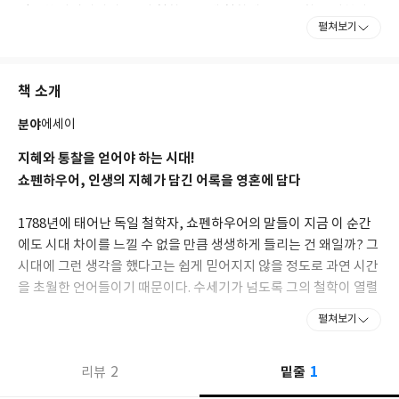
탐구한 사상가이며, 그의 철학은 근대 철학에도 큰 영향을 미쳤다.
펼쳐보기
1788년 단치히에서 부유한 상인의 아들로 태어난 그는 1793년 함
부르크로 이주해 성장했고, 아버지의 바람에 따라 한동안 상인 교육
책 소개
을 받았다. 그러나 1805년 아버지의 급작스러운 죽음을 계기로, 자
신이 그토록 꿈꾸던 학자가 되기 위해 김나지움에 입학했다. 1811
분야
에세이
년 베를린대학교에 들어가 리히텐슈타인, 피셔, 피히테 등 여러 학
자의 강의를 들었고, 1813년 베를린대학교 철학과에서 박사 학위를
지혜와 통찰을 얻어야 하는 시대!
따기 위해 「충분근거율의 네 가지 뿌리에 대하여」를 집필, 우여
쇼펜하우어, 인생의 지혜가 담긴 어록을 영혼에 담다
곡절 끝에 예나대학교에서 박사 학위를 받았다. 1819년 『의지와
표상으로서의 세계』를 출간한 후 1820년부터 베를린대학교에서
1788년에 태어난 독일 철학자, 쇼펜하우어의 말들이 지금 이 순간
교편을 잡았고, 1839년 현상 논문 「인간 의지의 자유에 대하여」
에도 시대 차이를 느낄 수 없을 만큼 생생하게 들리는 건 왜일까? 그
로 왕립 노르웨이 학회로부터 상을 받았다. 평생을 독신으로 살았으
시대에 그런 생각을 했다고는 쉽게 믿어지지 않을 정도로 과연 시간
며, 1860년 9월 21일 자주 가던 단골 식당에서 식사 중 폐렴으로 숨
진 후 프랑크푸르트 공동묘지에 안장되었다.
을 초월한 언어들이기 때문이다. 수세기가 넘도록 그의 철학이 열렬
한 지지를 받는 데에는 이처럼 그만한 이유가 있다. 그러나 쇼펜하우
펼쳐보기
주요 저서로는 『논쟁에서 이기는 38가지 방법』『충족이 유율의
어도 처음부터 인정받고 이해받았던 것은 아니다. 첫 저서인 『의지
네 겹의 뿌리에 관하여』『의지와 표상으로서의 세계』 등이 있다..
와 표상으로서의 세계』가 팔리지 않고 외면받자, 훗날 그것에 덧붙
1
2
밑줄
리뷰
인 부록이라고 할 수 있는 『여록과 추가』를 새로 출간했는데, 쉽
고 뛰어난 문장으로 씌어져 대대적인 호평을 받았다. 여기 소개된 명