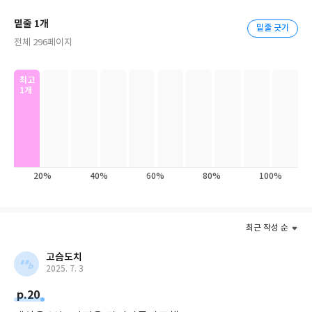
언들은 그 책에 실려 있는 핵심 내용들을 읽기 쉽게 정리한 것들이
밑줄 1개
밑줄 긋기
다.
전체 296페이지
최고
1개
20%
40%
60%
80%
100%
최근 작성 순
고슴도치
2025. 7. 3
p.20