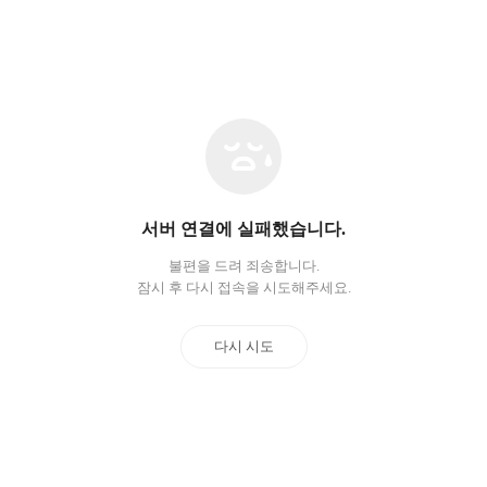
네
트
워
크
오
서버 연결에 실패했습니다.
류
불편을 드려 죄송합니다.
잠시 후 다시 접속을 시도해주세요.
다시 시도