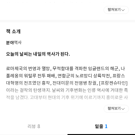
취르허 차이퉁〉 등에 칼럼을 기고하며 대중과 꾸준히 소통하고 있
펼쳐보기
다. 이 외에도 역사 전문지와 해양학 전문지에도 글을 쓴다. 국내에
번역된 책으로 《날씨가 만든 그날의 세계사》《질병이 바꾼 세계
의 역사》 등이 있다.
책 소개
《세상을 구한 의학의 전설들》은 우리가 살아가는 현대 사회의 토
분야
역사
대가 마련되고 새로운 지평이 열리던 의학의 황금 시대를 조명한다.
저자는 생생하고 현장감 넘치는 묘사를 통해 일상을 가능케 한 획기
오늘의 날씨는 내일의 역사가 된다.
적인 사건과 매혹적인 선구자들의 삶으로 독자를 이끈다. 당시의 위
대한 탐구자들은 진보하는 미래에 대한 흔들리지 않은 믿음을 가지
로마제국의 번영과 멸망, 무적함대를 격파한 잉글랜드의 해군, 나
고 마침내 찬란한 의학의 황금기를 이루어냈다. 코로나바이러스라
폴레옹의 워털루 전투 패배, 연합군의 노르망디 상륙작전, 프랑스
는 새로운 유행병의 등장과 끝을 모르는 팬데믹 위기 속 우리가
대혁명의 전조였던 흉작, 전대미문의 전염병 창궐, [프랑켄슈타인]
《세상을 구하는 의학의 전설들》에 주목해야 하는 이유다.
이라는 걸작의 탄생까지. 날씨와 기후변화는 인류 역사에 거대한 족
적을 남겼다. 고대부터 현대의 기후 위기에 이르기까지 흥미로운 사
례를 통해 세계사의 변곡점마다 등장한 날씨의 영향력을 알아본다.
펼쳐보기
1
8
밑줄
리뷰