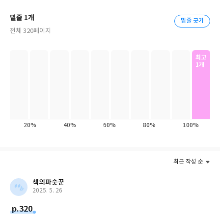
밑줄 1개
밑줄 긋기
전체 320페이지
최고
1개
20%
40%
60%
80%
100%
최근 작성 순
책의파숫꾼
2025. 5. 26
p.320