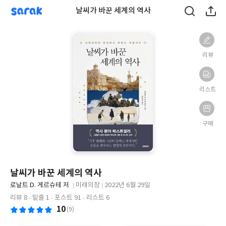
sarak
날씨가 바꾼 세계의 역사
리뷰
리스트
구매
날씨가 바꾼 세계의 역사
글
로날트 D. 게르슈테 저
미래의창
2022년 6월 29일
쓴
출
출
리뷰 8
밑줄 1
포스트 91
리스트 6
이
판
판
10
(9)
사
일