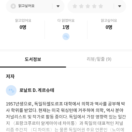
읽고싶어요
읽고있어요
다 읽었어요
읽고싶어요
0명
1명
0명
도서정보
리뷰/밑줄 (9)
저자
로날트 D. 게르슈테
1957년생으로, 독일뒤셀도르프 대학에서 의학과 역사를 공부해 박
사 학위를 받았다. 현재는 미국 워싱턴에 거주하며 의학, 역사 분야
저널리스트 및 작가로 활동 중이다. 독일에서 가장 영향력 있는 일간
지 〈프랑크푸르터 알게마이네 차이퉁〉과 독일의 대표적인 저널
리즘 주간지 〈디 차이트〉는 물론 독일어권 주요 언론인〈노이에