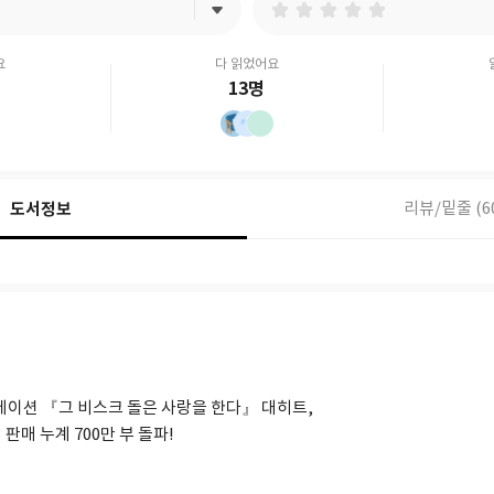
요
다 읽었어요
13명
도서정보
리뷰/밑줄 (6
애니메이션 『그 비스크 돌은 사랑을 한다』 대히트,
판매 누계 700만 부 돌파!