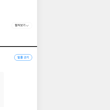
펼쳐보기
밑줄 긋기