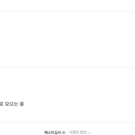
로 모으는 중
예스이십사 ㈜
사업자 정보