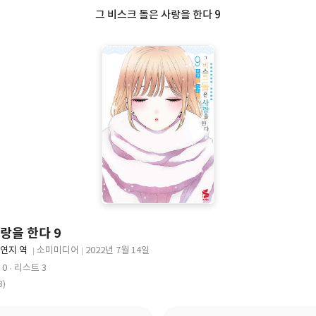
그 비스크 돌은 사랑을 한다 9
랑을 한다 9
연지 역
소미미디어
2022년 7월 14일
출
출
 0
리스트 3
판
판
3)
사
일