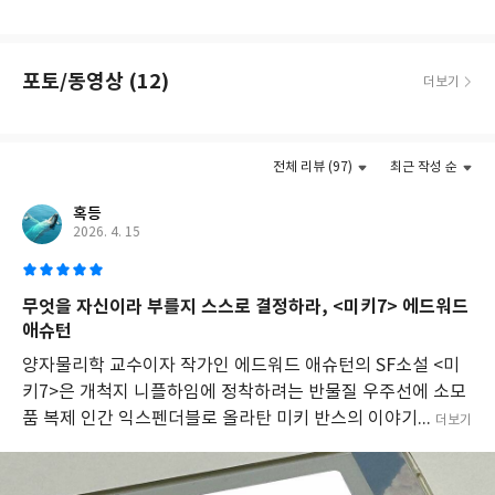
로
려지면 둘 다 죽임당할 게 뻔한 상황. 둘 중 하나가 죽든가, 아니면 모
운
두의 눈을 속이고 살아남아야만 한다. 우스꽝스러운 상황 속에서도
행
성
작가는 수많은 SF에서 흥미롭게 다뤄왔던 여러 철학적 주제들을 이
포토/동영상 (12)
더보기
으
야기에 녹여내는 한편, 인류사를 바탕으로 창안한 우주 개척사와 상
로
상을 뛰어넘는 다양한 미래 설정, 그리고 긴장감과 유머를 적절히
이
더보기
혼합한 스토리텔링을 선보인다. 출간 직후 많은 언론에 주목을 받았
주
전체 리뷰 (97)
최근 작성 순
하
으며, 화제에 힘입어『미키7』의 후속작이 2023년 발표될 예정이
면
다.
혹등
서
2026. 4. 15
벌
"SF이자 스릴러이자 러브스토리. 봉준호 감독이 영화화한다는 뉴
어
지
스를 접하고 『미키7』을 읽었다. 기억을 업로드하는 방식으로, 신
는
무엇을 자신이라 부를지 스스로 결정하라, <미키7> 에드워드
체를 복제하는 방식으로, 죽은 뒤에도 기억을 모두 갖고 다시 깨어
이
애슈턴
날 수 있다면 그것은 축복일까. 위험한 작업 현장에서 죽음을 무릅쓰
야
고(실제로 죽는다) 일하기 위해 ‘익스펜더블’이 된 미키는 죽어도 살
기
양자물리학 교수이자 작가인 에드워드 애슈턴의 SF소설 <미
를
수 있게 되고, 여섯 번의 죽음을 반복해 미키7이 된다. 문제는 “내 생
키7>은 개척지 니플하임에 정착하려는 반물질 우주선에 소모
다
에 가장 멍청한 죽음”을 맞은 뒤 소멸하지 않은 채 미키8이 생성되고
품 복제 인간 익스펜더블로 올라탄 미키 반스의 이야기...
더보기
루
만다. 미키가 고단한 노동자로서의 자의식을 갖고 있다는 면에서 봉
며,
복
준호 감독과 잘 어울리는 작품이라는 생각이 드는 동시에, 결국 이
제