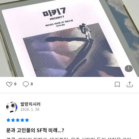
이야기가 어떤 결말로 이어질지 긴장하며 보게 된다. 종종 터지는 유
인
머도 『미키7』을 인상적으로 기억하게 만든다." -이다혜(작가,
간
《씨네21》 기자)
의
윤
리
"스펙터클과 서스펜스를 갖춘 불안하고 매력적인 이야기. 저자는
적
테세우스의 배처럼 '몸이 변해도 동일한 사람일까?'라는 질문을 SF
문
다운 최신의 방식으로 깔아놓았다. 미키와 그의 복제인 미키7, 미키
제
와
8이 동일한 사람이냐는 질문에는 해답이 없다. 다만 주인공 미키7은
인
사색하느라 독자를 지루하게 만드는 대신 행동하고 저항하며 계속
류
하여 장면을 전환한다. 미키7과 미키8이 동시에 존재한다는 사실,
1
의
다시 말해 그가 중복해서 복제되었다는 사실은 비밀이어야 한다. 돔
디
아
에서 같이 생활하는 다른 승무원들은 그를 영혼 없는 괴물이거나 영
0
0
스
생을 누리는 인간이라고 여긴다. 얼음으로 뒤덮인 바깥에서는 끔찍
포
하게 생긴 토착생명체인 크리퍼 무리가 인간을 습격한다. 미키7은
라
사람들과 공존하는 동시에 다른 종족과 공존해야 한다. 여기에는 물
발망치시러
를
2026. 1. 30
심
론 싸움, 거짓말, 배신이 있으며, 협상, 이해, 충분한 시간도 존재한
도
다. 새로운 행성 니플하임에서 펼쳐지는 미키의 이야기를 눈으로 보
있
여줄 영화가 기다려진다." -심완선(SF평론가)
게
문과 고인물의 SF적 미래…?
탐