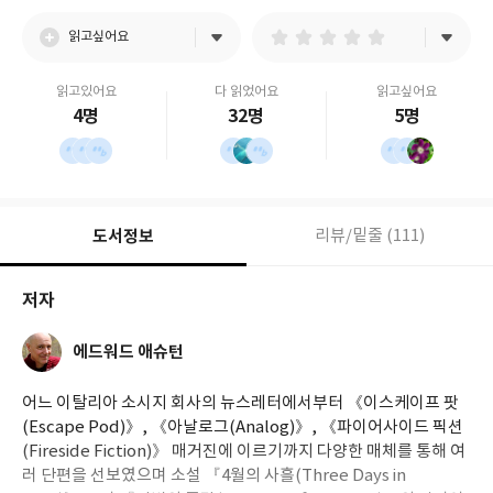
읽고싶어요
읽고있어요
다 읽었어요
읽고싶어요
4명
32명
5명
도서정보
리뷰/밑줄 (111)
저자
에드워드 애슈턴
어느 이탈리아 소시지 회사의 뉴스레터에서부터 《이스케이프 팟
(Escape Pod)》, 《아날로그(Analog)》, 《파이어사이드 픽션
(Fireside Fiction)》 매거진에 이르기까지 다양한 매체를 통해 여
러 단편을 선보였으며 소설 『4월의 사흘(Three Days in