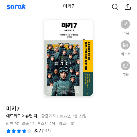
sarak
미키7
리뷰
리스트
구매
미키7
글
에드워드 애슈턴 저
황금가지
2022년 7월 22일
쓴
출
출
리뷰 97
밑줄 14
포스트 291
리스트 61
이
판
판
8.7
(195)
사
일