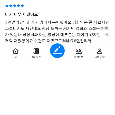
을
체성에 관하여 흥미롭게 독자에게 전달하려 노력한다.
업
로
미키 너무 재밌어요
"죽음은 끝이 아니다. 아프긴 하지만."
드
하
#연말리뷰영화가 재밌어서 구매했어요.영화와는 좀 다르지만
여
소설미키도 재밌네요.항상 느끼는 거지만 영화와 소설은 차이
"만약 여러분이 여러분의 기억, 사랑과 미움, 희망과 꿈을 완벽하게
미
가 있음내 상상력과 다른 영상에 대부분은 차이가 있지만 그럭
복제하고, 여러분의 육체까지 완벽하게 복제하여 담아낸다면, 그
키
저럭 재밌었어요.뒷편도 재밌고그러네요#연말리뷰
사람은 정말 여러분일까요?" -에드워드 애슈턴(《너드 데일리》
2,
미
인터뷰 중)
0
0
키
3,
홈
독서노트
독서모임
나의 사락
인류사를 기반으로 풀어낸 우주 개척의 이야기
미
키
ekjguunbcgslrw
4
2025. 11. 30
미키는 작중 '역사가'라는 직업을 갖고 있다. 그러나 그가 살던 미드
로
가르드에선 역사가는 돈 한푼 안 되는 천대받는 직업이었고, 때문에
이
순식간에 빚쟁이로 몰락하고 결국 소모 인력으로 개척단에 지원할
어
미키7
수밖에 없게 된다. 저자는 온라인 매체와의 인터뷰에서 주인공의 직
지
며,
이 책을 바탕으로한 봉준호 감독의 영화가 개봉하기 전에 구입
업을 역사가로 한 이유는, 1인칭 시점인 『미키7』에서 화자를 통
결
했습니다.전반적으로 몰입감 있는 스토리와 흥미로운 이야기
해 인류가 우주 개척을 하며 겪은 수많은 역사를 흥미롭게 전달함으
국
진행에술술 끝까지 잘 읽히는 책입니다.미키라는 주인공과 인
로써, 주인공 미키의 '익스펜더블'이라는 직업에 대한 이해를 돕기
미
간 군상들을 통해 여러가지를 느끼게도 하고요.잘 보았습니다.