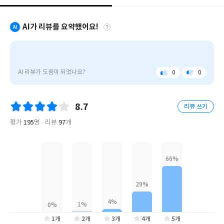
"끝내주는 설정은 물론 사회적 비평, 우울한 유머, 그리고 깜짝 놀
랄 공포가 골고루 버무려져 있어서 「기생충」 의 봉준호 감독이 영
AI가 리뷰를 요약했어요!
화화하기에 딱이다." -《더 필름 스테이지》
-
에
드
봉준호 감독의 차기 영화의 원작으로 주목받은 에드워드 애슈턴의
워
AI 리뷰가 도움이 되었나요?
0
0
SF 장편소설 『미키7』이 황금가지에서 출간되었다. 죽더라도 끊
좋
아
드
아
쉬
임없이 전임자의 기억을 갖고 복제인간으로 되살아나게 되는 미키
애
요
워
의 일곱 번째 삶을 소재로 SF의 재미와 철학적 주제를 잘 담아냈다
요
슈
8.7
리뷰 쓰기
턴
는 평가를 받은 작품이다. 먼 미래, 끊임없이 전 우주로 영역을 확장
의
평가
195
명
리뷰
97
개
해 나가던 인류가 새로운 행성 '니플하임'을 개척하려 하지만, 공격
소
적인 성향의 토착 생명체인 크리퍼들로 인해 어려움을 겪는다. 개척
설
단에서 가장 위험한 일에 투입되는 익스펜더블(소모인력)인 미키7
《미
키
이 탐사 도중 발을 헛디뎌 얼음 구덩이 아래로 추락하면서 이야기가
7》
시작된다. 상처를 입긴 했지만, 아직 살아있던 미키는 죽어도 복제
은
인간으로 되살릴 수 있다는 이유로 구조되지 않고, 결국 가까스로
인
기지로 생환하지만 이미 자신의 예전 기억을 갖고 되살아난 미키8
류
가
을 만나고만다. 가뜩이나 상류층과 엘리트로 구성된 개척단에서 하
새
1개
2개
3개
4개
5개
층민 출신인 미키를 밥벌레 정도로 여기던 사령관에게 이 사실이 알