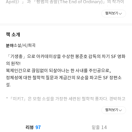
April)》』 과 『평범의 종말(The End of Ordinary)』의 작가이
기도 하다. 그는 아내, 여러 명의 딸, 시무룩한 모습이 사랑스러운 개
펼쳐보기
맥스와 함께 뉴욕 북부의 숲속 오두막(cabin in the woods)에서
살고 있다. (영화 「캐빈 인 더 우즈」 아님.) 여가 시간에는 암 연구
를 하고 침울한 대학원생들에게 양자 물리학을 가르치거나 목공예
책 소개
를 즐긴다.
분야
소설/시/희곡
「기생충」으로 아카데미상을 수상한 봉준호 감독의 차기 SF 영화
의 원작!
복제인간으로 끊임없이 되살아나는 한 사내를 주인공으로,
정체성에 대한 철학적 질문과 계급간의 모순을 파고든 SF 장편소
설.
"『미키7』은 모험 소설을 가장한 세련된 철학적 풍자다. 경박하고
우울한 유머와 교묘한 전제로 독자를 유인한 뒤 견딜 수 없는 진실을
펼쳐보기
억압하는 인간의 재능에 대한 파괴적인 통찰로 허를 찌른다." -《뉴
욕 저널 오브 북스》
97
리뷰
14
밑줄