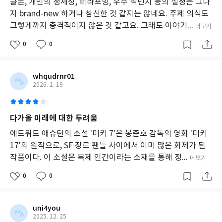
구
클론, 개인의 정체성, 테라포밍, 우주 식민지 등의 설정은 그다
미키1부터 미키7까지, 끊임없는 죽음과 재생, 그리고 '테세우스의
한
지 brand-new 하거나 참신한 것 같지는 않네요. 주제 의식도
배'
다.
그렇게까지 충격적이지 않은 것 같고요. 그래도 이야기...
더보기
주
인
'테세우스의 배'는 『미키7』에서 소모품으로 죽음을 수차례 받아
0
0
공
들인 미키의 핵심적인 질문이다. 이 개념은 테세우스의 배를 보존하
미
려는 이들이, 세월에 따라 썩거나 떨어져나간 배의 구성품을 계속
키
새로운 것으로 교체할 경우, 어느 시점에 이르러 원래의 부분이 하
whqudrnr01
반
2026. 1. 19
스
나도 남지 않게 되면, 그것을 테세우스의 배라 부를 수 있느냐는 역
는
설을 담고 있다. 미키 역시 끊임없이 죽고 복제인간으로 재생되지
여
만, 과연 이전의 죽은 자신과 현재의 자신이 동일인인가, 그리고 현
러
다가올 미래에 대한 두려움
재 자신과 함께 생존한 미키8이 자신과 동일인인가 하는 모순적 질
번
죽
에드워드 애슈턴의 소설 '미키 7'은 봉준호 감독의 영화 '미키
문에 계속 시달린다. 타인은 그의 재생이 연속성이 있고, 심지어 불
고
17'의 원작으로, SF 장르 팬들 사이에서 이미 많은 화제가 된
사라고 여기지만, 정작 본인과 동일한 재생본인 미키8의 모습은 전
복
작품이다. 이 소설은 복제 인간이라는 소재를 통해 정...
혀 다른 생각과 판단을 하는데다, 죽은 전임자 여섯에 대한 감정도
더보기
제
다르지 않다. 저자인 에드워드 애슈턴은 여러 인터뷰를 통해, 1970
된
0
0
신
년대 유명했던 TV 시리즈인「스타트렉」의 전송기(대원을 목적지
체
로 보내거나 데려오는 기계)를 통해 이동된 사람이 과연 전송 전과
에
동일인물인가에 대한 의문을 늘 갖고 있었다고 밝혔는데, 『미키
uni4you
기
2025. 12. 25
억
7』을 통해 오랫동안 많은 SF소설에서 다뤄왔던 주제인 본질의 정