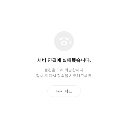
네
트
워
크
오
서버 연결에 실패했습니다.
류
불편을 드려 죄송합니다.
잠시 후 다시 접속을 시도해주세요.
다시 시도