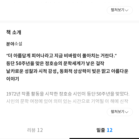
《새벽편지》 《사랑하다가 죽어버려라》 외로우니까 사람이
펼쳐보기
다》 《눈물이 나면 기차를 타라》 이 짧은 시간 동안》 《포옹》
《밥값》 《여행》 《나는 희망을 거절한다》 《당신을 찾아서》
《슬픔이 택배로 왔다》 《편의점에서 잠깐》과 시선집 《흔들리
책 소개
지 않는 갈대》 《수선화에게》 《내가 사랑하는 사람》, 동시집
《참새》 《별똥별》을 냈다. 이 시집들은 영한시집 《A Letter
분야
소설
Not Sent(부치지 않은 편지)》 《Though flowers fall I have
never forgotten you(꽃이 져도 나는 너를 잊은 적 없다)》 외 일
“더 아름답게 피어나라고 지금 비바람이 몰아치는 거란다.”
본어, 스페인어, 러시아어, 조지아어, 몽골어, 중국어 등으로 번역
등단 50주년을 맞은 정호승의 문학세계가 낳은 걸작
되었다. 산문집 《내 인생에 힘이 되어준 한마디》 《내 인생에 용
날카로운 성찰과 시적 감성, 동화적 상상력이 빚은 맑고 아름다운
기가 되어준 한마디》 《외로워도 외롭지 않다》 《고통 없는 사랑
이야기
은 없다》와 우화소설 《연인》 《항아리》 《조약돌》이 있다.
소월시문학상, 정지용문학상, 편운문학상, 가톨릭문학상, 상화시
인상, 공초문학상, 석정시문학상 등을 수상했다. 대구에 정호승문
1972년 작품 활동을 시작한 정호승 시인이 등단 50주년을 맞았다.
학관이 있다.
시인의 문학 여정에 있어 의미 있는 시간으로 기억될 이 해에 신작
우화소설집 『산산조각』을 펴냈다. 『산산조각』은 시에 천착하
펼쳐보기
소월시문학상, 정지용문학상, 편운문학상, 가톨릭문학상, 상화시
는 중에도 동시와 동화, 에세이 등 다양한 영역을 오간 시인의 이력
인상, 공초문학상, 김우종문학상, 하동문학상 등을 수상했다. 언제
과 문학관이 집대성된 작품이라 할 수 있다. 시의 압축된 묘사 이면
나 부드러운 언어의 무늬와 심미적인 상상력 속에서 생성되고 펼쳐
12
12
밑줄
리뷰
에 숨겨진 서사를 동화적 상상력으로 재탄생시키고 ‘우화소설’이라
지는 그의 언어는 슬픔을 노래할 때도 탁하거나 컬컬하지 않다. 오히
는 그릇에 담아, 보다 친근한 이야기로 인간의 삶이 지닌 깊은 의미