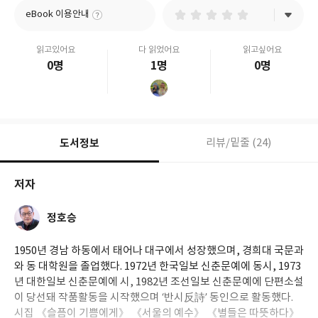
eBook 이용안내
읽고있어요
다 읽었어요
읽고싶어요
0명
1명
0명
도서정보
리뷰/밑줄 (24)
저자
정호승
1950년 경남 하동에서 태어나 대구에서 성장했으며, 경희대 국문과
와 동 대학원을 졸업했다. 1972년 한국일보 신춘문예에 동시, 1973
년 대한일보 신춘문예에 시, 1982년 조선일보 신춘문예에 단편소설
이 당선돼 작품활동을 시작했으며 ‘반시反詩’ 동인으로 활동했다.
시집 《슬픔이 기쁨에게》 《서울의 예수》 《별들은 따뜻하다》