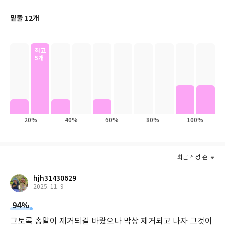
려 체온으로 그 슬픔을 감싸 안는다. 오랜 시간동안 바래지 않은 온
를 전달하기 때문이다.
기로 많은 이들의 마음을 치유하는 그의 따스한 언어에는 사랑, 외
밑줄 12개
로움, 그리움, 슬픔의 감정이 가득 차 있다. 언뜻 감상적인 대중 시집
이 책에 실린 작품들의 주인공은 망자(亡者)가 입는 수의, 못생긴
과 차별성이 없어 보이지만, 정호승 시인은 ‘슬픔’을 인간 존재의 실
불상, 참나무, 걸레, 숫돌, 오래된 해우소(절간의 화장실)의 받침돌
존적 조건으로 승인하고, 그 운명을 ‘사랑’으로 위안하고 견디며 그
최고
5개
안에서 ‘희망’을 일구어내는 시편 속에서 자신만의 색을 구축하였다.
등 이 세상에서 일어날 수 있는 어떤 상황에서도 주연으로 나서기 힘
‘슬픔’ 속에서 ‘희망’의 원리를 일구려던 시인의 시학이 마침내 다다
든 하찮은 존재들이다. 이들은 태생이 그랬듯 보잘것없는 생을 살아
른 ‘희생을 통한 사랑의 완성’은, 윤리적인 완성으로서의 ‘사랑’의 시
간다. ‘나는 도대체 이 세상에서 무엇인가?’ 스스로도 왜 자신이 이러
학이다. 이 속에서 꺼지지 않는 ‘순연한 아름다움’이 있는 한 그의 언
한 삶을 살아야 하는지 의문을 갖는다. 이 의문과 질문의 답을 찾아
어들은 많은 이들의 가슴에서 지워지지 않을 것이다.
가는 여정이야말로 이 책에 담은 17편의 작품이 한결같이 붙들고 있
는 화두다. 그리고 각 작품들의 말미에 이르러 찾아오는 깨달음과 감
20%
40%
60%
80%
100%
동은 날선 칼날처럼 가슴을 할퀸다. 그 자리에 있는 모든 것에는 다
이유가 있듯, ‘나’ 역시 분명한 가치와 의미를 지니고서 이 세상에 왔
으며 존재하고 있기에 살아가야 할 이유 또한 명백한 것이다.
최근 작성 순
hjh31430629
갖가지 현실의 어려움으로 인해 힘든 나날을 보내고 있는 이들과,
2025. 11. 9
아직 꽃을 피우지 못한 채 웅크리고 있는 청춘들에게 『산산조각』
은 지금의 나 자신과 내가 머물러 있는 삶을 보다 깊은 시선으로 바
94%
라볼 수 있는 지혜를 선물한다. 그렇게 발견한 내 존재의 가치를 향
그토록 총알이 제거되길 바랐으나 막상 제거되고 나자 그것이