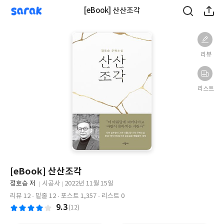
sarak
[eBook] 산산조각
리뷰
리스트
[eBook] 산산조각
글
정호승 저
시공사
2022년 11월 15일
쓴
출
출
리뷰 12
밑줄 12
포스트 1,357
리스트 0
이
판
판
9.3
(12)
사
일