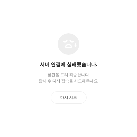
네
트
워
크
오
서버 연결에 실패했습니다.
류
불편을 드려 죄송합니다.
잠시 후 다시 접속을 시도해주세요.
다시 시도