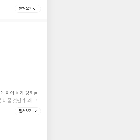
산업에 대한 제대로 된
펼쳐보기
 대한민국을 경제대국
이차전지 기업인 금양의
 데 온 힘을 다했다.
최고의 전문가가 되었
 습관을 바로잡아주면서
가 경제 전체의 성장을
체에 이어 세계 경제를
바꿀 것인가. 왜 그
펼쳐보기
터 향후 10년을 좌
대하던 여의도를 뒤흔드
들을 엄선해 담았다.