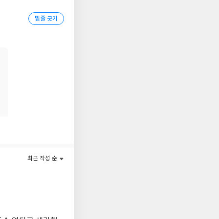
밑줄 긋기
이 바로 배터리 분야이
장에 대한 거짓은 무엇
 있을까. 이 책은 진
최근 작성 순