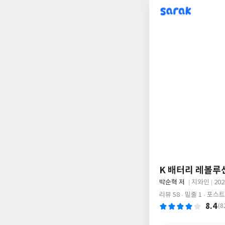
sarak
K 배터리 레볼루
글
박순혁 저
지와인
20
쓴
출
출
리뷰 58
밑줄 1
포스트 
이
판
판
8.4
(8
사
일