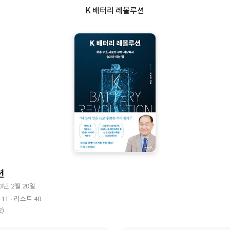
K 배터리 레볼루션
션
23년 2월 20일
11
리스트 40
2)