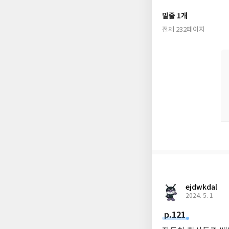
밑줄 1개
불확실의 시대이기 때문
전체 232페이지
고, 그 핵심이 한국의
이고 진실은 무엇일까.
실, 성실, 절실의 모
ejdwkdal
2024. 5. 1
p.121