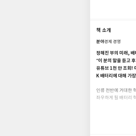
투자는 기업의 성장에
이해가 필수라는 강한
으로 만들었다면, 다
IR을 맡으면서 본격
책 소개
유튜브, 방송, 기고 
분야
경제 경영
각고의 노력 끝에 불과
다. 이 과정에서 여
정해진 부의 미래, 
개인 투자자들의 경제
“이 분의 말을 듣고 후
향해야 한다는 사명감
유튜브 1천 만 조회
K 배터리에 대해 가장
인류 전반에 거대한 혁
좌우하게 될 배터리 혁
혁명을 한국의 배터리
『K 배터리 레볼루션
우하게 될 미래 전망
는 ‘밧데리 아저씨’ 