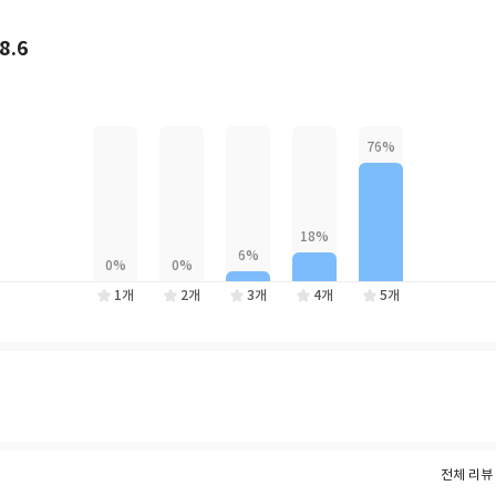
 살아 있는 사신(死神)이 되어 죽음의 낫을 휘두른다.
8.6
점점 더 폭발적으로 확장되는 거대한 스케일, 매력적인 캐릭터와 화려한 전
습 속에서 삶과 죽음의 의미까지 아우르는 철학적 질문들을 능수능란하게 녹
가 진행 중이며, 완결 후에도 식지 않은 독자들의 열기가 팬덤으로 이어지
1개
2개
3개
4개
5개
전체 리뷰 