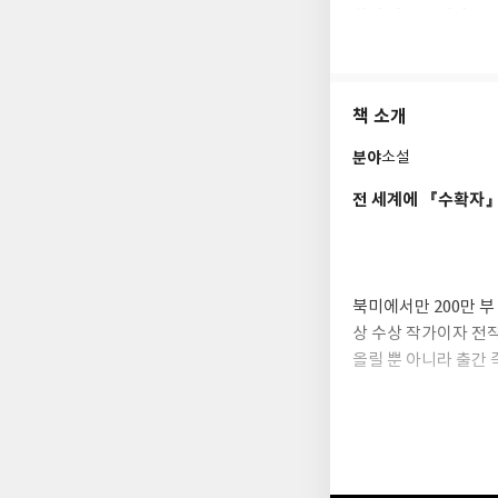
하며 아들인 재러드 
홈페이지 storyman
페이스북 @NealShu
책 소개
분야
소설
전 세계에 『수확자』
북미에서만 200만 
상 수상 작가이자 전
올릴 뿐 아니라 출간
슈퍼컴퓨터가 통제하는
무를 맡은 『수확자』