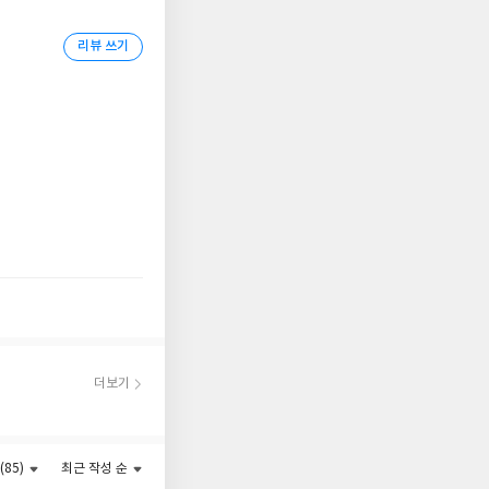
리뷰 쓰기
투 장면, 고도로 발
여 낸다. 현재 유니버
며 여전히 뜨거운 관심
더보기
(85)
최근 작성 순