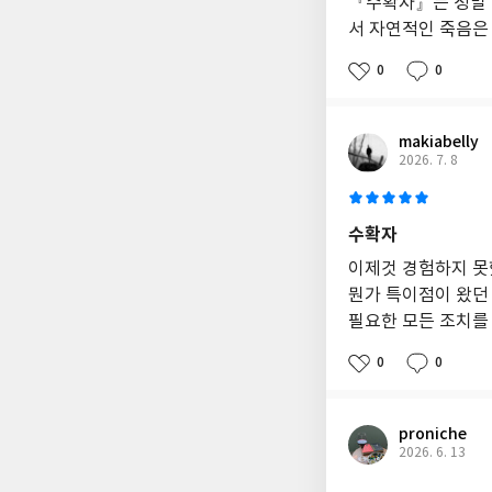
『수확자』는 정말 흥
서 자연적인 죽음은 
0
0
makiabelly
2026. 7. 8
수확자
이제것 경험하지 못
뭔가 특이점이 왔던
필요한 모든 조치를
0
0
proniche
2026. 6. 13