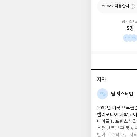
eBook 이용안내
읽고있어
5명
저자
닐 셔스터먼
1962년 미국 브루클
캘리포니아 대학교 어
마이클 L. 프린츠상
스턴 글로브 혼 북상
받아 「수확자」 시리