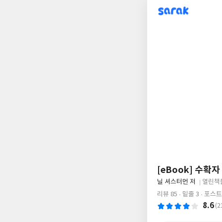
sarak
[eBook] 수확자
글
닐 셔스터먼 저
열린책
쓴
출
리뷰 85
밑줄 3
포스트 
이
판
8.6
(2
사