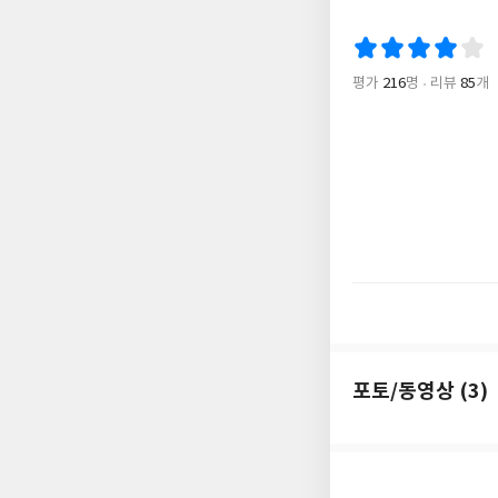
저마다의 신념을 갖고
평가
216
명
리뷰
85
개
『수확자』 시리즈는 
달한 미래 세계의 모
설 영화사에서 영화화
을 모으고 있다.
포토/동영상 (3)