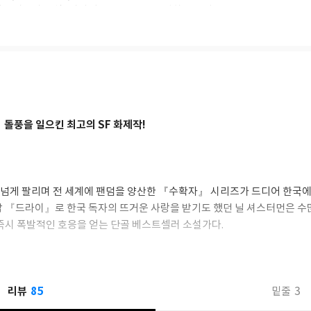
셔스터먼과 소설, 시나리오 등을 공동 작업하고 있다.
.com
sterman
 돌풍을 일으킨 최고의 SF 화제작!
부 넘게 팔리며 전 세계에 팬덤을 양산한 『수확자』 시리즈가 드디어 한국에
작 『드라이』로 한국 독자의 뜨거운 사랑을 받기도 했던 닐 셔스터먼은 
 즉시 폭발적인 호응을 얻는 단골 베스트셀러 소설가다.
85
리뷰
3
 죽음이 사라진 완벽한 미래, 컴퓨터의 통제를 받지 않는 건 인구 조절을 
밑줄
들뿐. 의미 있는 죽음이란 무엇인가? 생명을 끝낼 권리는 누구에게 있어