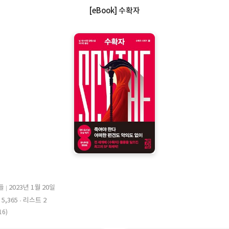
[eBook] 수확자
들
2023년 1월 20일
출
5,365
리스트 2
판
16)
일