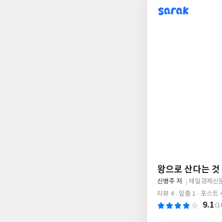
sarak
왕으로 산다는 것
글
신병주 저
매일경제신
쓴
출
리뷰 4
밑줄 1
포스트 4
이
판
9.1
(1
사