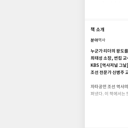
KBS 「역사저널 그
JTBC 「차이나는 클라
ENM, 사피엔스 스튜
책 소개
주요 저서로는 『조선
전염병』, 『56개 
분야
역사
누군가 리더의 왕도를 
최태성 소장, 썬킴 교
KBS [역사저널 그날]
조선 전문가 신병주 
자타공인 조선 역사의
펴냈다. 이 책에서는 
아들도 예외 없다! 자
조선시대에 유급휴가가
아버지 세종을 보필하