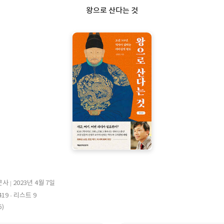
왕으로 산다는 것
문사
2023년 4월 7일
출
19
리스트 9
판
6)
일