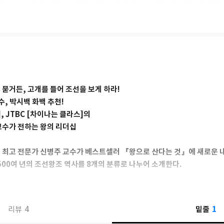
날」, KBS라디오 「글로벌 한국사, 그날 세계는」, 「신병주의 역사여행
스」 ‘연산군과 광해군’ 편 외 다수, EBS 「클래스 e」 ‘조선 왕을 만나는 
디오의 ‘역사 읽어드립니다’ 시리즈 등에 출연했다.
평전』, 『왕으로 산다는 것』, 『참모로 산다는 것』, 『왕비로 산다는 것
공간으로 읽는 조선사』, 『서울의 자서전』 등이 있다.
묻거든, 고개를 들어 조선을 보게 하라!
수, 박시백 화백 추천!
, JTBC [차이나는 클라스]의
교수가 전하는 왕의 리더십
 최고 전문가 신병주 교수가 베스트셀러 『왕으로 산다는 것』에 새로운 
500여 년의 조선왕조 역사를 8개의 분류로 나누어 소개한다.
신이 옳다고 믿는 대의를 행동으로 실천한 왕, 태조
 있었다는데? 백년대계 인재를 양성한 왕, 세종
1
4
밑줄
리뷰
여 훈민정음을 창제하고 화차·측우기를 발명한 왕, 문종