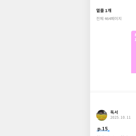
술자리를 정치의 장으
아버지 선조를 대신해
밑줄 1개
탕평하는 한편 조선판 
전체 464페이지
왕으로 산다는 것은 
왕의 리더십은 국가의 
을 가진 왕들은 체제
세조처럼 집권의 정당
았던 왕이 있었고, 
겪고 수습해야 했던 
해 살아간 효종과 정
택에 숨은 행간의 의
사진 자료도 함께 실었
왕의 시행착오에 무
독서
2025. 10. 11
어지러이 흩어지는 현실
p.15
게 발현될 수밖에 없었