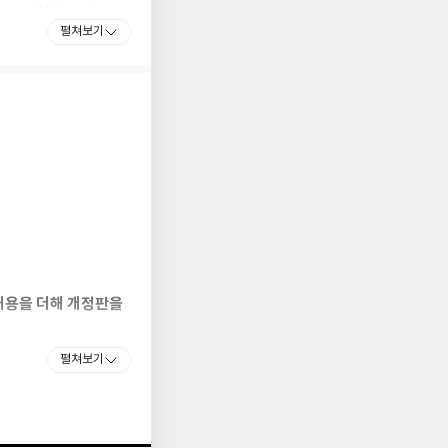
」을 진행했으며,
펼쳐보기
시간’ 시리즈, CJ
』, 『우리 역사 속
내용을 더해 개정판을
펼쳐보기