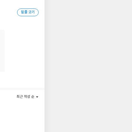
밑줄 긋기
했다. 각기 다른 개성
기도 했다. 태종이나
물의 정비에 총력을 쏟
 선조와 같이 전란을
복수와 명예 회복을 위
함께 풀어내어 왕의 선
상할 수 있도록 다양한
최근 작성 순
 속 리더십은 왜 그렇
의 고민은 그 결이 비