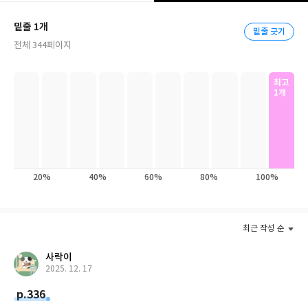
로 인정받고 성과를 냈던 최인아 전 제일기획 부사장. 첫 일터에서
스스로 물러나 8년째 자신의 이름을 딴 ‘최인아책방’을 운영하는 지
밑줄 1개
밑줄 긋기
금까지 관심의 촉수는 늘 이 질문에 닿아 있었다. 오랜 시간 현역으
전체 344페이지
로 일하며 자신을 파워 브랜드로 성장시켜올 수 있었던 그만의 관점
과 태도를 신간『내가 가진 것을 세상이 원하게 하라』에 담고자 한
다.
최고
1개
수많은 ‘최초’의 수식어를 달며 신입사원에서 부사장까지, 또한 창
업가로 길을 만들어왔지만, 일과 삶에 대한 그의 고민은 유난하고
특별하기보다 흔들리는 가운데 조금이라도 더 나아지려는 우리들
과 다르지 않다.
20%
40%
60%
80%
100%
최근 작성 순
사락이
2025. 12. 17
p.336