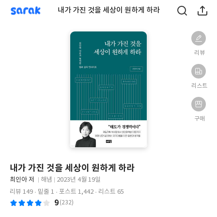
sarak
내가 가진 것을 세상이 원하게 하라
리뷰
리스트
구매
내가 가진 것을 세상이 원하게 하라
글
최인아 저
해냄
2023년 4월 19일
쓴
출
출
리뷰 149
밑줄 1
포스트 1,442
리스트 65
이
판
판
9
(232)
사
일