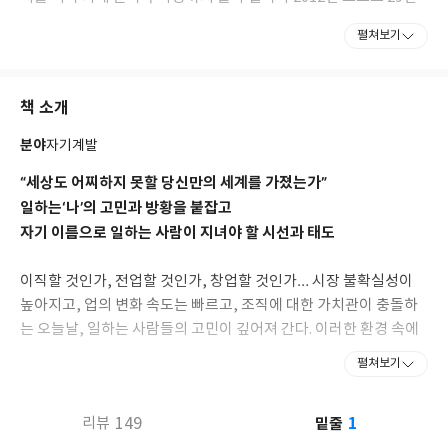
광고쟁이의 커리어를 마무리했다.
펼쳐보기
자발적 퇴사 후 학생으로 돌아가 서양사를 공부하다 문득 세상에 다
시 쓰이고 싶은 욕망을 발견하고, 2016년 강남 빌딩 숲속에 ‘최인아
책 소개
책방’을 열었다. 현재 북토크, 강연, 클래식 공연, 마음 상담 등 다채
로운 프로그램을 진행하며 사람들의 고민과 해법을 함께 나누는 ‘생
분야
자기계발
각의 숲’을 만들어나가고 있다.
“세상도 어찌하지 못할 당신만의 세계를 가졌는가”
언젠가, 당신에게 일은 무엇이냐고 묻는 설문에 ‘좋아하는 것’이라
일하는‘나’의 고민과 방황을 붙잡고
고 썼을 만큼 일을 좋아하며 인생에서 중요한 것으로 여긴다. 자신의
자기 이름으로 일하는 사람이 지녀야 할 시선과 태도
생각을 들여 새로운 것을 만들고 그것이 세상에 통할 때 기쁘다. 먼
저 세상에 나와 먼저 경험하고 알게 된 것들을 글로, 강연으로 전하
이직할 것인가, 전업할 것인가, 창업할 것인가… 시장 불확실성이
고 있다. 저서로『프로의 남녀는 차별되지 않는다』가 있다.
높아지고, 업의 변화 속도는 빠르고, 조직에 대한 가치관이 충돌하
는 오늘날, 일하는 사람들의 고민이 깊어져 간다. 이러한 환경 속에
휩쓸리지 않고 자신이 좋아하는 일을 자신이 좋아하는 방식으로 잘
펼쳐보기
해내며 살 수 없을까?
1
149
밑줄
리뷰
30여 년간 크리에이티브의 최전선인 광고업계에서 자기만의 색깔