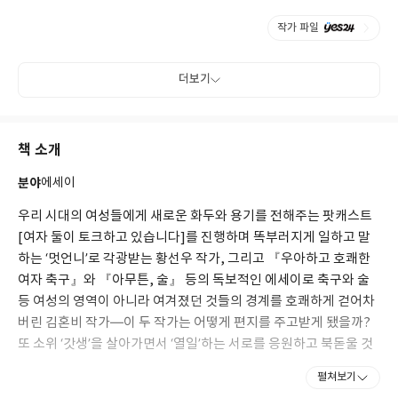
작가 파일
더보기
책 소개
분야
에세이
우리 시대의 여성들에게 새로운 화두와 용기를 전해주는 팟캐스트
[여자 둘이 토크하고 있습니다]를 진행하며 똑부러지게 일하고 말
하는 ‘멋언니’로 각광받는 황선우 작가, 그리고 『우아하고 호쾌한
여자 축구』와 『아무튼, 술』 등의 독보적인 에세이로 축구와 술
등 여성의 영역이 아니라 여겨졌던 것들의 경계를 호쾌하게 걷어차
버린 김혼비 작가―이 두 작가는 어떻게 편지를 주고받게 됐을까?
또 소위 ‘갓생’을 살아가면서 ‘열일’하는 서로를 응원하고 북돋울 것
만 같은 이 두 사람이 결코 ‘죽을 만큼 최선을 다하진 말자’고 결의한
펼쳐보기
이유는 무엇일까?