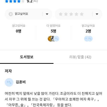
9.2
(41)
사
일
읽고싶어요
읽고있어요
다 읽었어요
읽고싶어요
0명
5명
2명
도서정보
리뷰/밑줄 (42)
저자
김혼비
여전히 백지 앞에서 낯을 많이 가린다. 조금이라도 더 친해지고 싶어
서 자꾸 그 위에 뭘 쓰는 것 같다. 『우아하고 호쾌한 여자 축구』,
『아무튼, 술』, 『전국축제자랑』 등을 썼다.