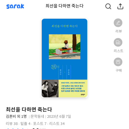
sarak
최선을 다하면 죽는다
리뷰
리스트
구매
최선을 다하면 죽는다
글
김혼비 외 1명
문학동네
2023년 6월 7일
쓴
출
출
리뷰 38
밑줄 4
포스트 7
리스트 34
이
판
판