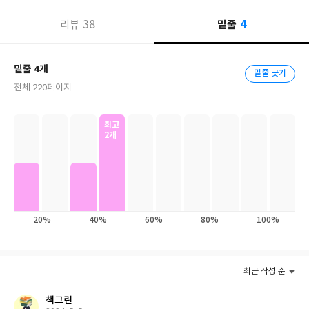
4
황선우, 김혼비 작가의 『최선을 다하면 죽는다』는 누구나 한 번
38
밑줄
리뷰
쯤 지나왔을 번아웃과 과로에 대한 이야기이다. 종일 피로와 무례에
시달렸음에도 너무 고단해서 오히려 잠들 수조차 없던 어느 힘겨운
밑줄 4개
밤에 대한 기록이며, 일상의 단어들을 자꾸만 잃어버려 건망증을 의
밑줄 긋기
전체 220페이지
심하면서 막막하게내 머릿속을 뒤적여보던 어떤 날들에 대한 이야
기이다. 느닷없이 장염을 겪으며 내 육신이 내장기관의 부속 껍데기
처럼 느껴지던 어느 ‘한풀 꺾인’ 날에 대한 기억인 동시에, ‘젖은 물미
최고
2개
역’이 되어 샤워기 아래 유령처럼 서서 물을 떨굴 수밖에 없었던 어
떤 시절에 대한 이야기이다.
20%
40%
60%
80%
100%
최근 작성 순
책그린