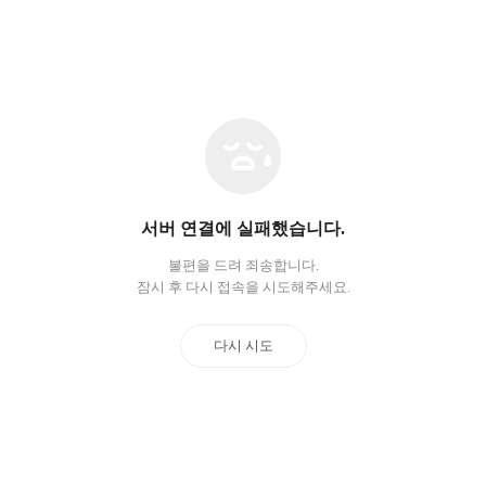
네
트
워
크
오
서버 연결에 실패했습니다.
류
불편을 드려 죄송합니다.
잠시 후 다시 접속을 시도해주세요.
다시 시도