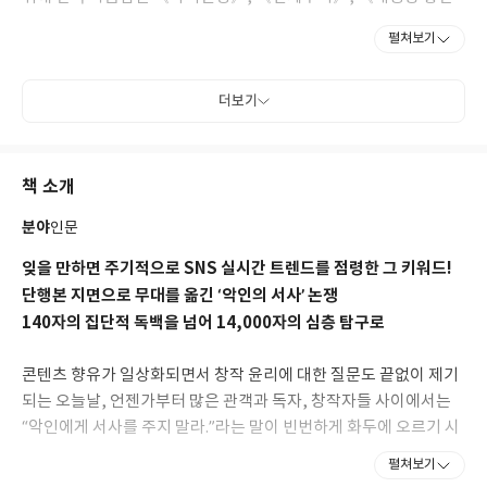
특급》, 《대리전》, 《용의 이》, 《브로콜리 평원의 혈투》,
펼쳐보기
《아직은 신이 아니야》 등을 발표하면서 지금까지 살아남았다.
SF 작업과는 별도로 영화 칼럼을 쓰고 있고, 《옛날 영화, 이 좋은
걸 이제 알았다니》, 《장르 세계를 떠도는 듀나의 탐사기》, 《가
더보기
능한 꿈의 공간들》 등의 논픽션을 썼다. 2021년에 장편소설 《평
형추》로 SF어워드 장편 부문 우수상을 수상했다. 2024년 데뷔 30
주년을 기념하여 초기 단편집 《시간을 거슬러 간 나비》를 출간했
책 소개
다.
분야
인문
잊을 만하면 주기적으로 SNS 실시간 트렌드를 점령한 그 키워드!
단행본 지면으로 무대를 옮긴 ‘악인의 서사’ 논쟁
140자의 집단적 독백을 넘어 14,000자의 심층 탐구로
콘텐츠 향유가 일상화되면서 창작 윤리에 대한 질문도 끝없이 제기
되는 오늘날, 언젠가부터 많은 관객과 독자, 창작자들 사이에서는
“악인에게 서사를 주지 말라.”라는 말이 빈번하게 화두에 오르기 시
작했다. 이 간명한 슬로건은 당초 현실의 잔혹 범죄를 선정적으로 보
펼쳐보기
도하는 언론을 규탄하기 위해 대두됐지만, 머잖아 창작 서사 전체를