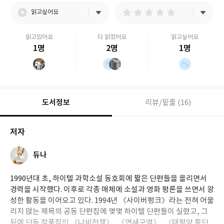
읽고싶어요
읽고있어요
다 읽었어요
읽고싶어요
1명
2명
1명
도서정보
리뷰/밑줄 (16)
저자
듀나
1990년대 초, 하이텔 과학소설 동호회에 짧은 단편들을 올리면서
경력을 시작했다. 이후로 각종 매체에 소설과 영화 평론을 쓰면서 왕
성한 활동을 이어오고 있다. 1994년 《사이버펑크》라는 전혀 어울
리지 않는 제목의 공동 단편집에 몇몇 하이텔 단편들이 실렸고, 그
뒤에 단독 작품집인 《나비전쟁》, 《면세구역》, 《태평양 횡단