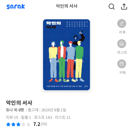
sarak
악인의 서사
리뷰
리스트
구매
악인의 서사
글
듀나 외 8명
돌고래
2023년 8월 1일
쓴
출
출
리뷰 15
밑줄 1
포스트 162
리스트 11
이
판
판
7.2
(56)
사
일