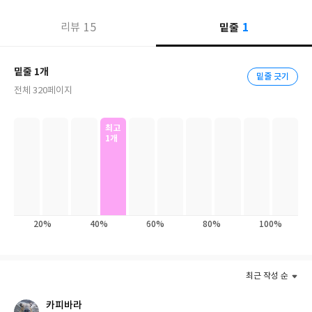
아우르는 원칙으로까지 받아들여졌다. 매혹과 연민의 시선으로 악
1
15
밑줄
리뷰
인과 악행을 묘사하는 영화나 드라마를 향해 이들 작품이 악을 비호
하고 합리화한다는 비판이 제기되면서 악인의 서사 자체를 비윤리
와 동일시하는 사고방식이 널리 확산된 것이다.
밑줄 1개
밑줄 긋기
전체 320페이지
하지만 이런 요구가 새로운 상식처럼 받아들여지는 과정에서 우리
가 간과한 물음은 없을까? 지금껏 악인의 서사에 관한 논쟁은 소셜
미디어(트위터)를 중심으로 벌어졌지만, 분량 제한(140자)과 휘발
최고
1개
성이 강한 매체의 특성 때문인지 상호간의 공통된 이해를 바탕으로
풍부한 논의를 낳는 데까지는 충분히 나아가지 못했다. 이런 이유로
『악인의 서사』는 악인의 서사에 관한 논쟁의 무대를 단행본 지면
으로 옮겼다. 소설가 겸 영화 평론가 듀나, 문학 평론가 겸 편집자 박
혜진, 문학 평론가 전승민, 미스테리 전문지 《미스테리아》 편집
20%
40%
60%
80%
100%
장 김용언, 영화 평론가 강덕구, 영문학 연구자 전자영, 번역가 최리
외, 웹소설 작가 겸 연구자 이융희, 비평가 윤아랑 등 다양한 장르와
매체에 관한 해박한 지식을 바탕으로 통찰 넘치는 글쓰기를 이어오
최근 작성 순
고 있는 저자 아홉 명이 참여해, 창작 서사에서 악을 재현하는 문제
를 두고 저마다 시의적이고도 다채로운 논점을 제기한다.
카피바라