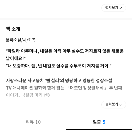
일기, 원고 등이 있는데, 그녀의 생가는 박물관으로 보존되어 있다.
펼쳐보기
캐나다 세인트로렌스 만에 위치한 프린스에드워드 섬에서 나고 자
랐다. 생후 21개월만에 어머니를 잃고 캐번디시에서 우체국을 경영
책 소개
하는 외조부모의 손에 맡겨져 자랐는데, 아름다운 자연 속에서 뛰놀
며 섬세한 감수성과 작가적 재능을 키웠다. 아버지는 재혼하여 서부
분야
소설/시/희곡
로 떠났다.‘앤’ 이야기 속 이 시골 마을에서 몽고메리는 앤과 같은 감
수성을 키우고 지역 신문에 시를 발표하며 작가로서 재능을 키워갔
“마릴라 아주머니, 내일은 아직 아무 실수도 저지르지 않은 새로운
다. 서정적인 묘사와 표현들은 이때의 경험에 기반한 것이다. 10세
날이에요!”
부터 창작을 시작하였으며, 15세 되던 해에는 샐럿타운 신문인 [패
“내 보증하마. 앤, 넌 내일도 실수를 수두룩이 저지를 거야.”
트리어트]에 시 「케이프 르포르스 위에서」가 처음으로 발표되었
다.
사랑스러운 사고뭉치 ‘앤 셜리’의 명랑하고 엉뚱한 성장소설
이후 샬럿타운에 있는 프린스 오브 웨일스 대학과 핼리팩스에 있는
TV 애니메이션 원화와 함께 읽는 「더모던 감성클래식」 두 번째
댈하우지 대학에서 공부한 후 교사가 되었으나, 스물네 살 때 외할
이야기, 《빨강 머리 앤》
아버지가 돌아가시자 외할머니를 위해 캐번디시로 돌아와 우체국
펼쳐보기
일을 도왔다. 틈틈이 글을 써 잡지에 시와 소설을 발표했으며 신문
“앨리스 이래 가장 사랑스러운 아이”라는 마크 트웨인의 말마따나,
기자로 활동하기도 했다. 이후 18개월 만에 완성한 『빨간 머리
역대 최강의 러블리 캐릭터 ‘앤 셜리’ 이야기의 첫 권인 《빨강 머리
앤』 원고를 여러 출판사에 보냈지만 거절당하고, 2년 뒤 다시 수정
5
10
밑줄
리뷰
앤》(원제: 초록 지붕 집의 앤 Anne of Green Gables)이다. “주근
해 보스턴 출판사에 보내 비로소 출간했다.
깨 빼빼 마른~ 빨강 머리~”라는 주제곡이 절로 흥얼거려질 만큼 유