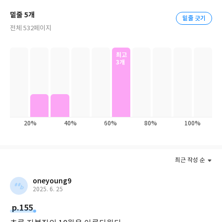
명한 동명의 TV 애니메이션 원화를 ‘만화책’처럼 구성해 넣은 삽화
열한 살에 우연히 이웃 독신 남매의 집에 어린 조카딸이 와서 사는
밑줄 5개
밑줄 긋기
덕분에, 긴 분량의 완역본이지만 순식간에 읽을 수 있다.
것을 보고 짧은 글을 썼던 것이 훗날 『빨강 머리 앤』의 모티브가
전체 532페이지
되었다. 재혼한 아버지와 잠시 함께 살았지만, 계모와의 불화와 향
수병으로 캐번디시로 돌아왔다. 1908년에 출간된 『빨강머리 앤』
‘초록 지붕 집’에 실수로 입양된 고아 소녀가 엉뚱한 상상력과 긍정
의 희망적이고 명랑한 고아 여자아이의 성장 이야기는 캐나다 독자
최고
의 에너지로 어려움들을 돌파해 가는, 세계에서 가장 유쾌한 성장소
3개
들의 열렬한 호응을 얻었다. 이듬해인 1908년 미국에서 출간된 후
설이다. 캐나다 작가 루시 M. 몽고메리의 자전적 삶이 녹아 있어서
세계적인 인기를 끌어서 『에이번리의 앤』, 『레드먼드의 앤』 등
등장인물 묘사가 생생하고, 특히 서정적인 자연을 서술한 문장들이
10여 편의 속편을 발표했다.
탁월하다. 그래서 소설의 배경인 프린스에드워드 섬은 항상 팬들로
북적이고, 이 책은 TV 애니메이션 에피소드를 넘어서 꼭 읽어봐야
1911년에 외할머니가 돌아가시자 약혼자였던 이완 맥도널드 목사
할 고전으로 꼽힌다.
와 결혼한 뒤, 작가로 활동하며 1935년에는 대영제국 훈장을 받기
20%
40%
60%
80%
100%
도 했다. 1941년 몽고메리는 약물에 의존해야 할 정도로 건강이 극
도로 악화되었고, 1942년 토론토의 저택에서 68세로 세상으로 떠
났다.작품은 향토를 무대로 하여 순진한 소녀가 인생 행로를 걸어가
최근 작성 순
며 꺾이지 않고 성장해 가는 과정을 그린 청춘 소설인 동시에 가정
소설을 많이 썼다. 1942년 68세에 세상을 떠난 그녀는 생전에 20여
oneyoung9
권의 소설과 2권의 시집을 남겼으며, 2009년에는 그녀의 아들이 단
2025. 6. 25
편과 시를 묶어 『블라이스가의 단편들』을 출간했다.
p.155