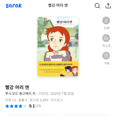
sarak
빨강 머리 앤
리뷰
리스트
구매
빨강 머리 앤
글
루시 모드 몽고메리 저
더모던
2023년 7월 25일
쓴
출
출
리뷰 10
밑줄 5
포스트 3,039
리스트 3
이
판
판
9.1
(29)
사
일