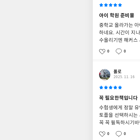
설
이
두
아이 학원 준비물
꺼
워
중학교 올라가는 아
혼
하네요. 시간이 지
자
수올리기엔 해커스 
공
부
0
0
하
기
에
폴로
적
2025. 11. 16
합
하
며,
토
꼭 필요한책입니다
플
수험생에게 정말 
시
험
토플을 선택하시는 
에
꼭 꼭 필독하시기
대
한
0
0
유