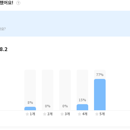
약했어요!
나요?
8.2
1개
2개
3개
4개
5개