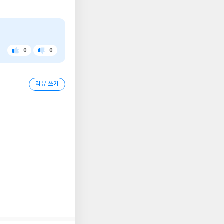
0
0
좋
아
아
쉬
요
워
요
리뷰 쓰기