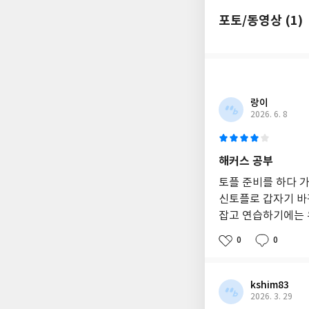
교
포토/동영상 (1)
재
로,
기
존
책
과
함
랑이
께
2026. 6. 8
구
매
하
해커스 공부
면
좋
토플 준비를 하다 가
습
신토플로 갑자기 바
니
잡고 연습하기에는 
다.
스
0
0
크
립
트
와
kshim83
해
2026. 3. 29