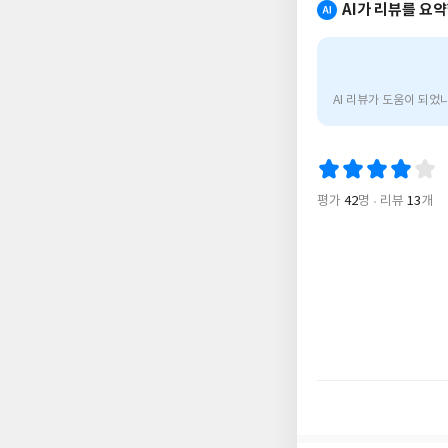
AI가 리뷰를 요
"해
커
스
AI 리뷰가 도움이 되었
토
플
리
스
닝"은
평가
42
명
리뷰
13
개
새
로
운
출
제
유
형
에
맞
춰
개
정
된