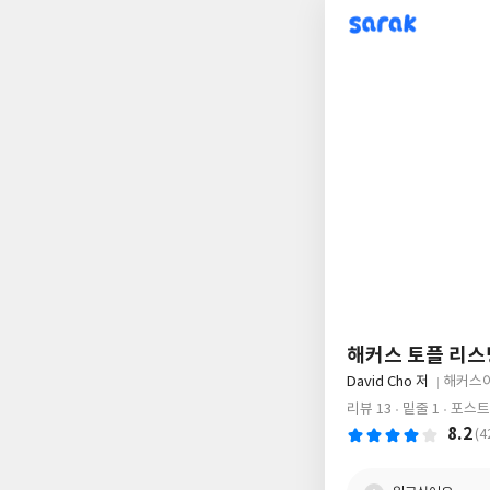
sarak
해커스 토플 리스닝 (
글
David Cho 저
해커스
쓴
출
리뷰 13
밑줄 1
포스트
이
판
8.2
(4
사