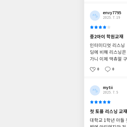
용
한
envy7795
팁
2025. 7. 19
도
제
공
됩
중2아이 학원교재
니
인터미디엇 리스닝 
다.
수
딩에 비해 리스닝은
험
가니 이제 액츄얼 
생
에
0
0
게
매
우
mytii
유
2025. 7. 5
익
하
며,
토
첫 토플 리스닝 교
플
대학교 1학년 아들
시