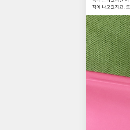
밖에 안되었지만 저
험
준
적이 나오겠지요. 
비
에
큰
도
움
이
되
는
참
고
서
적
입
니
다.