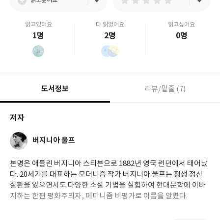
읽고싶어요
읽고있어요
다 읽었어요
읽고싶어요
1명
2명
0명
도서정보
리뷰/밑줄 (7)
저자
버지니아 울프
본명은 애들린 버지니아 스티븐으로 1882년 영국 런던에서 태어났
다. 20세기를 대표하는 모더니즘 작가 버지니아 울프는 평생 정신
질환을 앓으면서도 다양한 소설 기법을 실험하여 현대문학에 이바
지하는 한편 평화주의자, 페미니즘 비평가로 이름을 알렸다.
빅토리아 시대 소위 최고의 지성들이 모인 환경에서 자랐고, 주로