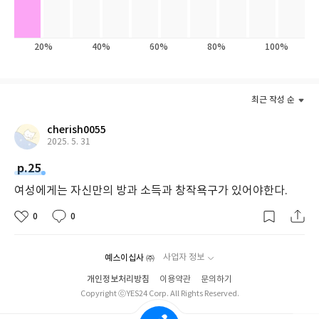
의 고전으로 재평가되면서 울프의 저작에 관한 연구가 활발해졌고,
「자기만의 방」이 피력한 여성의 물적, 정신적 독립의 필요성과
고유한 경험의 가치는 우리 시대의 인식과 문화에 지대한 영향을 미
20%
40%
60%
80%
100%
쳤다. 버지니아 울프는 픽션과 논픽션을 아우르며 다작을 남긴 야심
있는 작가였다. 그녀의 픽션들은 플롯보다는 등장인물들의 내면에
더욱 초점을 맞춘 의식의 흐름 기법을 사용해 쓰였다.
최근 작성 순
주요 작품으로는 소설 『출항』, 『밤과 낮』, 『제이콥의 방』,
cherish0055
『댈러웨이 부인』, 『파도』,『현대소설론』 등과 페미니즘 비
2025. 5. 31
평의 고전으로 평가받는 에세이 『자기만의 방』과 속편 『3기
니』 등이 있다. 1927년 ‘의식의 흐름’ 기법으로 쓰인 『등대로』를
p.25
발표하며 소설의 새로운 영역을 개척했고 『올랜도』, 『파도』,
여성에게는 자신만의 방과 소득과 창작욕구가 있어야한다.
『세월』 등을 계속해서 발표했다. 평화주의자로서 전쟁에 반대하
는 주장을 펼쳐 왔던 울프는 1941년 독일의 영국 침공이 예상되는
0
0
가운데 자살로 삶을 마감했다.
예스이십사 ㈜
사업자 정보
개인정보처리방침
이용약관
문의하기
Copyright ⓒYES24 Corp. All Rights Reserved.