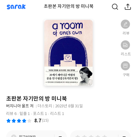
sarak
초판본 자기만의 방 미니북
리뷰
리스트
구매
초판본 자기만의 방 미니북
글
버지니아 울프 저
더스토리
2023년 8월 31일
쓴
출
출
리뷰 6
밑줄 1
포스트 1
리스트 1
이
판
판
8.7
(15)
사
일