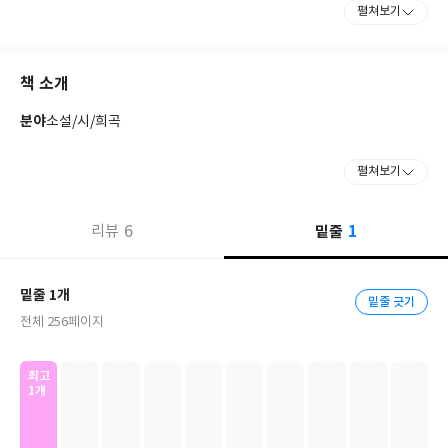
펼쳐보기
아버지에게 교육을 받았다. 비평가이자 사상가였던 아버지 레슬리
스티븐의 서재에서 책을 읽으며 어린 시절을 보냈고 오빠 토비가 케
임브리지 대학교에 입학한 후 리턴 스트레이치, 레너드 울프, 클라
책 소개
이브 벨, 덩컨 그랜트, 존 메이너드 케인스 등과 교류하며 ‘블룸즈버
리 그룹’을 결성하기도 했다. 이 그룹은 당시 다른 지식인들과 달리
분야
소설/시/희곡
여성들의 적극적인 예술 활동 참여, 동성애자들의 권리, 전쟁 반대
등 빅토리아시대의 관행과 가치관을 공공연히 거부하며 자유롭고
진보적인 태도를 취했다.
펼쳐보기
어머니의 사망 후 정신질환 증세를 보이기 시작했는데, 아버지의 사
1
6
밑줄
리뷰
망 이후 울프의 병세는 더욱 악화되었다. 평생에 걸쳐 수차례 정신
질환을 앓았다. 1905년부터 문예 비평을 썼고, 1907년 [타임스 리
터러리 서플리먼트]에 서평을 싣기 시작하면서 『댈러웨이 부
밑줄 1개
인』, 『등대로』, 『파도』 등 20세기 수작으로 꼽히는 소설들과
밑줄 긋기
전체 256페이지
『일반 독자』 같은 뛰어난 문예 평론, 서평 등을 발표하여 영국 모
더니즘의 대표 작가로 인정받게 되었다.
최고
소설가로서 울프는 내면 의식의 흐름을 정교하고 섬세한 필치로 그
1개
려 내면서 현대 사회의 불확실한 삶과 인간관계의 가능성을 탐색했
다. 1970년대 이후 「자기만의 방」과 「3기니」가 페미니즘 비평