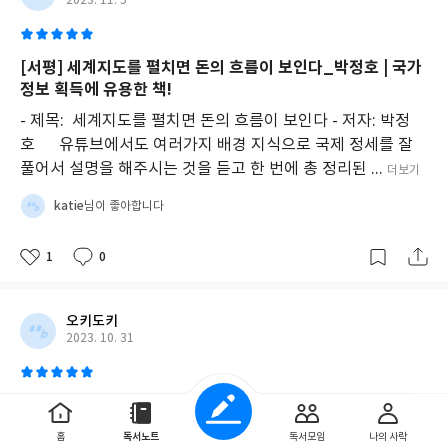
2023. 11. 5
[서평] 세계지도를 펼치면 돈의 흐름이 보인다_박정호 | 국가
정보 획득에 유용한 책!
- 제목: 세계지도를 펼치면 돈의 흐름이 보인다 - 저자: 박정
호 유튜브에서도 여러가지 배경 지식으로 국제 정세를 잘
풀어서 설명을 해주시는 것을 듣고 한 번에 총 정리된 ...
더보기
katie
님이 좋아합니다
1
0
오키도키
2023. 10. 31
세계 경제 공부를 위한 경제교양서
책을 보면서 드는 생각은 3고 악재와 함께 경제 위기와 전쟁
홈
독서노트
독서모임
나의 사락