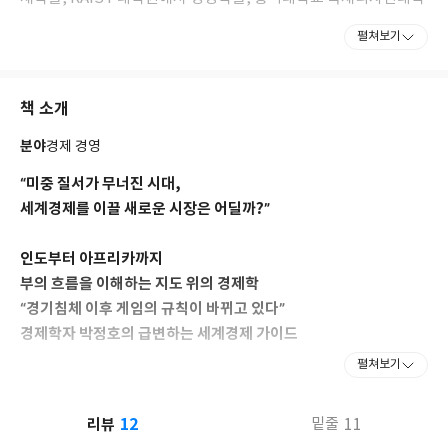
원에서 산업디자인을 공부했다. 현재 명지대학교 실물투자분석학
펼쳐보기
과 교수이자 한국경제산업연구원 부원장으로 재직 중이다.
KDI 전문연구원 출신으로 혁신클러스터학회 회장, 한국인적자원
개발학회 부회장, 인공지능법학회 상임이사 등을 맡으며 경제, 산
책 소개
업, 기술 분야를 넘나드는 다양한 연구 프로젝트에 참여해왔다. 특
히 산업과 기술, 도시와 국가의 흥망을 경제의 언어로 해석하는 통
분야
경제 경영
찰로 주목받고 있다.
MBC <박정호의 손에 잡히는 경제 플러스>와 유튜브 <박정호 교수
“미중 질서가 무너진 시대,
의 여의도멘션>을 통해 세계 경제와 산업 이슈를 쉽고 흥미롭게 전
세계경제를 이끌 새로운 시장은 어딜까?”
달하고 있다. 복잡한 경제 현상을 사람 사는 이야기로 풀어내는 그의
강의와 콘텐츠는 “경제가 가장 재미있어지는 순간”이라는 평가를
인도부터 아프리카까지
받는다.
부의 흐름을 이해하는 지도 위의 경제학
지은 책으로는 《아주 경제적인 하루》 《10분 경제》 《퇴근길
인문학 수업》(공저) 《경제학자의 인문학서재》 《세계지도를 펼
“경기침체 이후 게임의 규칙이 바뀌고 있다”
치면 돈의 흐름이 보인다》 등이 있다.
경제학자 박정호의 급변하는 세계경제 가이드
펼쳐보기
그간 우리는 미국과 중국만 알아도 먹고 사는 데 큰 문제가 없었다.
냉전 이후 초강대국으로 올라선 미국의 입김은 세계경제의 향방을
12
리뷰
11
밑줄
결정했고, 중국이란 거대 소비시장은 세계의 저물가 기조를 떠받칠