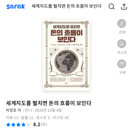
sarak
세계지도를 펼치면 돈의 흐름이 보인다
리뷰
리스트
구매
세계지도를 펼치면 돈의 흐름이 보인다
글
박정호 저
반니
2023년 10월 4일
쓴
출
출
리뷰 12
밑줄 11
포스트 5
리스트 30
이
판
판
8.2
(41)
사
일