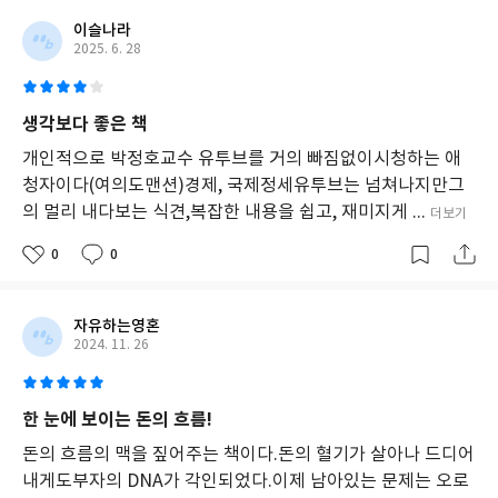
도 해당 국가의 지리적 환경이나 역사적 배경을 바탕으로 경제 상황
이슬나라
을 이해하는 데 주력한다. 이를테면 대만이 어떤 계기로 지금과 같은
2025. 6. 28
반도체 강국이 되었는지, 사우디가 왜 네옴시티 같은 거대 프로젝트
에 집착하는지, 홍콩은 어떤 환경을 구축한 까닭에 세계 최대의 금
융 산업 중심지가 되었는지, 패권국이 왜 지금 그린란드에 주목하는
생각보다 좋은 책
지, 아프리카 정부는 왜 가상화폐로 기존 화폐를 대체하려 하는지
개인적으로 박정호교수 유투브를 거의 빠짐없이시청하는 애
등 다양한 국가의 경제에 얽힌 흥미로운 이야기를 하나하나 살펴본
청자이다(여의도맨션)경제, 국제정세유투브는 넘쳐나지만그
다. 이처럼 세계 각국이 당면했던 경제적 고민과 해결책을 살피는 과
의 멀리 내다보는 식견,복잡한 내용을 쉽고, 재미지게 ...
더보기
정은 읽는 이로 하여금 지금까지 우리나라가 돈을 벌어왔던 기존의
0
0
방식에서 벗어나 새로운 기회를 떠올리게 한다.
이 책은 KDI 전문연구원 출신인 박정호 저자가 해외 프로젝트를 수
자유하는영혼
행하는 과정에서, 혹은 개인적인 여행으로 알게 된 사실을 바탕으로
2024. 11. 26
이를 재조사하고 분석해 구성했다. 저자의 개인적인 경험이나 궁금
증을 중심으로 이야기를 꾸렸기 때문에 세계경제라는 다소 무거운
주제를 다루고 있음에도 여행서를 보듯 쉽고 편안하게 읽을 수 있다
한 눈에 보이는 돈의 흐름!
는 게 이 책이 지닌 강점이다.
돈의 흐름의 맥을 짚어주는 책이다.돈의 혈기가 살아나 드디어
내게도부자의 DNA가 각인되었다.이제 남아있는 문제는 오로
미국의 극심한 인플레이션을 비롯해 중국의 침체, 러시아-우크라이