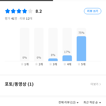
수 있을 정도였기 때문이다. 우리나라 경제가 1998년 외환위기를
빠르게 회복한 배경에도 국내 기업들에 수많은 기회를 제공한 중국
8.2
리뷰 쓰기
의 소비 시장이 있었다.
평가
41
명
리뷰
12
개
하지만 최근 국제 사회를 움직이는 미·중 중심의 게임 규칙이 바뀌
고 있다. 전 세계를 상대로 자본을 풀던 미국은 자국의 이익을 우선
하는 보호무역 기조로 돌아서고 있으며, 미국이 소수의 최상위 국가
와 조율해 세계경제를 이끌었던 이전과 달리, 이제는 G11 혹은 G20
회의가 불가피해졌다. 한때 10%를 가뿐히 넘어가던 중국의 경제성
장률은 이제 3%를 겨우 방어하며 ‘잃어버린 10년’을 맞을 수 있다는
흉흉한 전망이 들려오는 상황이다. 분명한 건 지금껏 미국과 중국의
부상에 의존해 성장해왔던 국가들이 이제 새로운 대안을 모색해야
1개
2개
3개
4개
5개
한다는 사실이다. 기존의 단일 시장을 대체할 나라를 세계 곳곳에서
개척해야 하는 것이다.
포토/동영상 (1)
더보기
이 책 『세계지도를 펼치면 돈의 흐름이 보인다』는 우리가 그간 크
게 관심을 두지 않았던 수많은 국가가 어떻게 경제를 구축해왔으며
어떤 가능성을 품고 있는지 흥미로운 시선으로 살핀다. 이들 국가가
전체 리뷰 (12)
최근 작성 순
품은 가능성이 다가올 경제의 동력이 될 것이기 때문이다. 무엇보다