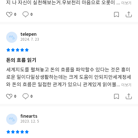
지 나 자신이 실천해보는거.우보천리 마음으로 오롯이 ...
더보기
나 전쟁까지 겹치면서 세계경제의 불확실성은 그 어느 때보다 커졌
다. 이 불확실성은 주식, 부동산, 환율, 금리 모든 면에서 급격한 변
0
0
화를 불러와 우리 일상을 흔들고 있다. 역대 최고의 경제 혹한기를
대비해야 한다는 목소리도, 하반기에는 반등이 가능하다는 시각도
telepen
혼재되어 들려온다. 이러한 상황에서 이 책은 독자들에게 세계경제
2024. 7. 23
의 큰 흐름을 읽고 미래를 가늠할 수 있는 관점을 전한다. 우리와 가
깝지만 잘 몰랐던 해외 국가를 바탕으로 세계경제의 과거와 현재를
이해하는 작은 실마리가 《세계지도를 펼치면 돈의 흐름이 보인
돈의 흐름 읽기
다》에 담겨있다.
세계지도를 펼쳐놓고 돈의 흐름을 파악할수 있다는 것은 흥미
로운 일이다일상생활하는데는 크게 도움이 안되지만세계정세
와 돈의 흐름은 밀접한 관계가 있으니 관계있게 읽어볼...
더보기
0
0
finearts
2023. 12. 5