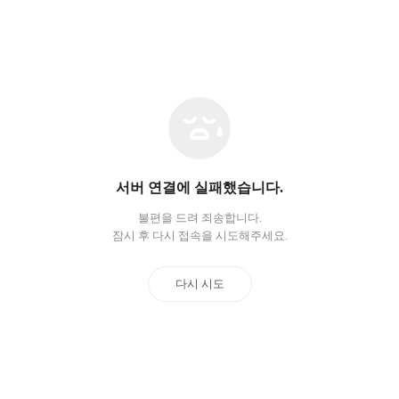
네
트
워
크
오
서버 연결에 실패했습니다.
류
불편을 드려 죄송합니다.
잠시 후 다시 접속을 시도해주세요.
다시 시도