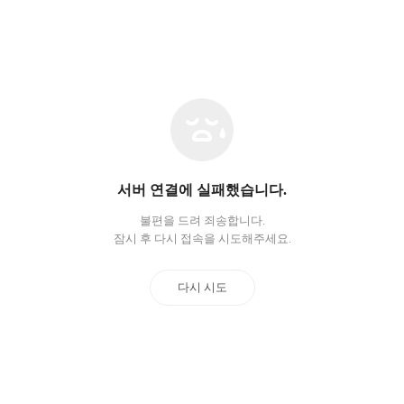
네
트
워
크
오
서버 연결에 실패했습니다.
류
불편을 드려 죄송합니다.
잠시 후 다시 접속을 시도해주세요.
다시 시도