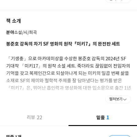
맥스와 함께 뉴욕 북부의 숲속 오두막(cabin in the woods)에서
살고 있다. (영화 「캐빈 인 더 우즈」 아님.) 여가 시간에는 암 연구
를 하고 침울한 대학원생들에게 양자 물리학을 가르치거나 목공예
책 소개
를 즐긴다.
분야
소설/시/희곡
봉준호 감독의 차기 SF 영화의 원작『미키7』의 완전판 세트
「기생충」으로 아카데미상을 수상한 봉준호 감독의 2024년 SF
기대작 「미키17」의 원작 소설 세트. 죽더라도 끊임없이 전임자의
기억을 갖고 복제인간으로 되살아나게 되는 미키의 일곱 번째 삶을
소재로 SF의 재미와 철학적 주제를 잘 담아냈다는 평가를 받은
『미키7』은, 뛰어난 흡인력과 영상화에 대한 입소문으로 출간 1년
만에 국내에서만 4만 부 이상이 판매되며 베스트셀러에 올랐다. 후
펼쳐보기
속작 『미키7 - 반물질의 블루스』은 전작에서 많은 독자들의 궁금
증을 자아냈던 니플하임의 토착 생명체인 크리퍼의 실체를 전면에
1
22
밑줄
내세우는 한편, 비밀스럽게 숨겨둔 반물질 폭탄에 얽힌 놀라운 모
리뷰
험, 생존자들을 위협하는 적대적 지적 생명체와의 교섭, 미키를 끊
임없이 압박하는 사령관 마샬과의 반전 결말까지 이야기를 완성한