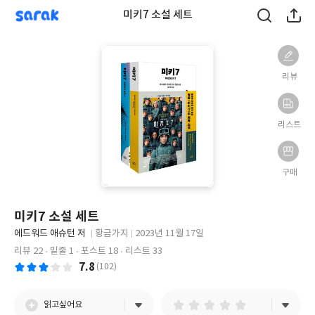
sarak
미키7 소설 세트
리뷰
리스트
구매
미키7 소설 세트
글
에드워드 애슈턴 저
황금가지
2023년 11월 17일
쓴
출
출
리뷰 22
밑줄 1
포스트 18
리스트 33
이
판
판
7.8
(102)
사
일
읽고싶어요