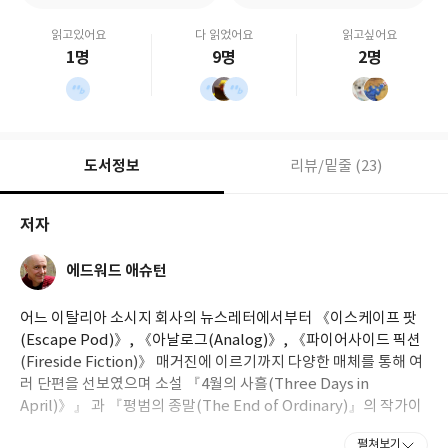
읽고있어요
다 읽었어요
읽고싶어요
1명
9명
2명
도서정보
리뷰/밑줄 (23)
저자
에드워드 애슈턴
어느 이탈리아 소시지 회사의 뉴스레터에서부터 《이스케이프 팟
(Escape Pod)》, 《아날로그(Analog)》, 《파이어사이드 픽션
(Fireside Fiction)》 매거진에 이르기까지 다양한 매체를 통해 여
러 단편을 선보였으며 소설 『4월의 사흘(Three Days in
April)》』 과 『평범의 종말(The End of Ordinary)』의 작가이
기도 하다. 그는 아내, 여러 명의 딸, 시무룩한 모습이 사랑스러운 개
펼쳐보기