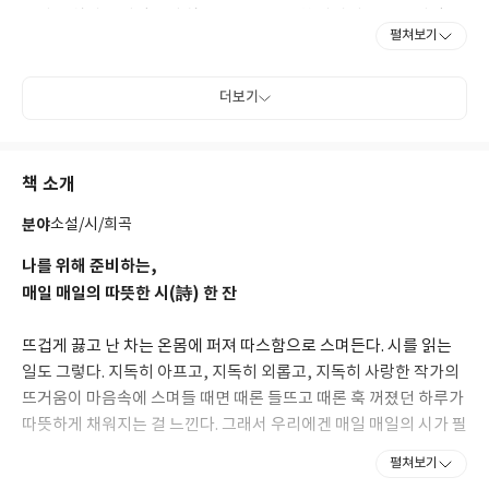
역사를 살아온 사람들의 삶을 보듬는 진솔한 이야기로 많은 사랑을
펼쳐보기
받았다.
1969년 단편동화 「강아지똥」으로 기독교아동문학상을 받았고,
더보기
1973년 「무명 저고리와 엄마」가 조선일보 신춘문예에 당선되었
다. 『사과나무 밭 달님』, 『바닷가 아이들』, 『점득이네』,
『하느님의 눈물』, 『밥데기 죽데기』, 『또야 너구리가 기운 바
책 소개
지를 입었어요』, 『몽실 언니』, 『먹구렁이 기차』, 『깜둥 바가
지 아줌마』 등 많은 어린이책과, 소설 『한티재 하늘』, 시집 『어
분야
소설/시/희곡
머니 사시는 그 나라에는』 등을 펴냈다. 권정생어린이문화재단 홈
페이지(http://www.kcfc.or.kr)에서 더 많은 이야기를 살펴볼 수
나를 위해 준비하는,
있다.
매일 매일의 따뜻한 시(詩) 한 잔
뜨겁게 끓고 난 차는 온몸에 퍼져 따스함으로 스며든다. 시를 읽는
일도 그렇다. 지독히 아프고, 지독히 외롭고, 지독히 사랑한 작가의
뜨거움이 마음속에 스며들 때면 때론 들뜨고 때론 훅 꺼졌던 하루가
따뜻하게 채워지는 걸 느낀다. 그래서 우리에겐 매일 매일의 시가 필
요하다.
펼쳐보기