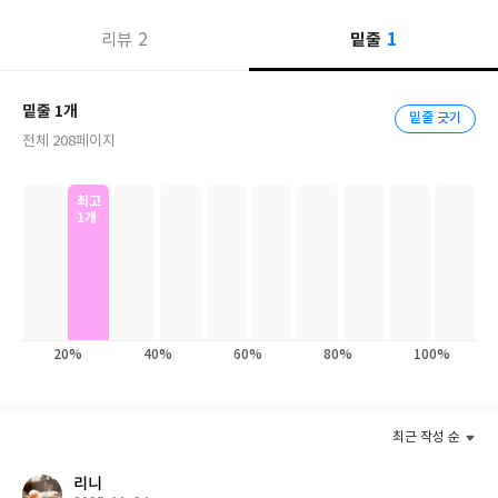
《매일 시 한 잔》은 오랜 시간 우리의 마음을 따스하게 채워준 시
1
2
밑줄
리뷰
79편을 직접 따라 쓸 수 있게 만든 감성 라이팅북이다. 매일 조금씩
달라지는 나의 마음을 어루만져줄 오늘의 시 한 편을 찾아보자. 차를
마시듯 시 한 편을 천천히 읽고, 따라 쓰고, 다시 읊조리며 충분히 음
밑줄 1개
밑줄 긋기
미해보자. 시와 함께하는하루는 분명 어제보다 더 풍성해져 있을 것
전체 208페이지
이다.
최고
1개
20%
40%
60%
80%
100%
최근 작성 순
리니