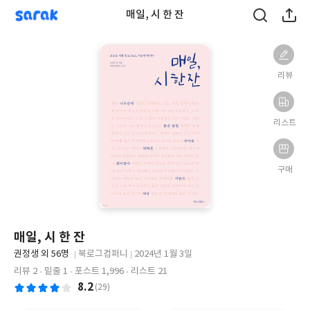
sarak
매일, 시 한 잔
리뷰
리스트
구매
매일, 시 한 잔
글
권정생 외 56명
북로그컴퍼니
2024년 1월 3일
쓴
출
출
리뷰 2
밑줄 1
포스트 1,996
리스트 21
이
판
판
8.2
(29)
사
일