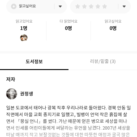
읽고싶어요
읽고있어요
다 읽었어요
읽고싶어요
1명
0명
0명
도서정보
리뷰/밑줄 (3)
저자
권정생
일본 도쿄에서 태어나 광복 직후 우리나라로 돌아왔다. 경북 안동 일
직면에서 마을 교회 종지기로 일했고, 빌뱅이 언덕 작은 흙집에 살
면서 『몽실 언니』를 썼다. 가난 때문에 얻은 병으로 세상을 떠나
면서 인세를 어린이들에게 써달라는 유언을 남겼다. 2007년 세상을
떠날 때까지 작고 보잘것없는 것들에 대한 따뜻한 애정과 굴곡 많은