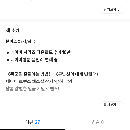
려하고 휼륭한 ‘소설’보다는 어디에선가 진짜 살고 있을 법한 사람들
펼쳐보기
의 진솔한 ‘이야기’를 들려주는 것이 꿈이다.
블로그 : http://blog.naver.com/g_hd0606
책 소개
출간작
분야
소설/시/희곡
2013 『악당과 히어로는 한끗 차이다』 이북 출간
2014 『아이돌 납치사건』 네이버 정식연재
★네이버 시리즈 다운로드 수 440만
2015 『폭군을 길들이는 방법』 네이버 정식연재
★네이버웹툰 절찬리 연재 중
2016 『폭군을 길들이는 방법』 종이책 출간
2016 『파혼은 어떻게 하나요?』 네이버 정식연재
《폭군을 길들이는 방법》 《구남친이 내게 반했다》
2017 『파혼은 어떻게 하나요?』 종이책 출간
네이버 로맨스 웹소설 작가 ‘강하다’의
2017 『구남친이 내게 반했다』 네이버 정식연재
2017 『홍시는 날 좋아해!』 네이버웹툰 정식연재
달콤 살벌한 일급 기밀 로맨스!
2018 『구남친이 내게 반했다』 종이책 출간
정부 산하의 비밀 수사기관 NSO의 신입 온도담은 최연소 팀장이자
펼쳐보기
특급 에이스 기주원에게 푹 빠져있다. 얼음 같은 주원을 바라만 보던
그녀에게 황금 같은 기회가 찾아온다. ‘산업 스파이 용의자인 서재이
27
리뷰
0
밑줄
의 신혼부부 이웃이 되어 증거를 수집하라!’ 잔뜩 들뜬 도담은 목표