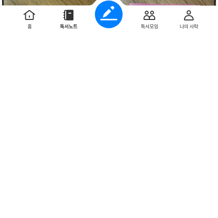
홈
독서노트
독서모임
나의 사락
1
0
0
ener2000
2024. 2. 20
팀장님은 신혼이 피곤하다 1