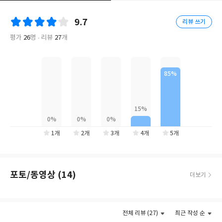
는 뒷전이고, 사심만 가득한데……. 과연 이 비밀 수사는 성공할 수
있을까?
9.7
리뷰 쓰기
《폭군을 길들이는 방법》 《구남친이 내게 반했다》를 쓰며 네이
평가
26
명
리뷰
27
개
버웹소설 로맨스 장르에서 자신만의 세계와 팬덤을 구축해 온 작가
‘강하다’. 그중에서도 440만 다운로드 수를 기록한 《팀장님은 신혼
이 피곤하다》는 로맨스 코미디의 정석 같은 작품으로, 매력적인 주
인공들과 미스터리한 사건이 독자들에게 큰 사랑을 받아 종이책으
로 출간된다.
1개
2개
3개
4개
5개
포토/동영상 (14)
더보기
더보기
전체 리뷰 (27)
최근 작성 순