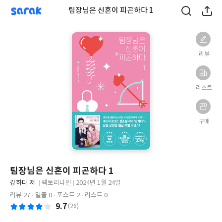
sarak
팀장님은 신혼이 피곤하다 1
리뷰
리스트
구매
팀장님은 신혼이 피곤하다 1
글
강하다 저
팩토리나인
2024년 1월 24일
쓴
출
출
리뷰 27
밑줄 0
포스트 2
리스트 0
이
판
판
9.7
(26)
사
일