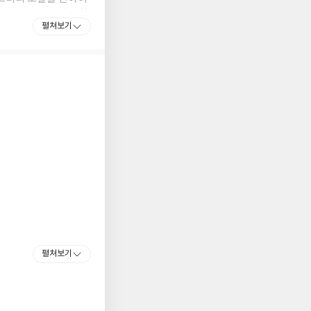
이는 등장인물들이 종횡
펼쳐보기
 등의 촘촘하고 탄탄한
 『어중간한 밀실』등
펼쳐보기
설의 1인자 히가시가
년 만에 선보이는 신작