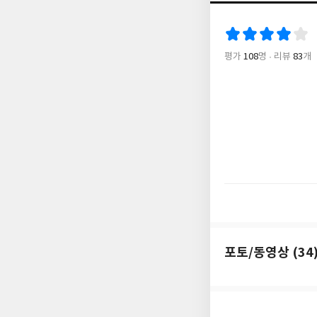
이라 더욱 기대를 모
상한 작품으로, 여러
대표작 중 하나로 생각
평가
108
명
리뷰
83
개
외딴섬에 있는 독특한
풍우로 고립된 섬, 
럿 있다. 일본 최대 
히가시가와 도쿠야 특
론 이 책으로 처음 도
포토/동영상 (34
더보기