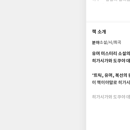
선보이며 ‘유머 본격
무진 활약하며, 미궁
구성으로 예상치 못한
저서로는『밀실을 향
책 소개
이 있다.
분야
소설/시/희곡
유머 미스터리 소설의
히가시가와 도쿠야 데
“트릭, 유머, 복선의
이 책이야말로 히가시
히가시가와 도쿠야 데
쉴 새 없이 몰아치는 
우리나라 독자들에게는
와 도쿠야의 신작이 