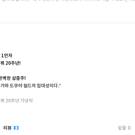
 미스터리’라는 그만의 독특한 작풍을 완성했다. 어딘지 모르게 허술해 보
에 빠진 살인사건을 해결하는 그의 소설은 아슬아슬한 엇갈림, 대담한 트릭
 결말에 이르며 독자들에게 신선한 충격을 선사한다.
해 쏴라』『빨리 명탐정이 되고 싶어』『여기에 시체를 버리지 마세요』
 1인자
뷔 20주년!
 완벽한 삼중주!
가와 도쿠야 월드의 집대성이다.”
뷔 20주년 기념작
미스터리 그 이상
 ‘수수께끼 풀이는 저녁식사 후에’ 시리즈로 잘 알려진 유머 미스터리 소
83
리뷰
0
밑줄
북다에서 출간되었다. 일본에서는 꾸준히 작품을 발표했지만 한국에서는 9