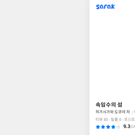
sarak
속임수의 섬
글
히가시가와 도쿠야 저
쓴
출
리뷰 83
밑줄 0
포스트 
이
판
9.3
(1
사