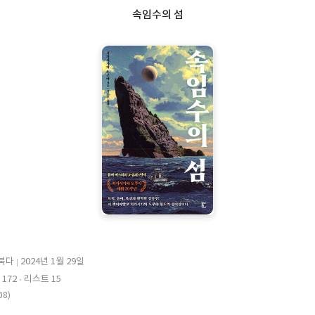
속임수의 섬
북다
2024년 1월 29일
출
172
리스트 15
판
08)
일