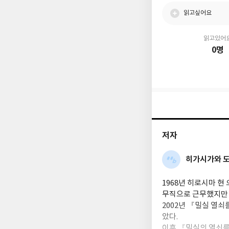
읽고싶어요
읽고있어
0명
저자
히가시가와 
1968년 히로시마 
무직으로 근무했지만 
2002년 『밀실 열
았다.
이후 『밀실의 열쇠를