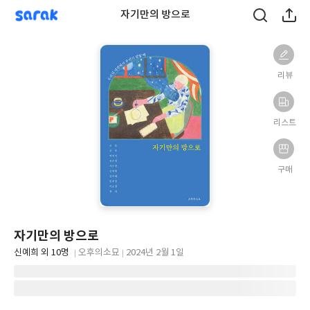
sarak
자기만의 방으로
리뷰
리스트
구매
자기만의 방으로
글
신예희 외 10명
오후의소묘
2024년 2월 1일
쓴
출
출
이
판
판
사
일