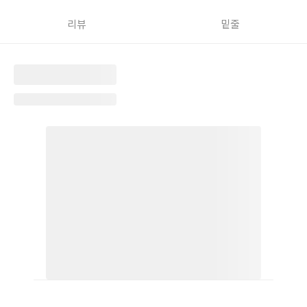
을 단단히 꾸려나가는 이들의 모습 위로 우리는 각자의 방을 포개어
리뷰
밑줄
볼 수 있을 것이다. 어쩌면 새로운 방을 꿈꾸며 나의 가능성을 보듬
거나 창밖 너머 불빛들에 손을 흔들고 싶어질지도 모른다. 이 책은
무엇보다 저마다의 방들을 향한 응원이니까.