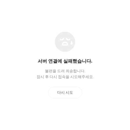
네
트
워
크
오
서버 연결에 실패했습니다.
류
불편을 드려 죄송합니다.
잠시 후 다시 접속을 시도해주세요.
다시 시도