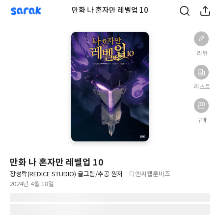
sarak
만화 나 혼자만 레벨업 10
리뷰
리스트
구매
만화 나 혼자만 레벨업 10
글
장성락(REDICE STUDIO) 글그림/추공 원저
디앤씨웹툰비즈
쓴
출
출
2024년 4월 18일
이
판
판
사
일