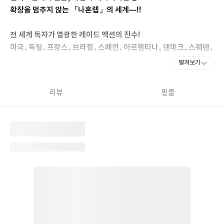
확장을 멈추지 않는 「나혼렙」의 세계―!!
전 세계 독자가 열광한 레이드 액션의 진수!
미국, 독일, 프랑스, 브라질, 스페인, 아르헨티나, 덴마크, 스웨덴,
우크라이나,
펼쳐보기
포르투갈, 이탈리아, 일본, 태국, 중국을 비롯, 세계 각국에 단행본
수출 중!!
리뷰
밑줄
프랑스·독일·브라질 아마존 만화 1위,
프랑스 아마존 도서 종합 차트 2위,
일본판 오리콘 차트 진입!
최약체에서 최강 헌터로, 세상의 중심에 서다! 카카오페이지에서
연일 화제를 모으며, 폭발적 인기 속에 연재를 마친 장성락
(REDICE STUDIO) 만화, 추공 원작, 현군 각색 『만화 나 혼자만
레벨업』 단행본 10권이 출간된다. 『만화 나 혼자만 레벨업』은
글로벌 플랫폼 웹툰 연재로 세계 각국에 팬덤이 형성될 만큼 완성도
와 재미, 콘텐츠로서의 저력을 입증한 작품이다. 또한 압도적인 인