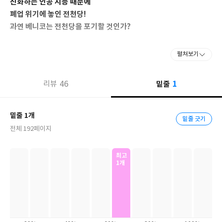
진화하는 인공 지능 때문에
폐업 위기에 놓인 전천당!
과연 베니코는 전천당을 포기할 것인가?
부작용을 겪는 손님들이 선택한 ‘작은 천사 츠구미’앱
펼쳐보기
20권에도 어김없이 간절한 소원을 가진 행운의 손님들이 〈전천
1
46
밑줄
리뷰
당〉을 찾아온다. 결정하는 일이 어려운 무쓰미는 〈골라주시계〉
라는 회중시계를 통해 별 고민 없이 선택을 할 수 있게 된다. 다만,
〈골라주시계〉가 고른 결정을 번복해서는 안 된다. 하지만 무쓰미
밑줄 1개
밑줄 긋기
는 친구 관계를 앞두고 〈골라주시계〉의 결정을 번복하고 만다. 결
전체 192페이지
국, 시계는 고장 나 버리고 친구의 유혹에 못 이겨 〈골라주시계〉
대신 자신의 결정을 도와줄 ‘작은 천사 츠구미’라는 앱을 깔게 된다.
최고
1개
자기가 가장 잘났다는 생각에 다른 사람이 조금이라도 앞서가는 것
을 용납하지 못하는 요시히코는 〈전천당〉에서 부하 직원이 산
〈우수 슈크림〉을 뺏어 먹는다. 그 부작용으로 요시히코는 무능한
사람이 되어 회사에서 쫓겨난다. 갑자기 백수가 된 요시히코는 밤낮
으로 ‘작은 천사 츠구미’ 앱에 접속하여 츠구미가 시키는 대로 행동