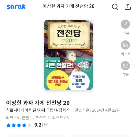
sarak
이상한 과자 가게 전천당 20
리뷰
리스트
구매
이상한 과자 가게 전천당 20
글
히로시마레이코 글/쟈쟈 그림/김정화 역
길벗스쿨
2024년 4월 22일
쓴
출
출
리뷰 46
밑줄 1
포스트 4
리스트 86
이
판
판
9.2
(76)
사
일