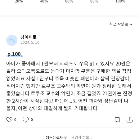
20%
40%
60%
80%
100%
하고 츠구미에게 의존하는 현상을 보인다.
건망증으로 힘들어하는 마이코는 우연히 발견한 〈전천당〉에서
최근 작성 순
〈기억 듬뿍 초코바〉를 사 먹는다. 그 뒤로 굳이 기억하지 않아도
필요한 목록이 머릿속에 떠오르니 기억하려는 노력조차 하지 않게
냥이제로
되었다. 그러자 가장 소중한 기억을 통째로 잃어버리는 불행을 맞이
2024. 5. 10
하고, 결국 건망증을 이겨내기 위해 ‘작은 천사 츠구미’ 앱을 활용하
p.100
기 시작한다.
아이가 좋아해서 1권부터 시리즈로 쭈욱 읽고 있지요 20권은
윌라 오디오북으로도 듣다가 마지막 부분은 구매한 책을 직접
읽었어요 사실 1권부터 쭈욱 비슷한 패턴이라 살짝 긴장감이
적어지긴 했지만 로쿠조 교수와의 악연이 뭔가 정리된 듯해서
좋았습니다 로쿠조 교수와 악연이 조금 길었죠.21권에는 진정
한 2시즌이 시작된다고 하는데...또 어떤 과자와 장난감이 나
올지, 어떤 상대와 대결하게 될지 기대됩니다.
0
0
예스이십사 ㈜
사업자 정보