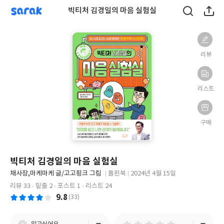
sarak
빅티처 김경일의 마음 실험실
리뷰
리스트
구매
빅티처 김경일의 마음 실험실
글
채사장,마케마케 글/고고핑크 그림
돌핀북
2024년 4월 15일
쓴
출
출
리뷰 33
밑줄 2
포스트 1
리스트 24
이
판
판
9.8
(33)
사
일