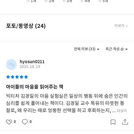
어른 못지않게 혹독한 일상을 보내고 있는 이 시대의 어린이에게도
1개
2개
3개
4개
5개
심리학의 지혜는 필요하다. 나의 감정을 명확히 알고 상대와 소통하
는 방법, 창조적이고 이타적인 분위기의 공동체를 만드는 방법을 알
고 함께 나눌 수 있다면 아이들의 현재와 미래는 달라질지도 모른다.
포토/동영상 (24)
더보기
어린 시절 배운 심리학의 기초는 평생 살아갈 수 있는 단단한 마음
근육을 만들어 줄 것이다.
더보기
전체 리뷰 (33)
최근 작성 순
hyosun0211
2025. 10. 19
아이들의 마음을 읽어주는 책
빅티처 김경일의 마음 실험실은 일상의 행동 뒤에 숨은 인간의
심리를 쉽게 풀어내는 책이다. 김경일 교수 특유의 따뜻한 통
찰로, 왜 우리는 때로 엉뚱한 선택을 하고 후회하는지, ...
더보기
0
0