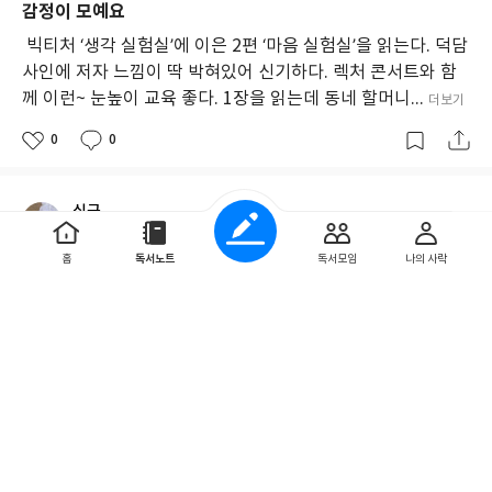
감정이 모예요
빅티처 ‘생각 실험실’에 이은 2편 ‘마음 실험실’을 읽는다. 덕담
사인에 저자 느낌이 딱 박혀있어 신기하다. 렉처 콘서트와 함
께 이런~ 눈높이 교육 좋다. 1장을 읽는데 동네 할머니...
더보기
0
0
싱긋
2024. 8. 7
홈
독서노트
독서모임
나의 사락
관계가 모예요
어제 걸으며 큰조카와 나는 여러모로 다른데 F고 작은조카는
작은 습관까지 비슷한데 T고.. 결정적으로 다른 듯 같고 같은
데 다른 알쏭달쏭 고운 무지개 타령을 하며 귀가를 했...
더보기
0
0