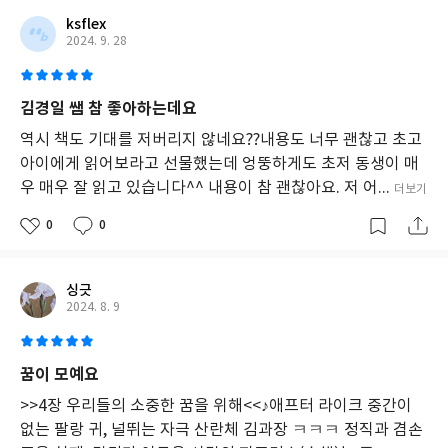
ksflex
2024. 9. 28
김경일 쌤 참 좋아하는데요
역시 책도 기대를 저버리지 않네요??내용도 너무 괜찮고 초고
아이에게 읽어보라고 선물했는데 엉뚱하게도 초저 동생이 매
우 매우 잘 읽고 있습니다^^ 내용이 참 괜찮아요. 저 어...
더보기
0
0
싱긋
2024. 8. 9
꿈이 모예요
>>4장 우리들의 소중한 꿈을 위해<<♪애프터 라이크 중간이
없는 팔랑 귀, 널뛰는 자극 산란체 김과장 ㅋㅋㅋ 정직과 겸손