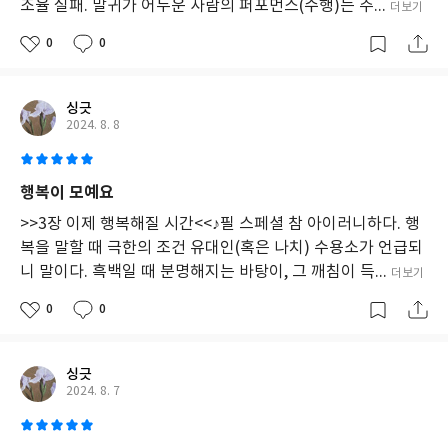
조율 실패. 말귀가 어두운 사람의 퍼포먼스(수행)는 주...
더보기
0
0
싱긋
2024. 8. 8
행복이 모예요
>>3장 이제 행복해질 시간<<♪필 스페셜 참 아이러니하다. 행
복을 말할 때 극한의 조건 유대인(혹은 나치) 수용소가 언급되
니 말이다. 흑백일 때 분명해지는 바탕이, 그 깨침이 득...
더보기
0
0
싱긋
2024. 8. 7