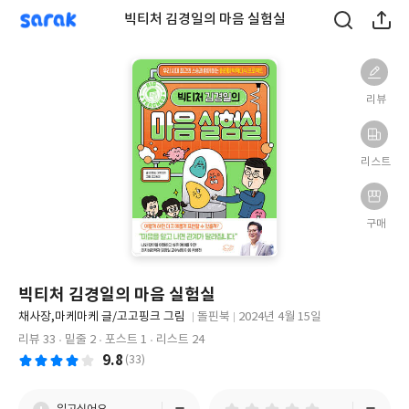
sarak
빅티처 김경일의 마음 실험실
리뷰
리스트
구매
빅티처 김경일의 마음 실험실
글
채사장,마케마케 글/고고핑크 그림
돌핀북
2024년 4월 15일
쓴
출
출
리뷰 33
밑줄 2
포스트 1
리스트 24
이
판
판
9.8
(33)
사
일