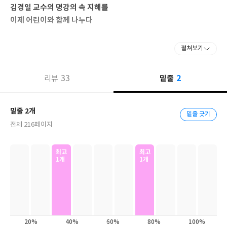
김경일 교수의 명강의 속 지혜를
이제 어린이와 함께 나누다
“인생에서 가장 어려운 게 무엇인가?”라는 질문을 받으면 대부분의
펼쳐보기
사람들은 ‘인간관계’라고 말한다. 사실 우리가 살아가면서 느끼는 가
장 힘든 상황은 국어, 수학, 영어 등 교과목보다는 마음, 관계, 생각
2
33
밑줄
리뷰
등 심리학적 주제와 관련되어 있다. 마음에 대한 지식은 무엇보다 절
실하지만, 학교에서는 가르쳐주지 않는 부분이다. 생존을 위한 수영
이 교과목에 포함된 것처럼 심리학도 긴 인생을 위해 우리가 꼭 알아
밑줄 2개
밑줄 긋기
야 하는 생존 지식이 아닐까?
전체 216페이지
대한민국 인지심리학 열풍의 주인공, 김경일 교수. 그는 〈어쩌다
최고
최고
어른〉, 〈세바시〉 등 다수의 방송 프로그램에서 친근하고 유쾌한
1개
1개
모습으로 인지심리학의 지혜를 대중에게 전달하였다. 그의 강연은
때때로 고착과 편견에 빠진 우리들의 생각을 뒤집어 주기도 하고,
때론 다치고 아픈 마음을 보듬어 주기도 하며 인생에서 가장 소중한
것이 무엇인지 다시금 생각해 보는 기회를 제공했다.
20%
40%
60%
80%
100%