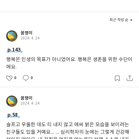
어른 못지않게 혹독한 일상을 보내고 있는 이 시대의 어린이에게도
심리학의 지혜는 필요하다. 나의 감정을 명확히 알고 상대와 소통하
는 방법, 창조적이고 이타적인 분위기의 공동체를 만드는 방법을 알
최근 작성 순
고 함께 나눌 수 있다면 아이들의 현재와 미래는 달라질지도 모른다.
어린 시절 배운 심리학의 기초는 평생 살아갈 수 있는 단단한 마음
꿈쟁이
근육을 만들어 줄 것이다.
2024. 4. 24
p.143
행복은 인생의 목표가 아니었어요. 행복은 생존을 위한 수단이
에요.
0
0
꿈쟁이
2024. 4. 24
p.58
슬프고 우울한 데도 티 내지 않고 애써 밝은 모습을 보이려는
친구들도 있을 거예요... ... 심리학자의 눈에는 그렇게 건강해