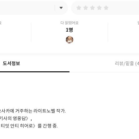
요
다 읽었어요
1명
도서정보
리뷰/밑줄 (4
오사카에 거주하는 라이트노벨 작가.
 기사의 영웅담》,
티밋 안티 히어로》를 간행 중.