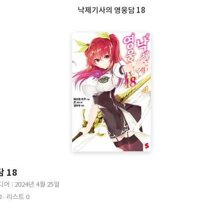
낙제기사의 영웅담 18
 18
디어
2024년 4월 25일
출
0
리스트 0
판
일