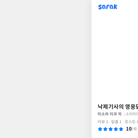
sarak
낙제기사의 영웅담
글
미소라 리쿠 저
소미미
쓴
출
리뷰 3
밑줄 1
포스트 
이
판
10
(4)
사