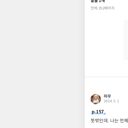
밑줄 1개
전체 252페이지
미우
2024. 5. 1
p.157
뜻밖인데. 나는 언