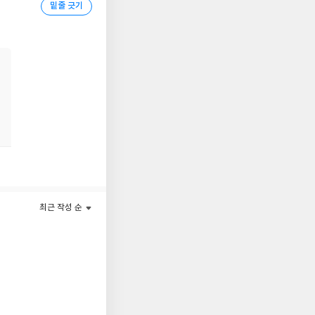
밑줄 긋기
최근 작성 순