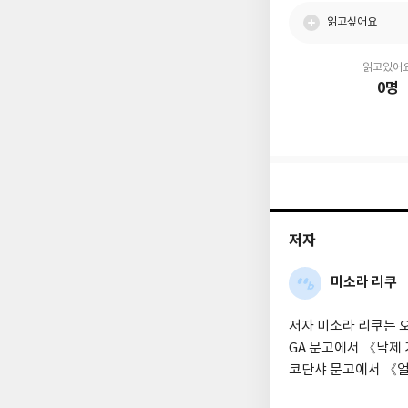
읽고싶어요
읽고있어
0명
저자
미소라 리쿠
저자 미소라 리쿠는 
GA 문고에서 《낙제
코단샤 문고에서 《얼