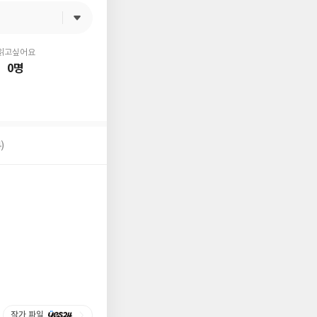
읽고싶어요
0명
)
작가 파일