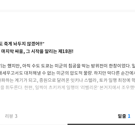
도 죽게 놔두지 않겠어!!”
마지막 싸움, 그 시작을 알리는 제18권!
기는 했지만, 아직 수도 도쿄는 미군의 침공을 막는 방위전이 한창이었다. 일
 내세우고서도 대처해낼 수 없는 미군의 압도적 물량. 하지만 막다른 순간에
타파하는 계기가 되고, 증원으로 달려온 잇키나 스텔라, 토카 일행 최정예 
 휘두른다. 한편, 일찍이 츠키카게 일행이 ‘리벨리온’ 본거지에서 조우했던
페서’ 아일랜즈와 함께 꺼림칙한 책동을 시작하는데──?!
1
3
밑줄
리뷰